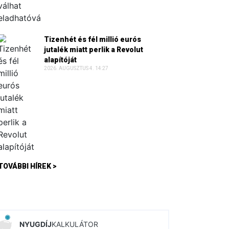
Tizenhét és fél millió eurós
jutalék miatt perlik a Revolut
alapítóját
2026. AUGUSZTUS 4. 14:27
TOVÁBBI HÍREK >
NYUGDÍJ
KALKULÁTOR