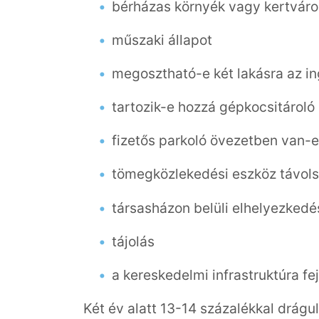
bérházas környék vagy kertváros
műszaki állapot
megosztható-e két lakásra az in
tartozik-e hozzá gépkocsitároló
fizetős parkoló övezetben van-e
tömegközlekedési eszköz távol
társasházon belüli elhelyezkedé
tájolás
a kereskedelmi infrastruktúra fe
Két év alatt 13-14 százalékkal drágu