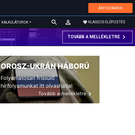
ÁRFOLYAMOK
KLASSZIS ELŐFIZETÉS
KALKULÁTOROK
TOVÁBB A MELLÉKLETRE
OROSZ-UKRÁN HÁBORÚ
Folyamatosan frissülő
hírfolyamunkat itt olvashatja!
Tovább a mellékletre