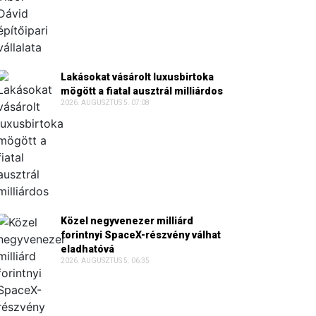
Lakásokat vásárolt luxusbirtoka
mögött a fiatal ausztrál milliárdos
2026. AUGUSZTUS 5. 07:08
Közel negyvenezer milliárd
forintnyi SpaceX-részvény válhat
eladhatóvá
2026. AUGUSZTUS 5. 06:35