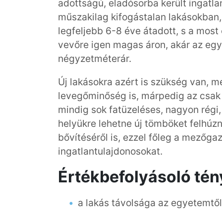
adottságú, eladósorba került ingatl
műszakilag kifogástalan lakásokban, 
legfeljebb 6-8 éve átadott, s a most 
vevőre igen magas áron, akár az egymil
négyzetméterár.
Új lakásokra azért is szükség van, me
levegőminőség is, márpedig az csa
mindig sok fatüzeléses, nagyon régi, 
helyükre lehetne új tömböket felhúzn
bővítéséről is, ezzel főleg a mezőga
ingatlantulajdonosokat.
Értékbefolyásoló té
a lakás távolsága az egyetemtől