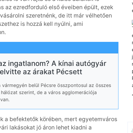
s az ezredforduló első éveiben épült, ezek
 vásárolni szeretnénk, de itt már vélhetően
zethez is hozzá kell nyúlni, ami
on.
az ingatlanom? A kínai autógyár
felvitte az árakat Pécsett
 a vármegyén belül Pécsre összpontosul az összes
 hálózat szerint, de a város agglomerációja
 van.
ek a befektetők körében, mert egyetemváros
ári lakásokat jó áron lehet kiadni a