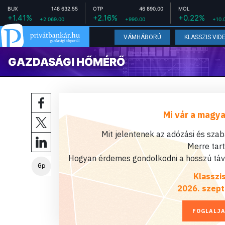
BUX
148 632.55
OTP
46 890.00
MOL
+1.41%
+2.16%
+0.22%
+2 069.00
+990.00
+10.
VÁMHÁBORÚ
KLASSZIS VID
GAZDASÁGI HŐMÉRŐ
Mi vár a magya
Mit jelentenek az adózási és sza
Merre tar
Hogyan érdemes gondolkodni a hosszú távú
6p
Klasszi
2026. szept
FOGLALJA