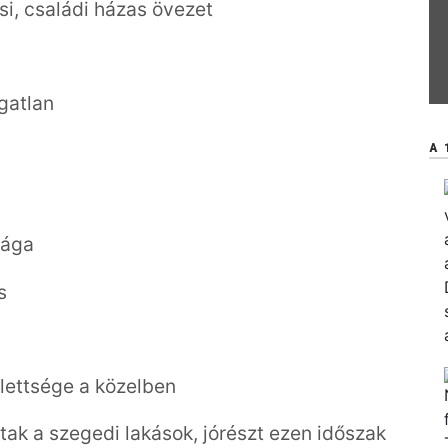
i, családi házas övezet
gatlan
A 
sága
s
jlettsége a közelben
ltak a szegedi lakások, jórészt ezen időszak