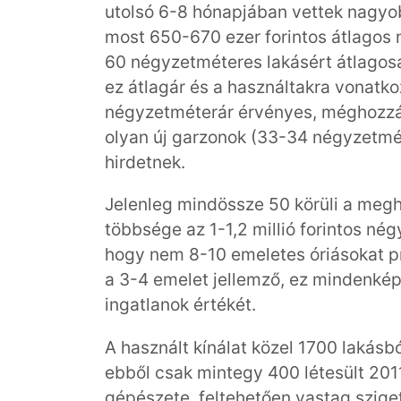
utolsó 6-8 hónapjában vettek nagyo
most 650-670 ezer forintos átlagos 
60 négyzetméteres lakásért átlagosan
ez átlagár és a használtakra vonatko
négyzetméterár érvényes, méghozzá k
olyan új garzonok (33-34 négyzetmét
hirdetnek.
Jelenleg mindössze 50 körüli a megh
többsége az 1-1,2 millió forintos n
hogy nem 8-10 emeletes óriásokat p
a 3-4 emelet jellemző, ez mindenkép
ingatlanok értékét.
A használt kínálat közel 1700 lakásbó
ebből csak mintegy 400 létesült 201
gépészete, feltehetően vastag szigete