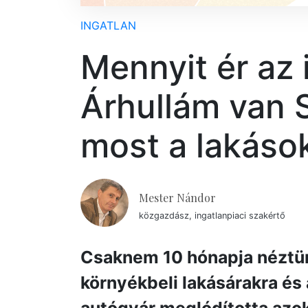
INGATLAN
Mennyit ér az
Árhullám van 
most a lakáso
Mester Nándor
közgazdász, ingatlanpiaci szakértő
Csaknem 10 hónapja néztünk
környékbeli lakásárakra és 