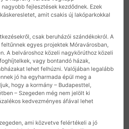
 nagyobb fejlesztések kezdődnek. Ezek
áskeresletet, amit csakis új lakóparkokkal
tkezésekről, csak beruházói szándékokról. A
 feltűnnek egyes projektek Móravárosban,
. A belvároshoz közeli nagykörúthoz közeli
oghíjtelkek, vagy bontandó házak,
házakat lehet felhúzni. Valójában legalább
, ennek jó ha egyharmada épül meg a
juk, hogy a kormány – Budapesttel,
étben – Szegeden még nem jelölt ki
zázalékos kedvezményes áfával lehet
egeden, ami közvetve felértékeli a jó