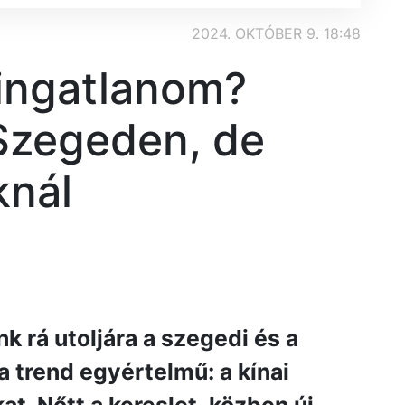
2024. OKTÓBER 9. 18:48
 ingatlanom?
Szegeden, de
knál
 rá utoljára a szegedi és a
a trend egyértelmű: a kínai