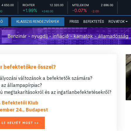
4 650.00
RICHTER
12 320.00
MTELEKOM
2 696.00
+1.99%
-0.07%
00
+240.00
-2.00
FRISS
BEFEKTETÉS
ROVATOK
EÓ
KLASSZIS RENDEZVÉNYEK
Benzinár - nyugdíj - infláció - kamatok - államadósság
r befektetőkre ősszel?
bályozási változások a befektetők számára?
t az állampapírpiac?
 megtakarításokról és az ingatlanbefektetésekről?
s Befektetői Klub
ember 24., Budapest
 LE HELYÉT MOST >>