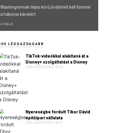
Washingtonnak teljes körű jóvátételt kell fizetnie
a háborús károkért.
4 ÓRÁJA
100 LEGGAZDAGABB
TikTok-videókkal alakítaná át a
Disney+ szolgáltatást a Disney
2026. AUGUSZTUS 6. 09:30
Nyereségbe fordult Tibor Dávid
építőipari vállalata
2026. AUGUSZTUS 6. 08:19