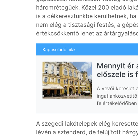
háromrétegűek. Közel 200 eladó laká
is a célkeresztünkbe kerülhetnek, ha
nem elég a tisztasági festés, a gépés
értékcsökkentő lehet az ártárgyalás
Kapcsolódó cikk
Mennyit ér 
előszele is 
A vevői kereslet
ingatlanközvetítő
felértékelődőben
A szegedi lakótelepek elég keresett
lévén a sztenderd, de felújított házgy