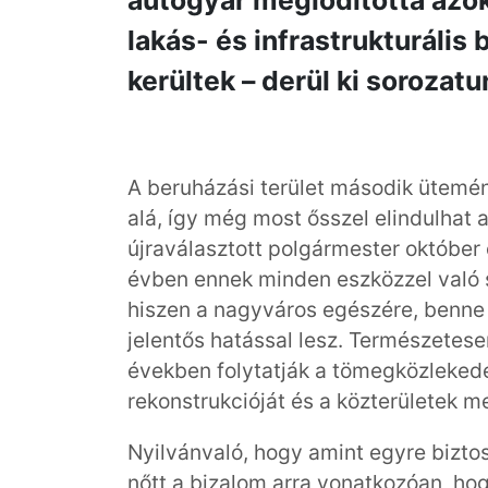
autógyár meglódította azoka
lakás- és infrastrukturális 
kerültek – derül ki sorozat
A beruházási terület második ütemén
alá, így még most ősszel elindulhat 
újraválasztott polgármester október
évben ennek minden eszközzel való 
hiszen a nagyváros egészére, benne 
jelentős hatással lesz. Természetese
években folytatják a tömegközlekedé
rekonstrukcióját és a közterületek m
Nyilvánvaló, hogy amint egyre bizto
nőtt a bizalom arra vonatkozóan, h