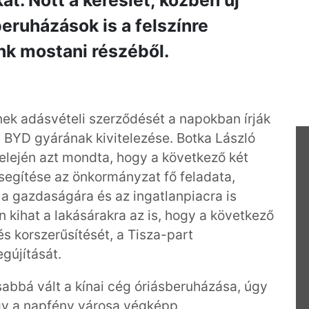
t. Nőtt a kereslet, közben új
beruházások is a felszínre
unk mostani részéből.
ek adásvételi szerződését a napokban írják
a BYD gyárának kivitelezése. Botka László
 elején azt mondta, hogy a következő két
segítése az önkormányzat fő feladata,
a gazdaságára és az ingatlanpiacra is
n kihat a lakásárakra az is, hogy a következő
s korszerűsítését, a Tisza-part
egújítását.
sabbá vált a kínai cég óriásberuházása, úgy
ogy a napfény városa végképp