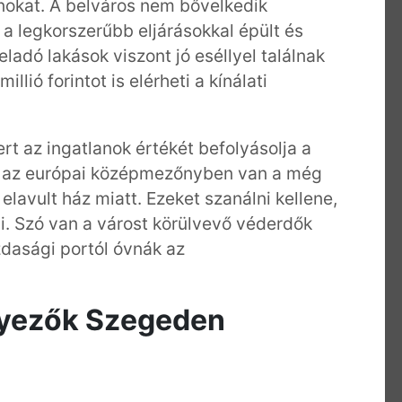
anokat. A belváros nem bővelkedik
a legkorszerűbb eljárásokkal épült és
eladó lakások viszont jó eséllyel találnak
lió forintot is elérheti a kínálati
rt az ingatlanok értékét befolyásolja a
k az európai középmezőnyben van a még
elavult ház miatt. Ezeket szanálni kellene,
i. Szó van a várost körülvevő véderdők
zdasági portól óvnák az
nyezők Szegeden