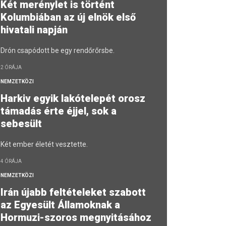
Két merénylet is történt
Kolumbiában az új elnök első
hivatali napján
Drón csapódott be egy rendőrőrsbe.
2 ÓRÁJA
NEMZETKÖZI
Harkiv egyik lakótelepét orosz
támadás érte éjjel, sok a
sebesült
Két ember életét vesztette.
4 ÓRÁJA
NEMZETKÖZI
Irán újabb feltételeket szabott
az Egyesült Államoknak a
Hormuzi-szoros megnyitásához