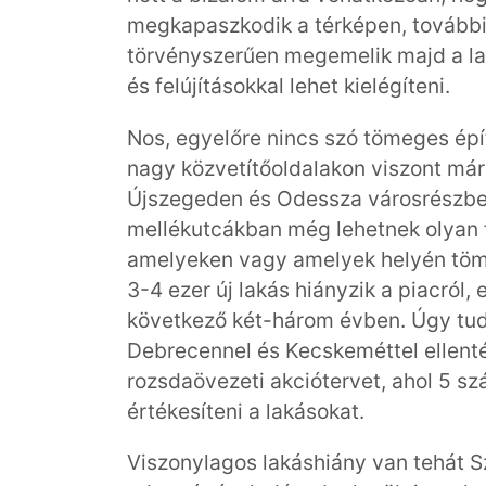
megkapaszkodik a térképen, további
törvényszerűen megemelik majd a lak
és felújításokkal lehet kielégíteni.
Nos, egyelőre nincs szó tömeges épí
nagy közvetítőoldalakon viszont már
Újszegeden és Odessza városrészben
mellékutcákban még lehetnek olyan f
amelyeken vagy amelyek helyén tömb
3-4 ezer új lakás hiányzik a piacról
következő két-három évben. Úgy tud
Debrecennel és Kecskeméttel ellent
rozsdaövezeti akciótervet, ahol 5 s
értékesíteni a lakásokat.
Viszonylagos lakáshiány van tehát Sz