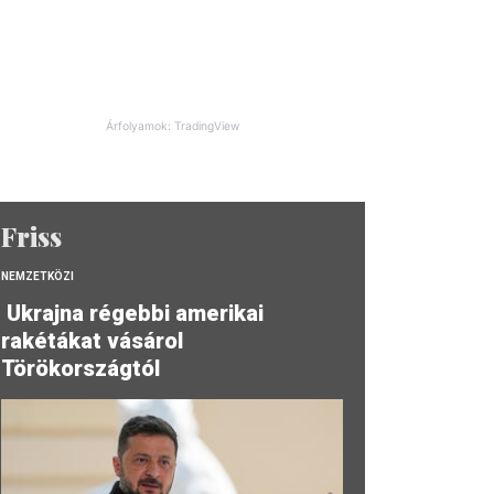
Árfolyamok: TradingView
Friss
NEMZETKÖZI
Ukrajna régebbi amerikai
rakétákat vásárol
Törökországtól