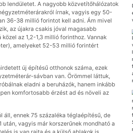
bb lendületet. A nagyobb közvetítőhálózatok
négyzetméterárakról írnak, vagyis egy 50-
 36-38 millió forintot kell adni. Ám mivel
zik, az újakra csakis jóval magasabb
özel az 1,2-1,3 millió forinthoz. Vannak
er), amelyeket 52-53 millió forintért
irdetett új építésű otthonok száma, ezek
égyzetméterár-sávban van. Örömmel láttuk,
róbálnak eladni a beruházók, hanem inkább
pen komfortosabb érzést ad és növeli az
l áll, ennek 75 százaléka téglaépítésű, de
1 után, vagyis már korszerűnek mondható a
lés is van rajta és a külső ablakok is