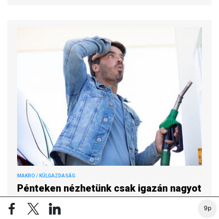
MAKRO / KÜLGAZDASÁG
Pénteken nézhetünk csak igazán nagyot
a tankolásnál
9p
PRIVÁTBANKÁR.HU | 2026. AUGUSZTUS 6. 12:49