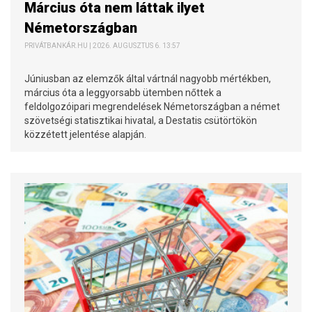
Március óta nem láttak ilyet
Németországban
PRIVÁTBANKÁR.HU | 2026. AUGUSZTUS 6. 13:57
Júniusban az elemzők által vártnál nagyobb mértékben,
március óta a leggyorsabb ütemben nőttek a
feldolgozóipari megrendelések Németországban a német
szövetségi statisztikai hivatal, a Destatis csütörtökön
közzétett jelentése alapján.