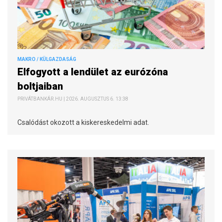
MAKRO / KÜLGAZDASÁG
Elfogyott a lendület az eurózóna
boltjaiban
PRIVÁTBANKÁR.HU | 2026. AUGUSZTUS 6. 13:38
Csalódást okozott a kiskereskedelmi adat.