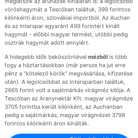
meglátszik az áruházak kínálatán is: a legolcsóbb
vöröshagymát a Tescóban találtuk, 399 forintos
kilónkénti áron, szlovákiai importból. Az Auchan
és az Interspar egyaránt 499 forintért kínált
hagymát - előbbi magyar termést, utóbbi pedig
osztrák hagymát adott ennyiért.
A hidegebb idők beköszöntével
mézből
is több
fogy a háztartásokban (már persze ha jut erre
pénz a "kötelező körök" megvásárlása, kifizetése
után). A legolcsóbbat az Intersparban találtuk,
2665 forint volt a sajátmárkás virágméz kilója. A
Tescóban az Aranynektár Kft. magyar virágméze
3705 forintba került kilónként, az Auchanban
pedig a sajátmárkás, magyar virágmézet 3798
forintos kilónkénti áron kínálták.