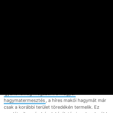
függetlenül a legolcsóbban.
A
sütőtöknek
épp szezonja van, sütőben
elkészítve magában, köretként vagy akár
levesnek megfőzve is kedvelt étele az ősznek. Jó
hír, hogy mindhárom áruházban találtunk magyar
termést: a legolcsóbb a Tescóban volt kilónként
249 forintért, az Auchanban 349-ért adtak
másodosztályba sorolt sütőtököt, az
Intersparban pedig 449 forintba került kilója.
A
vöröshagymával
már nem volt ekkora
szerencsénk: szeptemberben érkeztek a hírek
arról, hogy a külföldi verseny és az aszály miatt
gyakorlatilag megszűnt a magyar
hagymatermesztés
, a híres makói hagymát már
csak a korábbi terület töredékén termelik. Ez