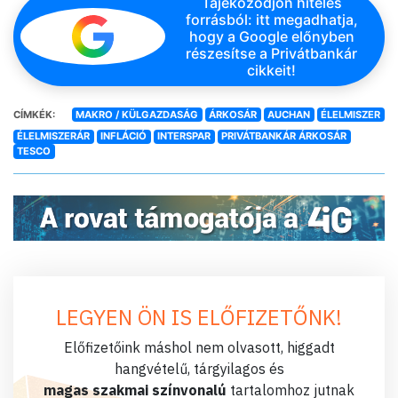
Tájékozódjon hiteles
forrásból: itt megadhatja,
hogy a Google előnyben
részesítse a Privátbankár
cikkeit!
CÍMKÉK:
MAKRO / KÜLGAZDASÁG
ÁRKOSÁR
AUCHAN
ÉLELMISZER
ÉLELMISZERÁR
INFLÁCIÓ
INTERSPAR
PRIVÁTBANKÁR ÁRKOSÁR
TESCO
LEGYEN ÖN IS ELŐFIZETŐNK!
Előfizetőink máshol nem olvasott, higgadt
hangvételű, tárgyilagos és
magas szakmai színvonalú
tartalomhoz jutnak