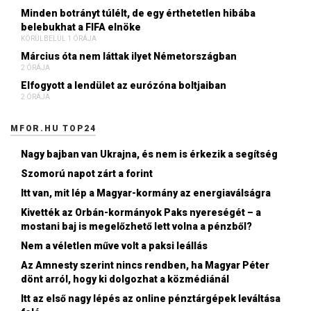
Minden botrányt túlélt, de egy érthetetlen hibába
belebukhat a FIFA elnöke
KÖRÜLBELÜL 1 ÓRÁJA
Március óta nem láttak ilyet Németországban
2 ÓRÁJA
Elfogyott a lendület az eurózóna boltjaiban
2 ÓRÁJA
MFOR.HU TOP24
Nagy bajban van Ukrajna, és nem is érkezik a segítség
Szomorú napot zárt a forint
Itt van, mit lép a Magyar-kormány az energiaválságra
Kivették az Orbán-kormányok Paks nyereségét – a
mostani baj is megelőzhető lett volna a pénzből?
Nem a véletlen műve volt a paksi leállás
Az Amnesty szerint nincs rendben, ha Magyar Péter
dönt arról, hogy ki dolgozhat a közmédiánál
Itt az első nagy lépés az online pénztárgépek leváltása