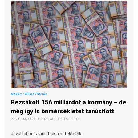
MAKRO / KÜLGAZDASÁG
Bezsákolt 156 milliárdot a kormány – de
még így is önmérsékletet tanúsított
PRIVÁTBANKÁR.HU | 2026. AUGUSZTUS 6. 13:02
Jóval többet ajánlottak a befektetők.