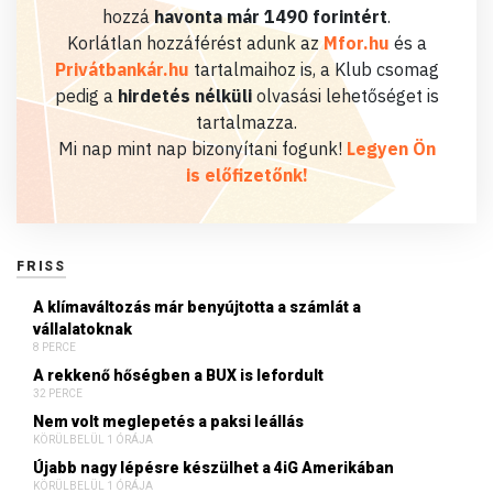
hozzá
havonta már 1490 forintért
.
Korlátlan hozzáférést adunk az
Mfor.hu
és a
Privátbankár.hu
tartalmaihoz is, a Klub csomag
pedig a
hirdetés nélküli
olvasási lehetőséget is
tartalmazza.
Mi nap mint nap bizonyítani fogunk!
Legyen Ön
is előfizetőnk!
FRISS
A klímaváltozás már benyújtotta a számlát a
vállalatoknak
8 PERCE
A rekkenő hőségben a BUX is lefordult
32 PERCE
Nem volt meglepetés a paksi leállás
KÖRÜLBELÜL 1 ÓRÁJA
Újabb nagy lépésre készülhet a 4iG Amerikában
KÖRÜLBELÜL 1 ÓRÁJA