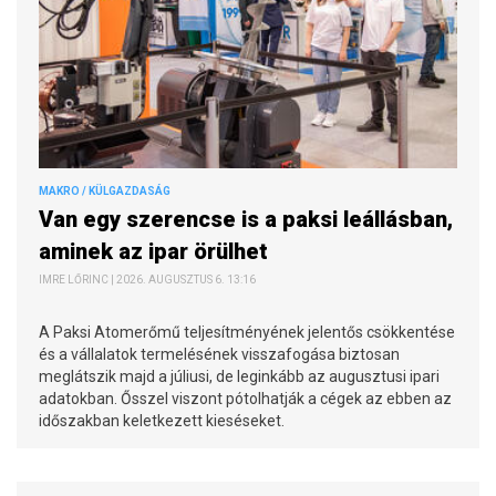
MAKRO / KÜLGAZDASÁG
Van egy szerencse is a paksi leállásban,
aminek az ipar örülhet
IMRE LŐRINC | 2026. AUGUSZTUS 6. 13:16
A Paksi Atomerőmű teljesítményének jelentős csökkentése
és a vállalatok termelésének visszafogása biztosan
meglátszik majd a júliusi, de leginkább az augusztusi ipari
adatokban. Ősszel viszont pótolhatják a cégek az ebben az
időszakban keletkezett kieséseket.