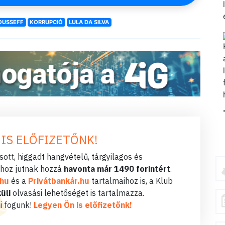
OUSSEFF
KORRUPCIÓ
LULA DA SILVA
 IS ELŐFIZETŐNK!
ott, higgadt hangvételű, tárgyilagos és
hoz jutnak hozzá
havonta már 1490 forintért
.
.hu
és a
Privátbankár.hu
tartalmaihoz is, a Klub
üli
olvasási lehetőséget is tartalmazza.
i fogunk!
Legyen Ön is előfizetőnk!