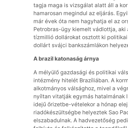
tagja maga is vizsgálat alatt áll a k
hamarosan megindul az eljárás. Egyik
már évek óta nem hagyhatja el az o
Petrobras-ügy kiemelt vádlottja, aki
tízmillió dollárokat osztott ki politi
dollárt svájci bankszámlákon helyeze
A brazil katonaság árnya
A mélyülő gazdasági és politikai vál
intézmény hitelét Brazíliában. A ko
alkotmányos válsághoz, mivel a végr
nyíltan vitatják egymás hatalmának l
idejű őrizetbe-vételekor a hónap elej
riadókészültségbe helyeztek Sao Pao
elszabadulnak. A hadvezetőség pedi