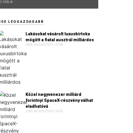
9 ÓRÁJA
100 LEGGAZDAGABB
Lakásokat vásárolt luxusbirtoka
mögött a fiatal ausztrál milliárdos
2026. AUGUSZTUS 5. 07:08
Közel negyvenezer milliárd
forintnyi SpaceX-részvény válhat
eladhatóvá
2026. AUGUSZTUS 5. 06:35