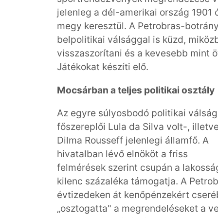
jelenleg a dél-amerikai ország 1901
megy keresztül. A Petrobras-botrány 
belpolitikai válsággal is küzd, miköz
visszaszorítani és a kevesebb mint 
Játékokat készíti elő.
Mocsárban a teljes politikai osztály
Az egyre súlyosbodó politikai válság
főszereplői Lula da Silva volt-, illetv
Dilma Rousseff jelenlegi államfő. A
hivatalban lévő elnököt a friss
felmérések szerint csupán a lakossá
kilenc százaléka támogatja. A Petro
évtizedeken át kenőpénzekért cseré
„osztogatta" a megrendeléseket a ve