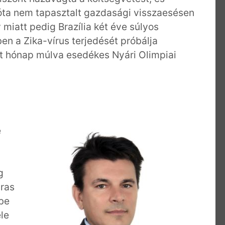
 óta nem tapasztalt gazdasági visszaesésen
miatt pedig Brazília két éve súlyos
ben a Zika-vírus terjedését próbálja
öt hónap múlva esedékes Nyári Olimpiai
e
g
bras
be
le