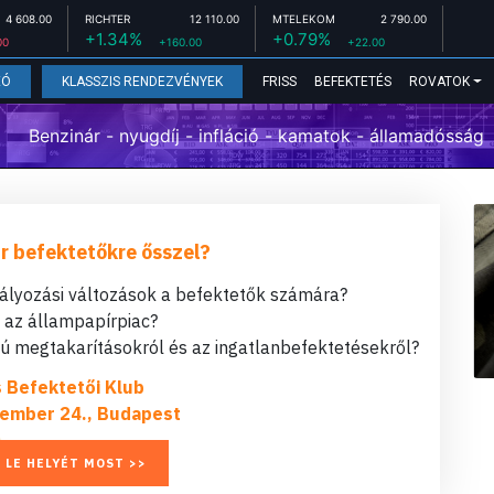
4 608.00
RICHTER
12 110.00
MTELEKOM
2 790.00
+1.34%
+0.79%
00
+160.00
+22.00
FRISS
BEFEKTETÉS
ROVATOK
EÓ
KLASSZIS RENDEZVÉNYEK
Benzinár - nyugdíj - infláció - kamatok - államadósság
r befektetőkre ősszel?
bályozási változások a befektetők számára?
t az állampapírpiac?
 megtakarításokról és az ingatlanbefektetésekről?
s Befektetői Klub
ember 24., Budapest
 LE HELYÉT MOST >>