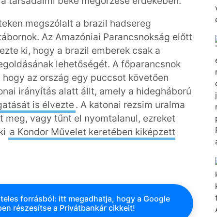
ől a társadalmi béke megőrzése érdekében.
teken megszólalt a brazil hadsereg
tábornok. Az Amazóniai Parancsnokság előtt
zte ki, hogy a brazil emberek csak a
megoldásának lehetőségét. A főparancsnok
y, hogy az ország egy puccsot követően
onai irányítás alatt állt, amely a hidegháború
atását is élvezte
. A katonai rezsim uralma
lt meg, vagy tűnt el nyomtalanul, ezreket
ki
a Kondor Művelet keretében kiképzett
teles forrásból: itt megadhatja, hogy a Google
en részesítse a Privátbankár cikkeit!