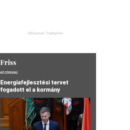
Árfolyamok: TradingView
Friss
KÖZÉRDEKŰ
Energiafejlesztési tervet
fogadott el a kormány