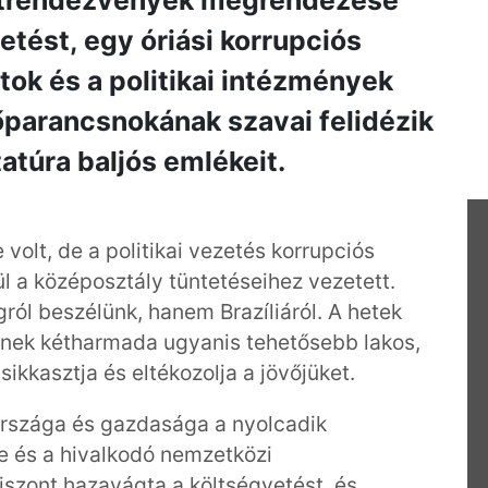
rtrendezvények megrendezése
etést, egy óriási korrupciós
tok és a politikai intézmények
főparancsnokának szavai felidézik
tatúra baljós emlékeit.
volt, de a politikai vezetés korrupciós
ül a középosztály tüntetéseihez vezetett.
l beszélünk, hanem Brazíliáról. A hetek
őinek kétharmada ugyanis tehetősebb lakos,
sikkasztja és eltékozolja a jövőjüket.
 országa és gazdasága a nyolcadik
 és a hivalkodó nemzetközi
zont hazavágta a költségvetést, és