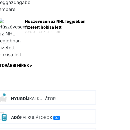
Húszévesen az NHL legjobban
fizetett hokisa lett
2026. AUGUSZTUS 3. 10:03
TOVÁBBI HÍREK >
NYUGDÍJ
KALKULÁTOR
ADÓ
KALKULÁTOROK
ÚJ