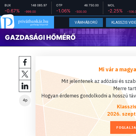
BUX
148 085.97
OTP
46 750.00
MOL
-0.67%
-1.06%
-2.25%
-999.00
-500.00
-106.
VÁMHÁBORÚ
KLASSZIS VID
GAZDASÁGI HŐMÉRŐ
Mi vár a magya
Mit jelentenek az adózási és sza
Merre tar
Hogyan érdemes gondolkodni a hosszú távú
4p
Klasszi
2026. szept
FOGLALJA