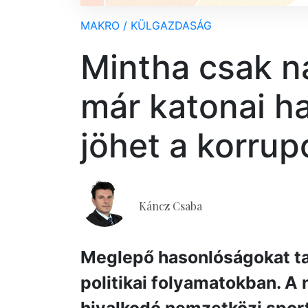
MAKRO / KÜLGAZDASÁG
Mintha csak ná
már katonai h
jöhet a korrup
Káncz Csaba
Meglepő hasonlóságokat tal
politikai folyamatokban. A