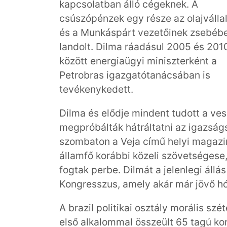
kapcsolatban álló cégeknek. A
csúszópénzek egy része az olajválla
és a Munkáspárt vezetőinek zsebéb
landolt. Dilma ráadásul 2005 és 201
között energiaügyi miniszterként a
Petrobras igazgatótanácsában is
tevékenykedett.
Dilma és elődje mindent tudott a ve
megpróbálták hátráltatni az igazságs
szombaton a Veja című helyi magazin
államfő korábbi közeli szövetségese
fogtak perbe. Dilmát a jelenlegi állás
Kongresszus, amely akár már jövő hó
A brazil politikai osztály morális sz
első alkalommal összeült 65 tagú ko