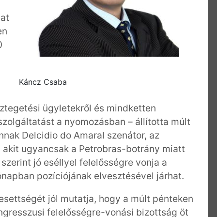
lat
en
0
Káncz Csaba
sztegetési ügyletekről és mindketten
zolgáltatást a nyomozásban – állította múlt
nak Delcidio do Amaral szenátor, az
, akit ugyancsak a Petrobras-botrány miatt
 szerint jó eséllyel felelősségre vonja a
napban pozíciójának elvesztésével járhat.
étesettségét jól mutatja, hogy a múlt pénteken
ngresszusi felelősségre-vonási bizottság öt