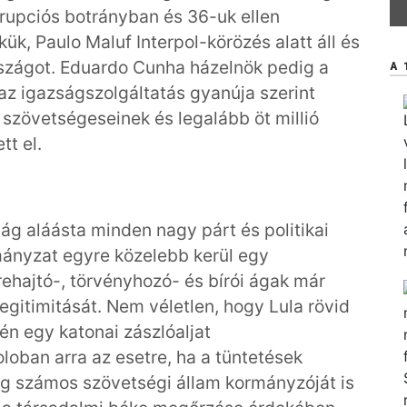
orrupciós botrányban és 36-uk ellen
ük, Paulo Maluf Interpol-körözés alatt áll és
rszágot. Eduardo Cunha házelnök pedig a
A 
 az igazságszolgáltatás gyanúja szerint
kai szövetségeseinek és legalább öt millió
tt el.
ság aláásta minden nagy párt és politikai
rmányzat egyre közelebb kerül egy
ehajtó-, törvényhozó- és bírói ágak már
egitimitását. Nem véletlen, hogy Lula rövid
én egy katonai zászlóaljat
loban arra az esetre, ha a tüntetések
g számos szövetségi állam kormányzóját is