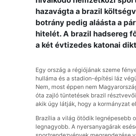
hivalkodó nemzetközi spo
hazavágta a brazil költségv
botrány pedig aláásta a pár
hitelét. A brazil hadsereg 
a két évtizedes katonai dik
Egy ország a régiójának szeme fénye 
hulláma és a stadion-építési láz vég
Nem, most éppen nem Magyarországró
óta zajló tüntetések brazil résztvev
akik úgy látják, hogy a kormányzat el
Brazília a világ ötödik legnépesebb
legnagyobb. A nyersanyagárak esése
sportrendezvények megrendezése vis