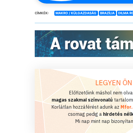
CÍMKÉK:
MAKRO / KÜLGAZDASÁG
BRAZÍLIA
DILMA R
LEGYEN ÖN
Előfizetőink máshol nem olvas
magas szakmai színvonalú
tartalom
Korlátlan hozzáférést adunk az
Mfor
csomag pedig a
hirdetés nélk
Mi nap mint nap bizonyítan