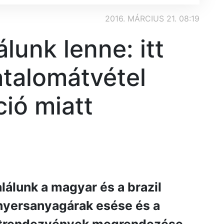
2016. MÁRCIUS 21. 08:19
lunk lenne: itt
atalomátvétel
ció miatt
álunk a magyar és a brazil
 nyersanyagárak esése és a