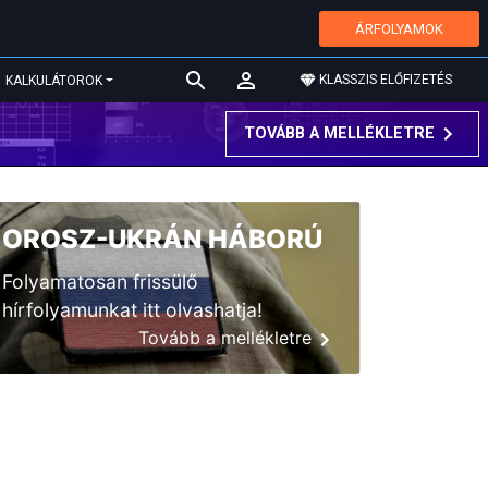
ÁRFOLYAMOK
KLASSZIS ELŐFIZETÉS
KALKULÁTOROK
TOVÁBB A MELLÉKLETRE
OROSZ-UKRÁN HÁBORÚ
Folyamatosan frissülő
hírfolyamunkat itt olvashatja!
Tovább a mellékletre