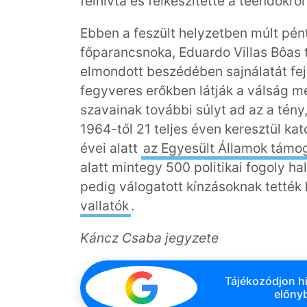
felhívta és felkészítette a teendőkr
Ebben a feszült helyzetben múlt pén
főparancsnoka, Eduardo Villas Bôas 
elmondott beszédében sajnálatát feje
fegyveres erőkben látják a válság 
szavainak további súlyt ad az a tén
1964-től 21 teljes éven keresztül kat
évei alatt
az Egyesült Államok támog
alatt mintegy 500 politikai fogoly ha
pedig válogatott kínzásoknak tették 
vallatók
.
Káncz Csaba jegyzete
Tájékozódjon hi
előnyb