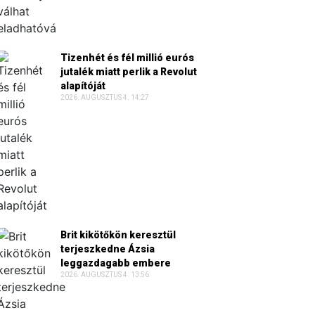
Tizenhét és fél millió eurós
jutalék miatt perlik a Revolut
alapítóját
2026. AUGUSZTUS 4. 14:27
Brit kikötőkön keresztül
terjeszkedne Ázsia
leggazdagabb embere
2026. AUGUSZTUS 4. 13:56