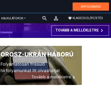
ÁRFOLYAMOK
KLASSZIS ELŐFIZETÉS
KALKULÁTOROK
TOVÁBB A MELLÉKLETRE
OROSZ-UKRÁN HÁBORÚ
Folyamatosan frissülő
hírfolyamunkat itt olvashatja!
Tovább a mellékletre