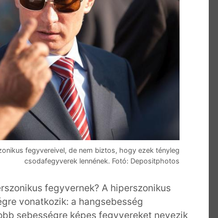
szonikus fegyvereivel, de nem biztos, hogy ezek tényleg
csodafegyverek lennének. Fotó: Depositphotos
erszonikus fegyvernek? A hiperszonikus
égre vonatkozik: a hangsebesség
obb sebességre képes fegyvereket nevezik