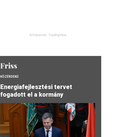
Árfolyamok: TradingView
Friss
KÖZÉRDEKŰ
Energiafejlesztési tervet
fogadott el a kormány