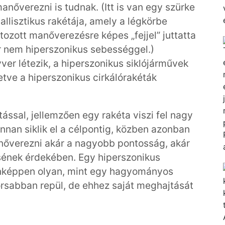
őverezni is tudnak. (Itt is van egy szürke
allisztikus rakétája, amely a légkörbe
tozott manőverezésre képes „fejjel” juttatta
ár nem hiperszonikus sebességgel.)
ver létezik, a hiperszonikus siklójárművek
etve a hiperszonikus cirkálórakéták
ással, jellemzően egy rakéta viszi fel nagy
nnan siklik el a célpontig, közben azonban
nőverezni akár a nagyobb pontosság, akár
sének érdekében. Egy hiperszonikus
onképpen olyan, mint egy hagyományos
orsabban repül, de ehhez saját meghajtását