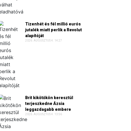
Tizenhét és fél millió eurós
jutalék miatt perlik a Revolut
alapítóját
2026. AUGUSZTUS 4. 14:27
Brit kikötőkön keresztül
terjeszkedne Ázsia
leggazdagabb embere
2026. AUGUSZTUS 4. 13:56