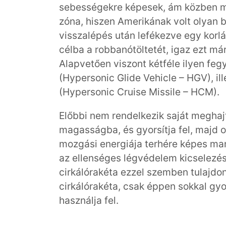
sebességekre képesek, ám közben man
zóna, hiszen Amerikának volt olyan b
visszalépés után lefékezve egy korlá
célba a robbanótöltetét, igaz ezt m
Alapvetően viszont kétféle ilyen fegy
(Hypersonic Glide Vehicle – HGV), ill
(Hypersonic Cruise Missile – HCM).
Előbbi nem rendelkezik saját meghajt
magasságba, és gyorsítja fel, majd o
mozgási energiája terhére képes ma
az ellenséges légvédelem kicselezé
cirkálórakéta ezzel szemben tulajd
cirkálórakéta, csak éppen sokkal gy
használja fel.