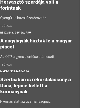
Hervasztó szerdája volt a
forintnak
Gyengült a hazai fizetőeszköz.
10 ÓRÁJA
RÉSZVÉNY / DEVIZA / ÁRU
A nagyágyúk húzták le a magyar
piacot
Az OTP a gyorsjelentése után esett.
11 ÓRÁJA
MAKRO / KÜLGAZDASÁG
Szerbiában is rekordalacsony a
Duna, lépnie kellett a
kormánynak
Nyomás alatt az üzemanyagpiac.