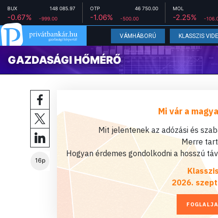
BUX
148 085.97
OTP
46 750.00
MOL
-0.67%
-1.06%
-2.25%
-999.00
-500.00
-106.
VÁMHÁBORÚ
KLASSZIS VID
GAZDASÁGI HŐMÉRŐ
Mi vár a magya
Mit jelentenek az adózási és sza
Merre tar
Hogyan érdemes gondolkodni a hosszú távú
16p
Klasszi
2026. szept
FOGLALJA