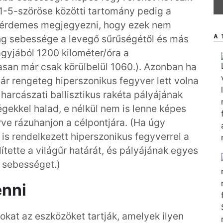
1-5-szöröse közötti tartomány pedig a
e érdemes megjegyezni, hogy ezek nem
A 
ang sebessége a levegő sűrűségétől és más
agyjából 1200 kilométer/óra a
san már csak körülbelül 1060.). Azonban ha
már rengeteg hiperszonikus fegyver lett volna
harcászati ballisztikus rakéta pályájának
ekkel halad, e nélkül nem is lenne képes
rve rázuhanjon a célpontjára. (Ha úgy
 is rendelkezett hiperszonikus fegyverrel a
tette a világűr határát, és pályájának egyes
s sebességet.)
enni
kat az eszközöket tartják, amelyek ilyen