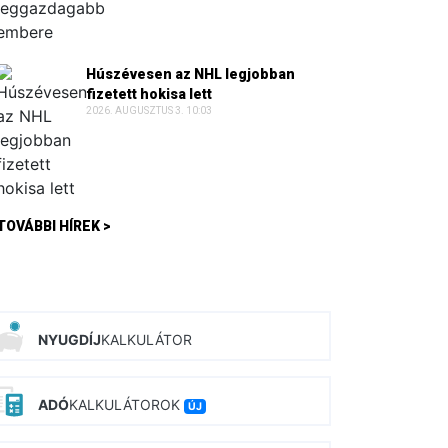
Húszévesen az NHL legjobban
fizetett hokisa lett
2026. AUGUSZTUS 3. 10:03
TOVÁBBI HÍREK >
NYUGDÍJ
KALKULÁTOR
ADÓ
KALKULÁTOROK
ÚJ