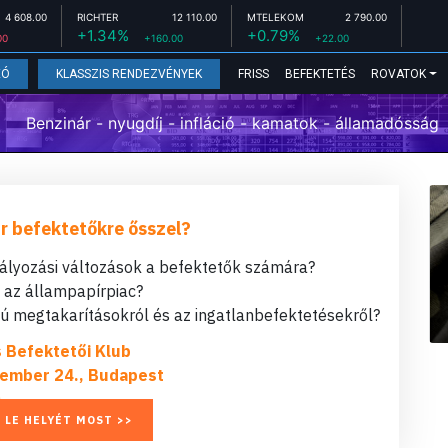
4 608.00
RICHTER
12 110.00
MTELEKOM
2 790.00
+1.34%
+0.79%
00
+160.00
+22.00
FRISS
BEFEKTETÉS
ROVATOK
EÓ
KLASSZIS RENDEZVÉNYEK
Benzinár - nyugdíj - infláció - kamatok - államadósság
r befektetőkre ősszel?
bályozási változások a befektetők számára?
t az állampapírpiac?
 megtakarításokról és az ingatlanbefektetésekről?
s Befektetői Klub
ember 24., Budapest
 LE HELYÉT MOST >>