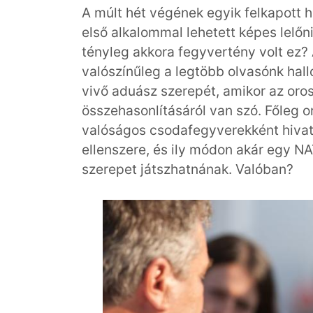
A múlt hét végének egyik felkapott h
első alkalommal lehetett képes lelőn
tényleg akkora fegyvertény volt ez?
valószínűleg a legtöbb olvasónk hall
vivő aduász szerepét, amikor az oro
összehasonlításáról van szó. Főleg o
valóságos csodafegyverekként hivat
ellenszere, és ily módon akár egy 
szerepet játszhatnának. Valóban?