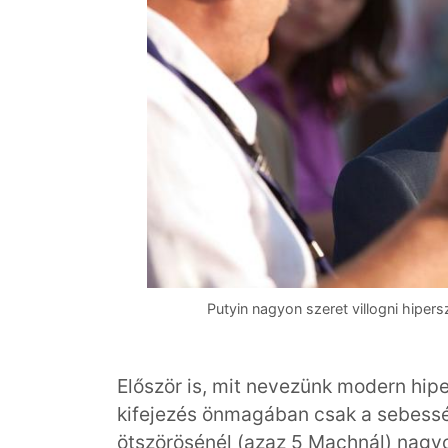
Putyin nagyon szeret villogni hiper
Először is, mit nevezünk modern hip
kifejezés önmagában csak a sebess
ötszörösénél (azaz 5 Machnál) nagy