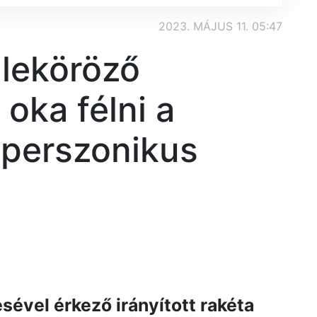
2023. MÁJUS 11. 05:47
 leköröző
 oka félni a
perszonikus
ével érkező irányított rakéta