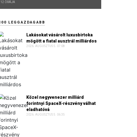
12 ÓRÁJA
100 LEGGAZDAGABB
Lakásokat vásárolt luxusbirtoka
mögött a fiatal ausztrál milliárdos
2026. AUGUSZTUS 5. 07:08
Közel negyvenezer milliárd
forintnyi SpaceX-részvény válhat
eladhatóvá
2026. AUGUSZTUS 5. 06:35