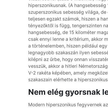
hiperszonikusnak. (A hangsebesség 
szuperszonikus sebesség világa, d
teljesen egzakt számok, hiszen a h
tényezőktől is függ, tengerszinten n
hangsebesség, de 15 kilométer maga
csak ennyi lenne a kritérium, akkor 
a történelemben, hiszen például egy 
legnagyobb szakaszán ilyen sebesség
kilépni az űrbe, hogy onnan visszaté
vesszük, akkor a hitleri Németország
V-2 rakéta képében, amely megközelí
szakaszain elérhette a hiperszoniku
Nem elég gyorsnak l
Modern hiperszonikus fegyvernek azo