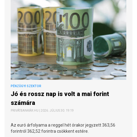
PÉNZÜGYI SZEKTOR
Jó és rossz nap is volt a mai forint
számára
PRIVÁTBANKÁR.HU | 2026. JÚLIUS 30. 19:19
Az euró árfolyama a reggel hét órakor jegyzett 363,56
forintról 362,52 forintra csökkent estére.