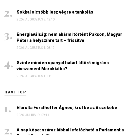
Sokkal olcsóbb lesz végre a tankolás
2026. AUGUSZTUS 5. 12:10
Energiaválság: nem akármi történt Pakson, Magyar
Péter a helyszínre tart – frissítve
2026. AUGUSZTUS 4. 08:19
Szinte minden spanyol határt áttörő migráns
visszament Marokkóba?
2026. AUGUSZTUS 1. 11:15
HAVI TOP
Elárulta Forsthoffer Ágnes, ki ül be az ő székébe
2026. JÚLIUS 19. 09:11
A nap képe: száraz lábbal lefotózható a Parlament a