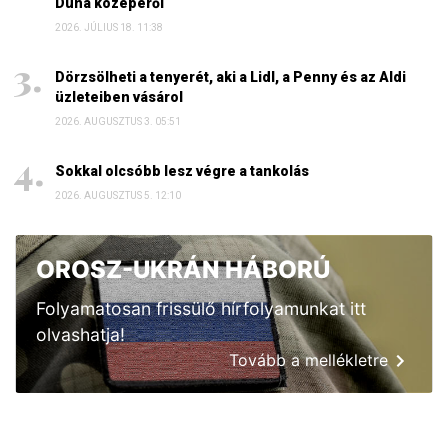
Duna közepéről
2026. JÚLIUS 18. 11:38
Dörzsölheti a tenyerét, aki a Lidl, a Penny és az Aldi
üzleteiben vásárol
2026. AUGUSZTUS 3. 05:51
Sokkal olcsóbb lesz végre a tankolás
2026. AUGUSZTUS 5. 12:10
OROSZ-UKRÁN HÁBORÚ
Folyamatosan frissülő hírfolyamunkat itt
olvashatja!
Tovább a mellékletre