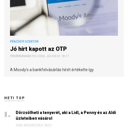
PÉNZÜGYI SZEKTOR
Jó hírt kapott az OTP
PRIVÁTBANKÁR.HU | 2026. JÚLIUS 23. 18:17
A Moody’s a bankfelvásárlás hírét értékelte így.
HETI TOP
Dörzsölheti a tenyerét, aki a Lidl, a Penny és az Aldi
üzleteiben vásárol
2026. AUGUSZTUS 3. 05:51