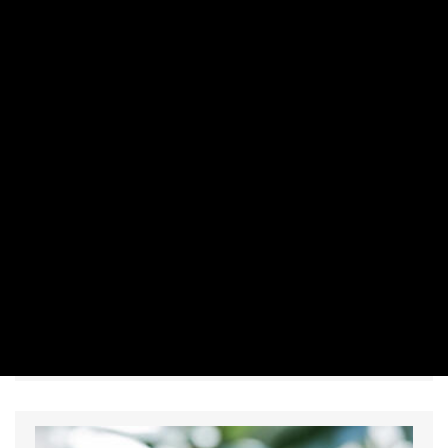
PÉNZÜGYI SZEKTOR
Vegyesen zártak a vezető nyugat-
európai tőzsdék, csökkent az olajár
PRIVÁTBANKÁR.HU | 2026. JÚLIUS 30. 19:35
A Brent olajfajta hordónkénti ára 94 centtel (1,09
százalékkal), 87,15 dollárra csökkent.