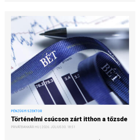
PÉNZÜGYI SZEKTOR
Történelmi csúcson zárt itthon a tőzsde
PRIVÁTBANKÁR.HU | 2026. JÚLIUS 30. 18:51