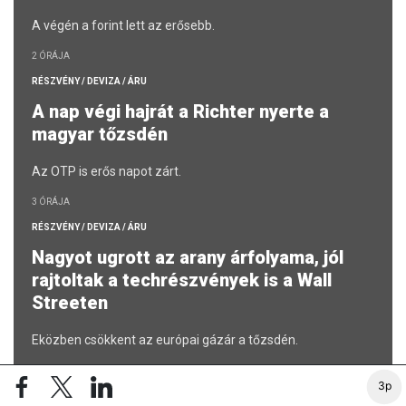
A végén a forint lett az erősebb.
2 ÓRÁJA
RÉSZVÉNY / DEVIZA / ÁRU
A nap végi hajrát a Richter nyerte a
magyar tőzsdén
Az OTP is erős napot zárt.
3 ÓRÁJA
RÉSZVÉNY / DEVIZA / ÁRU
Nagyot ugrott az arany árfolyama, jól
rajtoltak a techrészvények is a Wall
Streeten
Eközben csökkent az európai gázár a tőzsdén.
4 ÓRÁJA
3p