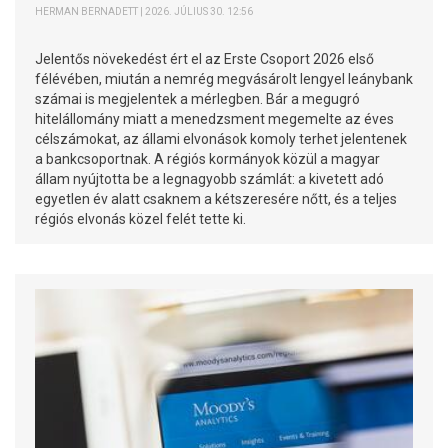
HERMAN BERNADETT | 2026. JÚLIUS 30. 12:56
Jelentős növekedést ért el az Erste Csoport 2026 első
félévében, miután a nemrég megvásárolt lengyel leánybank
számai is megjelentek a mérlegben. Bár a megugró
hitelállomány miatt a menedzsment megemelte az éves
célszámokat, az állami elvonások komoly terhet jelentenek
a bankcsoportnak. A régiós kormányok közül a magyar
állam nyújtotta be a legnagyobb számlát: a kivetett adó
egyetlen év alatt csaknem a kétszeresére nőtt, és a teljes
régiós elvonás közel felét tette ki.