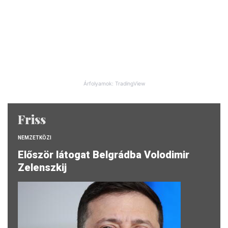
Árfolyamok: TradingView
Friss
NEMZETKÖZI
Először látogat Belgrádba Volodimir
Zelenszkij