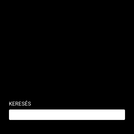
nagy ázsiai légióriásnak szinte védjegyévé váltak
a Charles Heidsieck pincék.
Kapcsolódó cikk
KERESÉS
A Ryanair főnöke