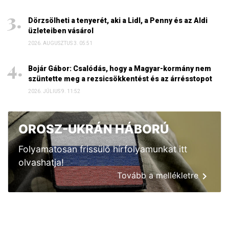
Dörzsölheti a tenyerét, aki a Lidl, a Penny és az Aldi
üzleteiben vásárol
2026. AUGUSZTUS 3. 05:51
Bojár Gábor: Csalódás, hogy a Magyar-kormány nem
szüntette meg a rezsicsökkentést és az árrésstopot
2026. JÚLIUS 9. 11:52
OROSZ-UKRÁN HÁBORÚ
Folyamatosan frissülő hírfolyamunkat itt
olvashatja!
Tovább a mellékletre