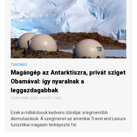
TURIZMUS
Magángép az Antarktiszra, privát sziget
Obamával: így nyaralnak a
leggazdagabbak
ELEK LENKE | 2026. JÚLIUS 5. 16:52
Ezek a milliárdosok kedvenc úticéljai: a legmenőbb
álomutazások. A szegmenst az amerikai Travel and Leisure
turisztikai magazin térképezte fel.