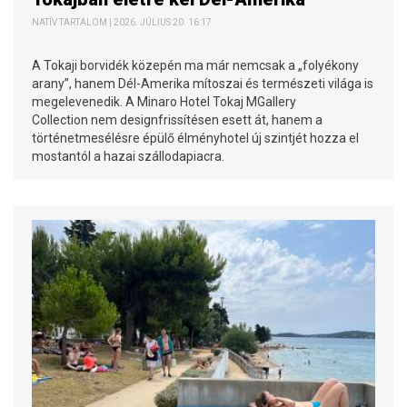
NATÍV TARTALOM | 2026. JÚLIUS 20. 16:17
A Tokaji borvidék közepén ma már nemcsak a „folyékony
arany”, hanem Dél-Amerika mítoszai és természeti világa is
megelevenedik. A Minaro Hotel Tokaj MGallery
Collection nem designfrissítésen esett át, hanem a
történetmesélésre épülő élményhotel új szintjét hozza el
mostantól a hazai szállodapiacra.