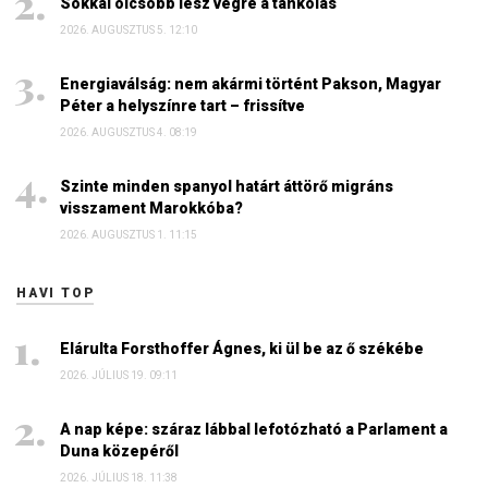
Sokkal olcsóbb lesz végre a tankolás
2026. AUGUSZTUS 5. 12:10
Energiaválság: nem akármi történt Pakson, Magyar
Péter a helyszínre tart – frissítve
2026. AUGUSZTUS 4. 08:19
Szinte minden spanyol határt áttörő migráns
visszament Marokkóba?
2026. AUGUSZTUS 1. 11:15
HAVI TOP
Elárulta Forsthoffer Ágnes, ki ül be az ő székébe
2026. JÚLIUS 19. 09:11
A nap képe: száraz lábbal lefotózható a Parlament a
Duna közepéről
2026. JÚLIUS 18. 11:38