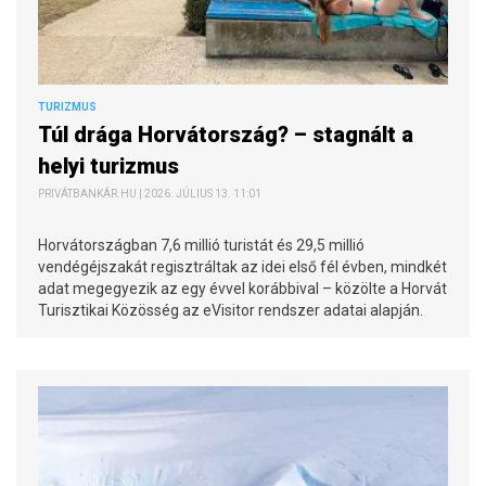
TURIZMUS
Túl drága Horvátország? – stagnált a
helyi turizmus
PRIVÁTBANKÁR.HU | 2026. JÚLIUS 13. 11:01
Horvátországban 7,6 millió turistát és 29,5 millió
vendégéjszakát regisztráltak az idei első fél évben, mindkét
adat megegyezik az egy évvel korábbival – közölte a Horvát
Turisztikai Közösség az eVisitor rendszer adatai alapján.