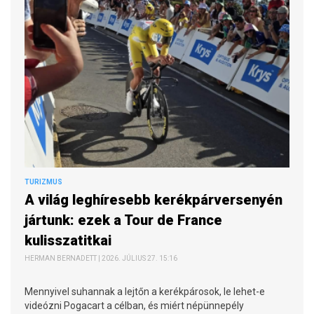
TURIZMUS
A világ leghíresebb kerékpárversenyén
jártunk: ezek a Tour de France
kulisszatitkai
HERMAN BERNADETT | 2026. JÚLIUS 27. 15:16
Mennyivel suhannak a lejtőn a kerékpárosok, le lehet-e
videózni Pogacart a célban, és miért népünnepély