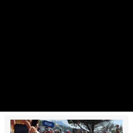
TURIZMUS
Csapnivaló lesz a híres ital, ha nem jön
azonnal az eső
PRIVÁTBANKÁR.HU | 2026. JÚLIUS 29. 10:24
Ha így marad, amúgy sem lesz sok minden, amire
koccintani lehet.