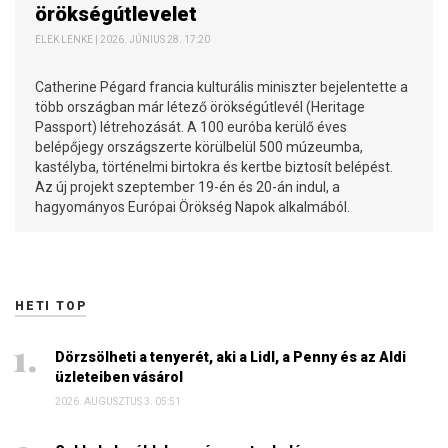
örökségútlevelet
ELEK LENKE | 2026. JÚNIUS 28. 17:20
Catherine Pégard francia kulturális miniszter bejelentette a
több országban már létező örökségútlevél (Heritage
Passport) létrehozását. A 100 euróba kerülő éves
belépőjegy országszerte körülbelül 500 múzeumba,
kastélyba, történelmi birtokra és kertbe biztosít belépést.
Az új projekt szeptember 19-én és 20-án indul, a
hagyományos Európai Örökség Napok alkalmából.
HETI TOP
Dörzsölheti a tenyerét, aki a Lidl, a Penny és az Aldi
üzleteiben vásárol
2026. AUGUSZTUS 3. 05:51