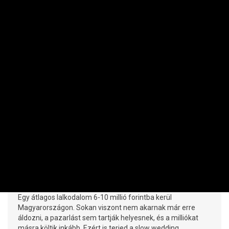
VÁSÁRLÓ
Hitel vagy Ciprus? Így spórolhat meg
milliókat a fenntartható esküvővel
ELEK LENKE | 2026. JÚLIUS 18. 16:14
Egy átlagos lalkodalom 6-10 millió forintba kerül
Magyarországon. Sokan viszont nem akarnak már erre
áldozni, a pazarlást sem tartják helyesnek, és a milliókat
másra költik inkább. Ezért is terjed a slow wedding.