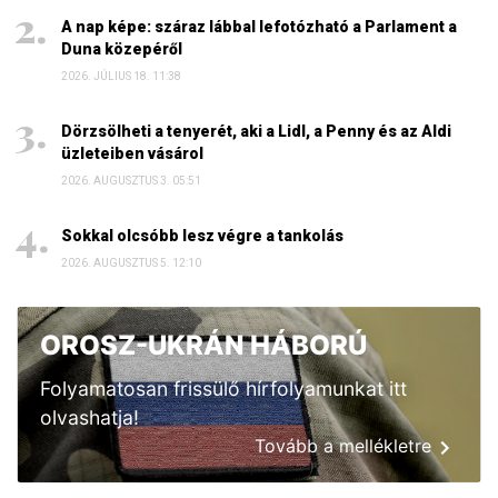
A nap képe: száraz lábbal lefotózható a Parlament a
Duna közepéről
2026. JÚLIUS 18. 11:38
Dörzsölheti a tenyerét, aki a Lidl, a Penny és az Aldi
üzleteiben vásárol
2026. AUGUSZTUS 3. 05:51
Sokkal olcsóbb lesz végre a tankolás
2026. AUGUSZTUS 5. 12:10
OROSZ-UKRÁN HÁBORÚ
Folyamatosan frissülő hírfolyamunkat itt
olvashatja!
Tovább a mellékletre