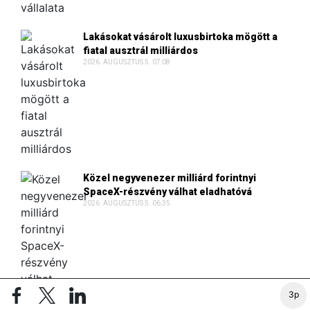
Lakásokat vásárolt luxusbirtoka mögött a
fiatal ausztrál milliárdos
2026. AUGUSZTUS 5. 07:08
Közel negyvenezer milliárd forintnyi
SpaceX-részvény válhat eladhatóvá
2026. AUGUSZTUS 5. 06:35
3p