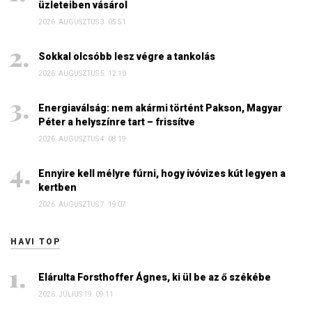
üzleteiben vásárol
2026. AUGUSZTUS 3. 05:51
Sokkal olcsóbb lesz végre a tankolás
2026. AUGUSZTUS 5. 12:10
Energiaválság: nem akármi történt Pakson, Magyar
Péter a helyszínre tart – frissítve
2026. AUGUSZTUS 4. 08:19
Ennyire kell mélyre fúrni, hogy ivóvizes kút legyen a
kertben
2026. AUGUSZTUS 7. 19:07
HAVI TOP
Elárulta Forsthoffer Ágnes, ki ül be az ő székébe
2026. JÚLIUS 19. 09:11