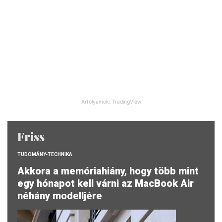
Árfolyamok: TradingView
Friss
TUDOMÁNY-TECHNIKA
Akkora a memóriahiány, hogy több mint
egy hónapot kell várni az MacBook Air
néhány modelljére