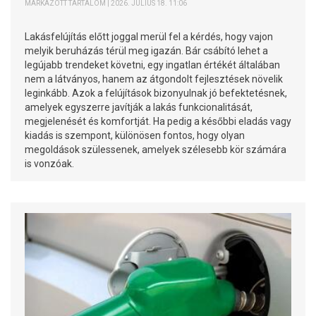
MÁRKÁZOTT TARTALOM | 2026. JÚLIUS 18. 11:06
Lakásfelújítás előtt joggal merül fel a kérdés, hogy vajon
melyik beruházás térül meg igazán. Bár csábító lehet a
legújabb trendeket követni, egy ingatlan értékét általában
nem a látványos, hanem az átgondolt fejlesztések növelik
leginkább. Azok a felújítások bizonyulnak jó befektetésnek,
amelyek egyszerre javítják a lakás funkcionalitását,
megjelenését és komfortját. Ha pedig a későbbi eladás vagy
kiadás is szempont, különösen fontos, hogy olyan
megoldások szülessenek, amelyek szélesebb kör számára
is vonzóak.