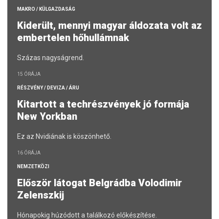
MAKRO / KÜLGAZDASÁG
Kiderült, mennyi magyar áldozata volt az
embertelen hőhullámnak
Százas nagyságrend.
15 ÓRÁJA
RÉSZVÉNY / DEVIZA / ÁRU
Kitartott a techrészvények jó formája
New Yorkban
Ez az Nvidiának is köszönhető.
16 ÓRÁJA
NEMZETKÖZI
Először látogat Belgrádba Volodimir
Zelenszkij
Hónapokig húzódott a találkozó előkészítése.