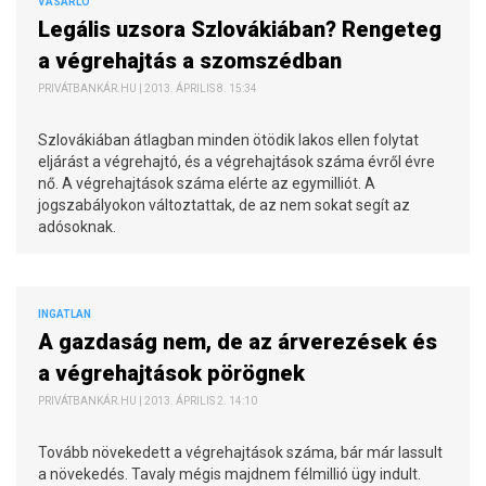
VÁSÁRLÓ
Legális uzsora Szlovákiában? Rengeteg
a végrehajtás a szomszédban
PRIVÁTBANKÁR.HU | 2013. ÁPRILIS 8. 15:34
Szlovákiában átlagban minden ötödik lakos ellen folytat
eljárást a végrehajtó, és a végrehajtások száma évről évre
nő. A végrehajtások száma elérte az egymilliót. A
jogszabályokon változtattak, de az nem sokat segít az
adósoknak.
INGATLAN
A gazdaság nem, de az árverezések és
a végrehajtások pörögnek
PRIVÁTBANKÁR.HU | 2013. ÁPRILIS 2. 14:10
Tovább növekedett a végrehajtások száma, bár már lassult
a növekedés. Tavaly mégis majdnem félmillió ügy indult.