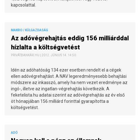
kapcsolattal.
MAKRO / KÜLGAZDASÁG
Az adóvégrehajtás eddig 156 milliárddal
hízlalta a költségvetést
PRIVÁTBANKÁR.HU | 2012. JÚNIUS 14. 14:50
Idén az adóhatóság 134 ezer esetben rendelt el a cégek
ellen adóvégrehajtást. A NAV legeredményesebb behajtási
módszere az inkasszó, amely ha nem vezet eredménye az
ingó-, illetve az ingatlan-végrehajtás következik. A
feketelista.hu adatai szerint az adóvégrehajtás az év első
öt hónapjában 156 milliárd forinttal gyarapította a
költségvetést.
ADÓ