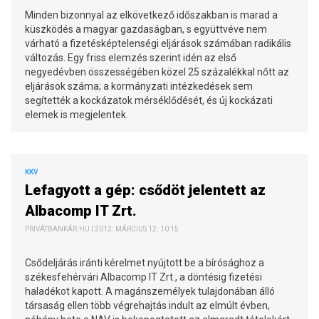
Minden bizonnyal az elkövetkező időszakban is marad a
küszködés a magyar gazdaságban, s együttvéve nem
várható a fizetésképtelenségi eljárások számában radikális
változás. Egy friss elemzés szerint idén az első
negyedévben összességében közel 25 százalékkal nőtt az
eljárások száma; a kormányzati intézkedések sem
segítették a kockázatok mérséklődését, és új kockázati
elemek is megjelentek.
KKV
Lefagyott a gép: csődöt jelentett az
Albacomp IT Zrt.
PRIVÁTBANKÁR.HU | 2012. MÁRCIUS 12. 10:15
Csődeljárás iránti kérelmet nyújtott be a bírósághoz a
székesfehérvári Albacomp IT Zrt., a döntésig fizetési
haladékot kapott. A magánszemélyek tulajdonában álló
társaság ellen több végrehajtás indult az elmúlt évben,