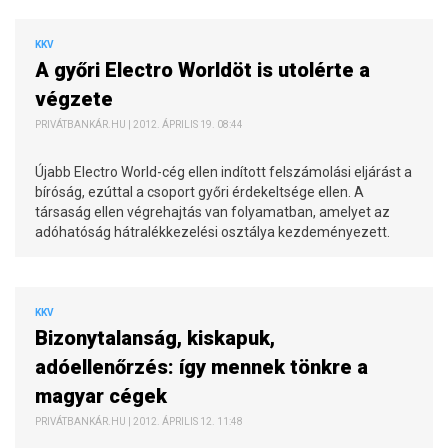
KKV
A győri Electro Worldöt is utolérte a
végzete
PRIVÁTBANKÁR.HU | 2012. ÁPRILIS 19. 08:44
Újabb Electro World-cég ellen indított felszámolási eljárást a
bíróság, ezúttal a csoport győri érdekeltsége ellen. A
társaság ellen végrehajtás van folyamatban, amelyet az
adóhatóság hátralékkezelési osztálya kezdeményezett.
KKV
Bizonytalanság, kiskapuk,
adóellenőrzés: így mennek tönkre a
magyar cégek
PRIVÁTBANKÁR.HU | 2012. ÁPRILIS 12. 11:48