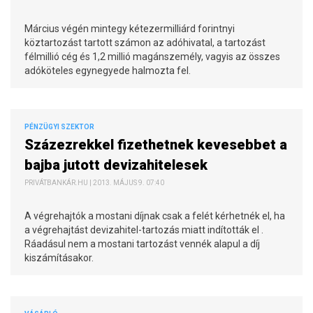
Március végén mintegy kétezermilliárd forintnyi
köztartozást tartott számon az adóhivatal, a tartozást
félmillió cég és 1,2 millió magánszemély, vagyis az összes
adóköteles egynegyede halmozta fel.
PÉNZÜGYI SZEKTOR
Százezrekkel fizethetnek kevesebbet a
bajba jutott devizahitelesek
PRIVÁTBANKÁR.HU | 2013. MÁJUS 9. 07:40
A végrehajtók a mostani díjnak csak a felét kérhetnék el, ha
a végrehajtást devizahitel-tartozás miatt indították el .
Ráadásul nem a mostani tartozást vennék alapul a díj
kiszámításakor.