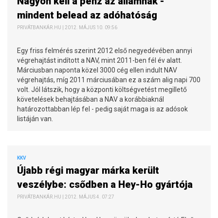
Nagyon kell a pénz az államnak -
mindent belead az adóhatóság
PRIVÁTBANKÁR.HU | 2012. MÁJUS 10. 09:56
Egy friss felmérés szerint 2012 első negyedévében annyi
végrehajtást indított a NAV, mint 2011-ben fél év alatt.
Márciusban naponta közel 3000 cég ellen indult NAV
végrehajtás, míg 2011 márciusában ez a szám alig napi 700
volt. Jól látszik, hogy a központi költségvetést megillető
követelések behajtásában a NAV a korábbiaknál
határozottabban lép fel - pedig saját maga is az adósok
listáján van.
KKV
Újabb régi magyar márka került
veszélybe: csődben a Hey-Ho gyártója
PRIVÁTBANKÁR.HU | 2012. MÁJUS 4. 07:27