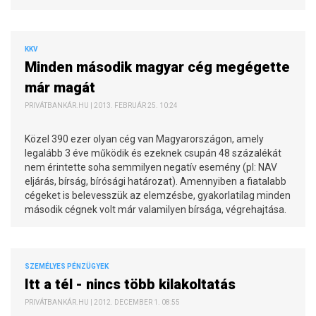
KKV
Minden második magyar cég megégette
már magát
PRIVÁTBANKÁR.HU | 2013. FEBRUÁR 25. 10:24
Közel 390 ezer olyan cég van Magyarországon, amely
legalább 3 éve működik és ezeknek csupán 48 százalékát
nem érintette soha semmilyen negatív esemény (pl: NAV
eljárás, bírság, bírósági határozat). Amennyiben a fiatalabb
cégeket is belevesszük az elemzésbe, gyakorlatilag minden
második cégnek volt már valamilyen bírsága, végrehajtása.
SZEMÉLYES PÉNZÜGYEK
Itt a tél - nincs több kilakoltatás
PRIVÁTBANKÁR.HU | 2012. DECEMBER 1. 08:55