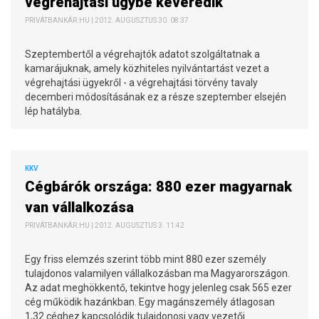
végrehajtási ügybe keveredik
PRIVÁTBANKÁR.HU | 2012. AUGUSZTUS 30. 08:37
Szeptembertől a végrehajtók adatot szolgáltatnak a
kamarájuknak, amely közhiteles nyilvántartást vezet a
végrehajtási ügyekről - a végrehajtási törvény tavaly
decemberi módosításának ez a része szeptember elsején
lép hatályba.
KKV
Cégbárók országa: 880 ezer magyarnak
van vállalkozása
PRIVÁTBANKÁR.HU | 2012. AUGUSZTUS 3. 11:42
Egy friss elemzés szerint több mint 880 ezer személy
tulajdonos valamilyen vállalkozásban ma Magyarországon.
Az adat meghökkentő, tekintve hogy jelenleg csak 565 ezer
cég működik hazánkban. Egy magánszemély átlagosan
1,32 céghez kapcsolódik tulajdonosi vagy vezetői