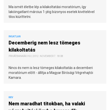
Ma ismét életbe lép a kilakoltatási moratórium, így
lakóingatlant március 1-jéig bizonyos esetek kivételével
tilos kiüríttetni.
INGATLAN
Decemberig nem lesz tömeges
kilakoltatás
PRIVÁTBANKÁR.HU | 2012. NOVEMBER 7. 18:08
Nincs és nem is lesz tömeges kilakoltatás a decemberi
moratórium előtt - állítja a Magyar Bírósági Végrehajtói
Kamara.
KKV
Nem maradhat titokban, ha valaki