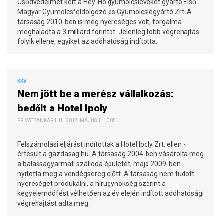
Csődvédelmet kért a Hey-Ho gyümölcsleveket gyártó Első
Magyar Gyümölcsfeldolgozó és Gyümölcslégyártó Zrt. A
társaság 2010-ben is még nyereséges volt, forgalma
meghaladta a 3 milliárd forintot. Jelenleg több végrehajtás
folyik ellene, egyiket az adóhatóság indította.
KKV
Nem jött be a merész vállalkozás:
bedőlt a Hotel Ipoly
PRIVÁTBANKÁR.HU | 2012. MÁJUS 1. 10:05
Felszámolási eljárást indítottak a Hotel Ipoly Zrt. ellen -
értesült a gazdasag.hu. A társaság 2004-ben vásárolta meg
a balassagyarmati szálloda épületét, majd 2009-ben
nyitotta meg a vendégsereg előtt. A társaság nem tudott
nyereséget produkálni, a hírügynökség szerint a
kegyelemdöfést vélhetően az év elején indított adóhatósági
végrehajtást adta meg.