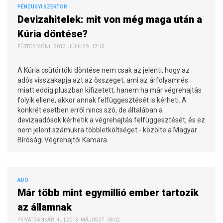
PÉNZÜGYI SZEKTOR
Devizahitelek: mit von még maga után a
Kúria döntése?
FÜSTÖS MÓNI | 2013. JÚLIUS 9. 17:15
A Kúria csütörtöki döntése nem csak az jelenti, hogy az
adós visszakapja azt az összeget, ami az árfolyamrés
miatt eddig pluszban kifizetett, hanem ha már végrehajtás
folyik ellene, akkor annak felfüggesztését is kérheti. A
konkrét esetben erről nincs szó, de általában a
devizaadósok kérhetik a végrehajtás felfüggesztését, és ez
nem jelent számukra többletköltséget - közölte a Magyar
Bírósági Végrehajtói Kamara.
ADÓ
Már több mint egymillió ember tartozik
az államnak
PRIVÁTBANKÁR.HU | 2013. MÁJUS 27. 08:02