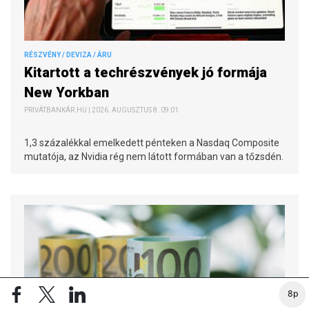
RÉSZVÉNY / DEVIZA / ÁRU
Kitartott a techrészvények jó formája
New Yorkban
PRIVÁTBANKÁR.HU | 2026. AUGUSZTUS 8. 09:01
1,3 százalékkal emelkedett pénteken a Nasdaq Composite
mutatója, az Nvidia rég nem látott formában van a tőzsdén.
8p