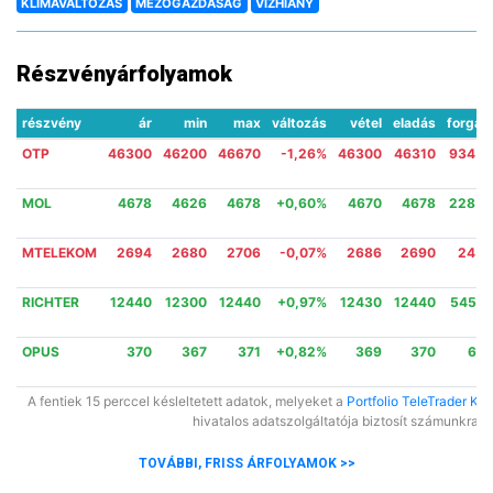
KLÍMAVÁLTOZÁS
MEZŐGAZDASÁG
VÍZHIÁNY
Részvényárfolyamok
részvény
ár
min
max
változás
vétel
eladás
forgal
OTP
46300
46200
46670
-1,26%
46300
46310
934 5
6
MOL
4678
4626
4678
+0,60%
4670
4678
228 0
9
MTELEKOM
2694
2680
2706
-0,07%
2686
2690
24 3
1
RICHTER
12440
12300
12440
+0,97%
12430
12440
545 0
4
OPUS
370
367
371
+0,82%
369
370
6 5
4
A fentiek 15 perccel késleltetett adatok, melyeket a
Portfolio TeleTrader Kft.
hivatalos adatszolgáltatója biztosít számunkra.
TOVÁBBI, FRISS ÁRFOLYAMOK >>