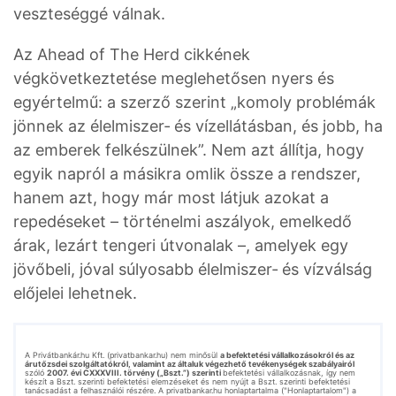
veszteséggé válnak.
Az Ahead of The Herd cikkének
végkövetkeztetése meglehetősen nyers és
egyértelmű: a szerző szerint „komoly problémák
jönnek az élelmiszer‑ és vízellátásban, és jobb, ha
az emberek felkészülnek”. Nem azt állítja, hogy
egyik napról a másikra omlik össze a rendszer,
hanem azt, hogy már most látjuk azokat a
repedéseket – történelmi aszályok, emelkedő
árak, lezárt tengeri útvonalak –, amelyek egy
jövőbeli, jóval súlyosabb élelmiszer‑ és vízválság
előjelei lehetnek.
A Privátbankár.hu Kft. (privatbankar.hu) nem minősül
a befektetési vállalkozásokról és az
árutőzsdei szolgáltatókról, valamint az általuk végezhető tevékenységek szabályairól
szóló
2007. évi CXXXVIII. törvény („Bszt.”) szerinti
befektetési vállalkozásnak, így nem
készít a Bszt. szerinti befektetési elemzéseket és nem nyújt a Bszt. szerinti befektetési
tanácsadást a felhasználói részére. A privatbankar.hu honlaptartalma ("Honlaptartalom") a