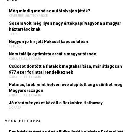
Még mindig menő az autótolvajos játék?
KEVESEBB, MINT EGY PERCE
Sosem volt még ilyen nagy értékpapírvagyona a magyar
háztartásoknak
1 PERCE
Nagyon jó hír jött Pakssal kapcsolatban
42 PERCE
Nem találja optimista arcát a magyar tőzsde
KÖRÜLBELÜL 1 ÓRÁJA
Csúcsot döntött a fiatalok megtakarítása, már átlagosan
977 ezer forinttal rendelkeznek
KÖRÜLBELÜL 1 ÓRÁJA
Patinás, több mint hetven éve alapított cég szűnhet meg
Magyarországon
KÖRÜLBELÜL 1 ÓRÁJA
Jó eredményeket közölt a Berkshire Hathaway
2 ÓRÁJA
MFOR.HU TOP24
Egy hétig tartott az égő zöldhulladék eloltása Érd mellett