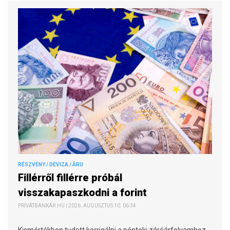
RÉSZVÉNY / DEVIZA / ÁRU
Fillérről fillérre próbál
visszakapaszkodni a forint
PRIVÁTBANKÁR.HU | 2026. AUGUSZTUS 10. 06:34
Kismértékben tudott korrigálni a pénteki záróárfolyamhoz