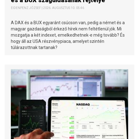
és a BUX száguldásának rejtélye
EIDENPENZ JÓZSEF | 2026. AUGUSZTUS 10. 05:46
A DAX és a BUX egyaránt csúcson van, pedig a német és a
magyar gazdaságból érkező hírek nem feltétlenül jók. Mi
mozgatja a két indexet, emelkedhetnek-e még tovább? És
hogy áll az USA részvénypiaca, amelyet szintén
túlárazottnak tartanak?