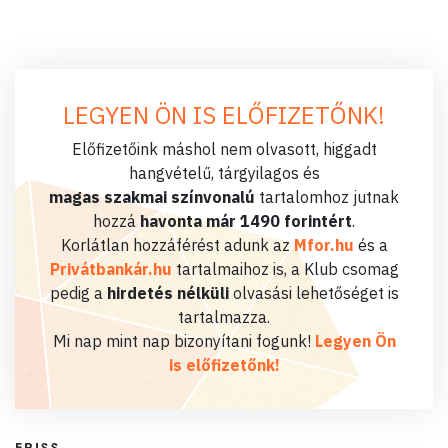
LEGYEN ÖN IS ELŐFIZETŐNK!
Előfizetőink máshol nem olvasott, higgadt
hangvételű, tárgyilagos és
magas szakmai színvonalú
tartalomhoz jutnak
hozzá
havonta már 1490 forintért
.
Korlátlan hozzáférést adunk az
Mfor.hu
és a
Privátbankár.hu
tartalmaihoz is, a Klub csomag
pedig a
hirdetés nélküli
olvasási lehetőséget is
tartalmazza.
Mi nap mint nap bizonyítani fogunk!
Legyen Ön
is előfizetőnk!
FRISS