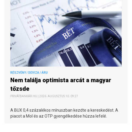
RÉSZVÉNY / DEVIZA / ÁRU
Nem találja optimista arcát a magyar
tőzsde
PRIVÁTBANKÁR.HU | 2026. AUGUSZTUS 10. 09:27
A BUX 0,4 százalékos mínuszban kezdte a kereskedést. A
piacot a Mol és az OTP gyengélkedése húzza lefelé.