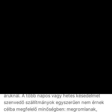
átalakulást jeleznek, nem átmeneti kilengést. A
mezőgazdaság egy melegebb, vízszegényebb és
geopolitikailag széttöredezettebb világban
próbálja ugyanazt (vagy többet) megtermelni,
mint korábban.
A hajón romlik meg az
élelem
Ha a világkereskedelem kulcsfontosságú, szűk
átjárói – mint a Hormuzi‑szoros – átjárhatatlanná
válnak, akkor rendkívül nehézzé válik az
élelmiszer mozgatása, főleg a gyorsan romló
áruknál. A több napos vagy hetes késedelmet
szenvedő szállítmányok egyszerűen nem érnek
célba megfelelő minőségben: megromlanak,