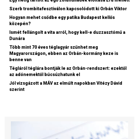
Szerb trombitafesztiválon kapcsolódott ki Orbán Viktor
Hogyan mehet csődbe egy patika Budapest kellős
közepén?
Ismét fellángolt a vita arról, hogy kell-e duzzasztómű a
Dunára
Több mint 70 éves téglagyár szűnhet meg
Magyarországon, ebben az Orbán-kormány keze is
benne van
Tégláról téglára bontják le az Orbán-rendszert: ezektől
az adónemektől búcsúzhatunk el
Jól vizsgázott a MÁV az elmúlt napokban Vitézy Dávid
szerint