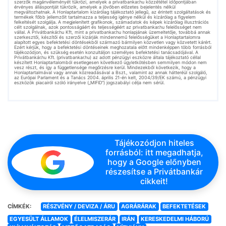
szerzők magánvéleményét tükrözi, amelyek a privatbankar.hu közzététel időpontjában
érvényes álláspontját tükrözik, amelyek a jövőben előzetes bejelentés nélkül
megváltozhatnak. A Honlaptartalom kizárólag tájékoztató jellegű, az érintett szolgáltatások és
termékek főbb jellemzőit tartalmazza a teljesség igénye nélkül és kizárólag a figyelem
felkeltését szolgálja. A megjelenített grafikonok, számadatok és képek kizárólag illusztrációs
célt szolgálnak, azok pontosságáért és teljességéért az privatbankar.hu felelősséget nem
vállal. A Privátbankár.hu Kft, mint a privatbankar.hu honlapjának üzemeltetője, továbbá annak
szerkesztői, készítői és szerzői kizárják mindennemű felelősségüket a Honlaptartalomra
alapított egyes befektetési döntésekből származó bármilyen közvetlen vagy közvetett kárért.
Ezért kérjük, hogy a befektetési döntéseinek meghozatala előtt mindenképpen több forrásból
tájékozódjon, és szükség esetén konzultáljon személyes befektetési tanácsadójával. A
Privátbankár.hu Kft. (privatbankar.hu) az adott pénzügyi eszközre általa tájékoztató céllal
készített Honlaptartalomból esetlegesen következő ügyletkötésben semmilyen módon nem
vesz részt, és így a függetlensége megőrzésre kerül. Mindezekből következik, hogy a
Honlaptartalmával vagy annak közreadásával a Bszt., valamint az annak hátteréül szolgáló,
az Európai Parlament és a Tanács 2004. április 21-én kelt, 2004/39/EK számú, a pénzügyi
eszközök piacairól szóló irányelve („MIFID”) jogszabályi célja nem sérül.
Tájékozódjon hiteles
forrásból: itt megadhatja,
hogy a Google előnyben
részesítse a Privátbankár
cikkeit!
CÍMKÉK:
RÉSZVÉNY / DEVIZA / ÁRU
AGRÁRÁRAK
BEFEKTETÉSEK
EGYESÜLT ÁLLAMOK
ÉLELMISZERÁR
IRÁN
KERESKEDELMI HÁBORÚ