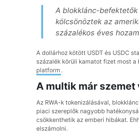
A
blokklánc-
befektet
ő
k
kölcsön
öztek
az amerika
százalék
os éves hozam
A dollárhoz kötött USDT és USDC sta
százalék körüli kamatot fizet most a
platform
.
A multik már szemet 
Az RWA-k tokenizálásával, blokklánc
piaci szereplők nagyobb hatékonyság
csökkenthetik az emberi hibákat. Ehh
elszámolni.