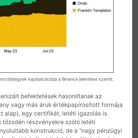
cstárjegyek kapitalizációja a Binance jelentése szerint.
enizált befektetések hasonlítanak az
rany vagy más áruk értékpapírosított formája
lap), egy certifikát, letéti igazolás is
k tőzsdén részvényekre szóló letéti
onyolultabb konstrukció, de a “nagy pénzügyi