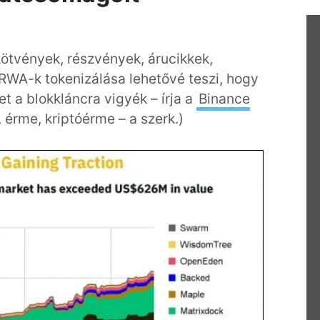
ötvények, részvények, árucikkek,
 RWA-k tokenizálása lehetővé teszi, hogy
t a blokkláncra vigyék – írja a
Binance
, érme, kriptóérme – a szerk.)