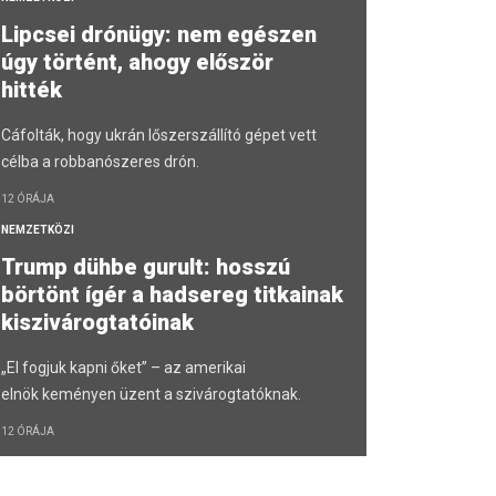
Lipcsei drónügy: nem egészen
úgy történt, ahogy először
hitték
Cáfolták, hogy ukrán lőszerszállító gépet vett
célba a robbanószeres drón.
12 ÓRÁJA
NEMZETKÖZI
Trump dühbe gurult: hosszú
börtönt ígér a hadsereg titkainak
kiszivárogtatóinak
„El fogjuk kapni őket” – az amerikai
elnök keményen üzent a szivárogtatóknak.
12 ÓRÁJA