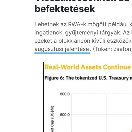
befektetések
Lehetnek az RWA-k mögött például k
ingatlanok, gyűjteményi tárgyak. Az
ezeket a blokkláncon kívüli eszközöke
augusztusi jelentése
. (Token: zseton