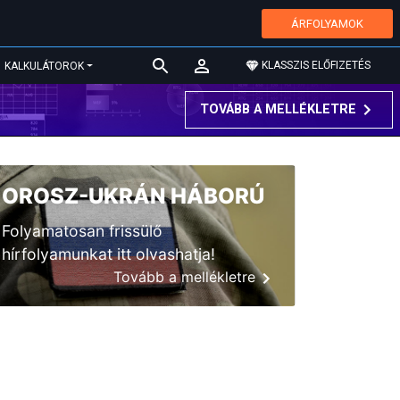
ÁRFOLYAMOK
KLASSZIS ELŐFIZETÉS
KALKULÁTOROK
TOVÁBB A MELLÉKLETRE
OROSZ-UKRÁN HÁBORÚ
Folyamatosan frissülő
hírfolyamunkat itt olvashatja!
Tovább a mellékletre