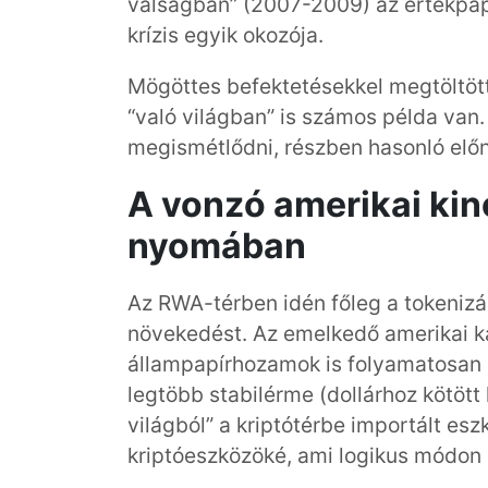
válságban” (2007-2009) az értékpapíro
krízis egyik okozója.
Mögöttes befektetésekkel megtöltött
“való világban” is számos példa van.
megismétlődni, részben hasonló előn
A vonzó amerikai ki
nyomában
Az RWA-térben idén főleg a tokenizá
növekedést. Az emelkedő amerikai 
állampapírhozamok is folyamatosan
legtöbb stabilérme (dollárhoz kötött
világból” a kriptótérbe importált es
kriptóeszközöké, ami logikus módon