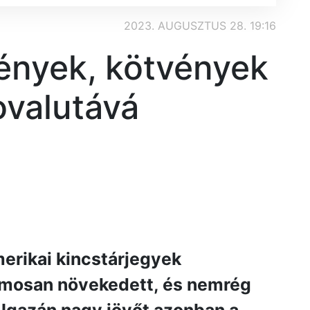
2023. AUGUSZTUS 28. 19:16
vények, kötvények
tovalutává
merikai kincstárjegyek
hamosan növekedett, és nemrég