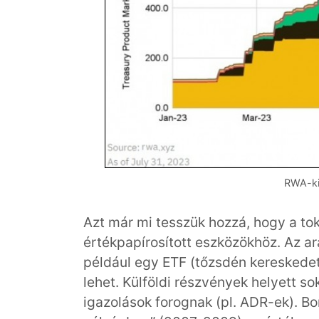
RWA-kin
Azt már mi tesszük hozzá, hogy a tok
értékpapírosított eszközökhöz. Az a
például egy ETF (tőzsdén kereskedett a
lehet. Külföldi részvények helyett so
igazolások forognak (pl. ADR-ek). B