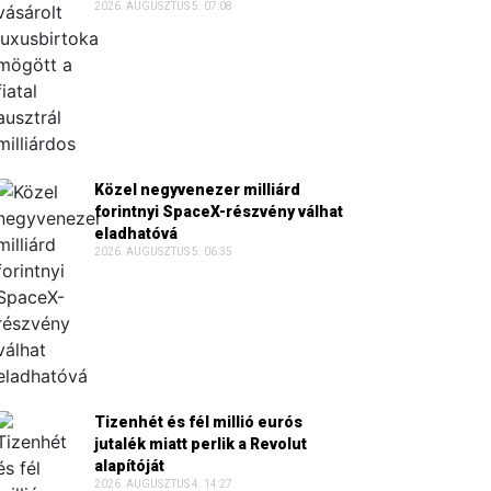
2026. AUGUSZTUS 5. 07:08
Közel negyvenezer milliárd
forintnyi SpaceX-részvény válhat
eladhatóvá
2026. AUGUSZTUS 5. 06:35
Tizenhét és fél millió eurós
jutalék miatt perlik a Revolut
alapítóját
2026. AUGUSZTUS 4. 14:27