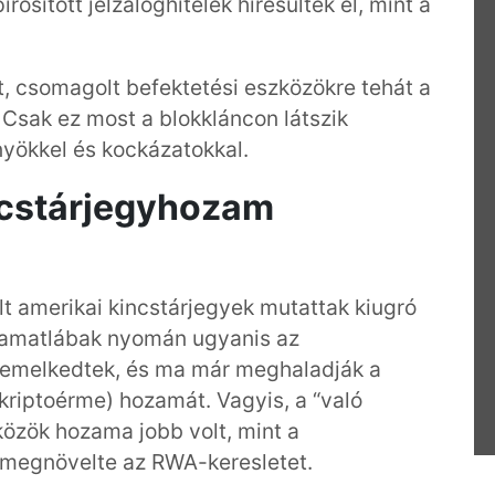
sított jelzáloghitelek híresültek el, mint a
, csomagolt befektetési eszközökre tehát a
 Csak ez most a blokkláncon látszik
yökkel és kockázatokkal.
ncstárjegyhozam
lt amerikai kincstárjegyek mutattak kiugró
kamatlábak nyomán ugyanis az
 emelkedtek, és ma már meghaladják a
 kriptoérme) hozamát. Vagyis, a “való
zközök hozama jobb volt, mint a
 megnövelte az RWA-keresletet.