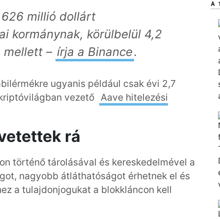
A 
 626 millió
dollárt
i kormánynak, körülbelül 4,2
 mellett
–
írja a Binance
.
bilérmékre ugyanis például csak évi 2,7
 kriptóvilágban vezető
Aave hitelezési
vetettek rá
on történő tárolásával és kereskedelmével a
ot, nagyobb átláthatóságot érhetnek el és
ez a tulajdonjogukat a blokkláncon kell