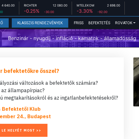
4 640.00
RICHTER
12 080.00
MTELEKOM
2 698.00
-0.25%
-3.30%
00
-30.00
-92.00
FRISS
BEFEKTETÉS
ROVATOK
EÓ
KLASSZIS RENDEZVÉNYEK
Benzinár - nyugdíj - infláció - kamatok - államadósság
r befektetőkre ősszel?
bályozási változások a befektetők számára?
t az állampapírpiac?
 megtakarításokról és az ingatlanbefektetésekről?
s Befektetői Klub
ember 24., Budapest
 LE HELYÉT MOST >>