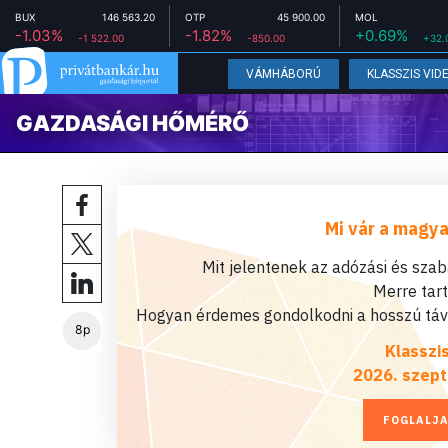
BUX
146 563.20
OTP
45 900.00
MOL
-1.03%
-1.82%
+0.69%
-1 522.00
-850.00
+32.
VÁMHÁBORÚ
KLASSZIS VID
GAZDASÁGI HŐMÉRŐ
Mi vár a magya
Mit jelentenek az adózási és sza
Merre tar
Hogyan érdemes gondolkodni a hosszú távú
8p
Klasszi
2026. szept
FOGLALJA