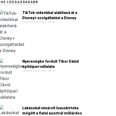
100 LEGGAZDAGABB
TikTok-videókkal alakítaná át a
Disney+ szolgáltatást a Disney
2026. AUGUSZTUS 6. 09:30
Nyereségbe fordult Tibor Dávid
építőipari vállalata
2026. AUGUSZTUS 6. 08:19
Lakásokat vásárolt luxusbirtoka
mögött a fiatal ausztrál milliárdos