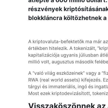
átlépte a 600 millió dollár
részvények kriptósításának
blokkláncra költözhetnek a
A kriptovaluta-befektetők ma már az
értékben hitelezik. A tokenizált, “kr
kapitalizációja ugyanis júliusban átl
millió volt, augusztus második feléb
A “való világ eszközeinek” vagy a “fi
RWA (real world assets) kifejezés. Ez
tárgyi és immateriális, ingó és ingat
Most ezek kriptodevizásított, tokeniz
Visszaköszönnek az