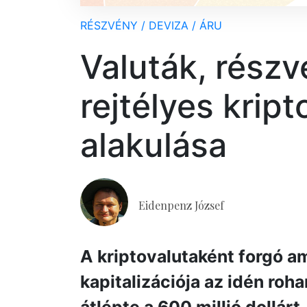
RÉSZVÉNY / DEVIZA / ÁRU
Valuták, rész
rejtélyes krip
alakulása
Eidenpenz József
A kriptovalutaként forgó a
kapitalizációja az idén ro