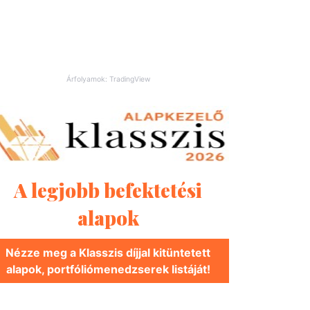
Árfolyamok: TradingView
A legjobb befektetési
alapok
Nézze meg a Klasszis díjjal kitüntetett
alapok, portfóliómenedzserek listáját!