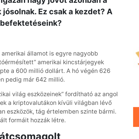
t. Igazán nagy jövőt azonban a
 jósolnak. Ez csak a kezdet? A
 befektetéseink?
 amerikai államot is egyre nagyobb
iptóérmésített” amerikai kincstárjegyek
épte a 600 millió dollárt. A hó végén 626
en pedig már 642 millió.
zikai világ eszközeinek” fordítható az angol
ek a kriptovalutákon kívüli világban lévő
lan eszközök, tág értelemben szinte bármi.
ált formáit hozzák létre.
 átcsomagolt