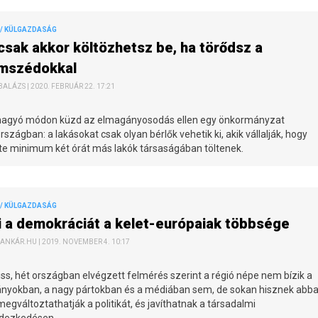
/ KÜLGAZDASÁG
csak akkor költözhetsz be, ha törődsz a
mszédokkal
ALÁZS | 2020. FEBRUÁR 22. 17:21
agyó módon küzd az elmagányosodás ellen egy önkormányzat
szágban: a lakásokat csak olyan bérlők vehetik ki, akik vállalják, hogy
te minimum két órát más lakók társaságában töltenek.
/ KÜLGAZDASÁG
i a demokráciát a kelet-európaiak többsége
ANKÁR.HU | 2019. NOVEMBER 4. 10:17
iss, hét országban elvégzett felmérés szerint a régió népe nem bízik a
nyokban, a nagy pártokban és a médiában sem, de sokan hisznek abba
egváltoztathatják a politikát, és javíthatnak a társadalmi
dezkedésen.