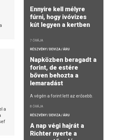
Ennyire kell mélyre
fúrni, hogy ivóvizes
kút legyen a kertben
a
7 ÓRÁJA
RÉSZVÉNY / DEVIZA / ÁRU
Napközben beragadt a
forint, de estére
bőven behozta a
lemaradást
A végén a forint lett az erősebb.
n
8 ÓRÁJA
l a
a
RÉSZVÉNY / DEVIZA / ÁRU
sef
A nap végi hajrát a
Richter nyerte a