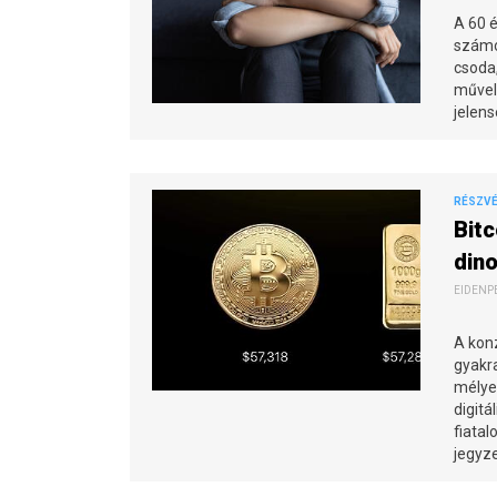
A 60 é
számo
csoda,
művele
jelens
RÉSZVÉN
Bitc
din
EIDENPE
A kon
gyakr
mélye
digitá
fiata
jegyze