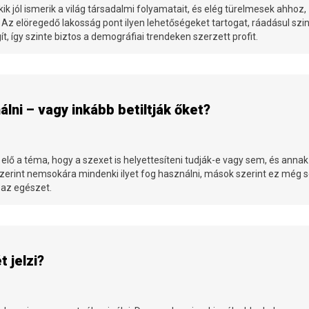
ik jól ismerik a világ társadalmi folyamatait, és elég türelmesek ahhoz,
 Az elöregedő lakosság pont ilyen lehetőségeket tartogat, ráadásul szi
 így szinte biztos a demográfiai trendeken szerzett profit.
lni – vagy inkább betiltják őket?
 elő a téma, hogy a szexet is helyettesíteni tudják-e vagy sem, és annak
szerint nemsokára mindenki ilyet fog használni, mások szerint ez még 
 az egészet.
t jelzi?