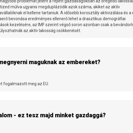
 nagyobb problémát jelent a fejlett gazdaságokban az öregedő lakossá
vtized múlva ugyanis megduplázódik azok száma, akiket az aktív
állalóknak el kellene tartaniuk. A idősebb korosztály aktivizálása és a 
erő bevonása eredményes ellenerő lehet a drasztikus demográfiai
zások kezelésére, az IMF szerint végső soron azonban csak a bevándorl
úlyozhatnák az aktív lakosság csökkenését.
k megnyerni maguknak az embereket?
et fogalmazott meg az EU.
dalom - ez tesz majd minket gazdaggá?