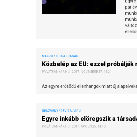
Egyre
pár é
munkav
munka
válto
ellens
MAKRO / KÜLGAZDASÁG
Közbelép az EU: ezzel próbáljá
PRIVÁTBANKÁR.HU | 2017. NOVEMBER 17. 15:24
Az egyre erősödő ellenhangok miatt új alapelvek
RÉSZVÉNY / DEVIZA / ÁRU
Egyre inkább elöregszik a társa
PRIVÁTBANKÁR.HU | 2017. ÁPRILIS 25. 14:40