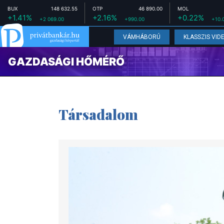
BUX
148 632.55
OTP
46 890.00
MOL
+1.41%
+2.16%
+0.22%
+2 069.00
+990.00
+10.
VÁMHÁBORÚ
KLASSZIS VID
GAZDASÁGI HŐMÉRŐ
Társadalom