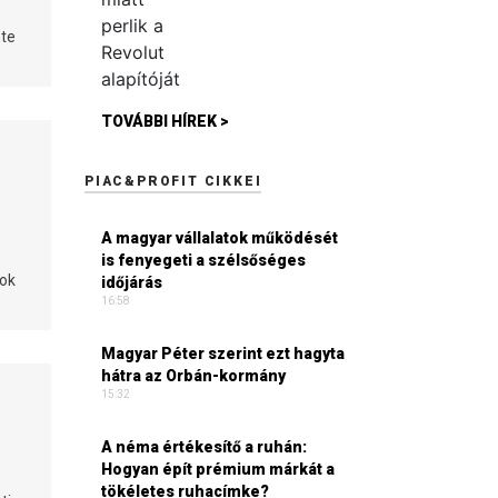
nte
TOVÁBBI HÍREK >
PIAC&PROFIT CIKKEI
A magyar vállalatok működését
is fenyegeti a szélsőséges
sok
időjárás
16:58
Magyar Péter szerint ezt hagyta
hátra az Orbán-kormány
15:32
A néma értékesítő a ruhán:
Hogyan épít prémium márkát a
tökéletes ruhacímke?