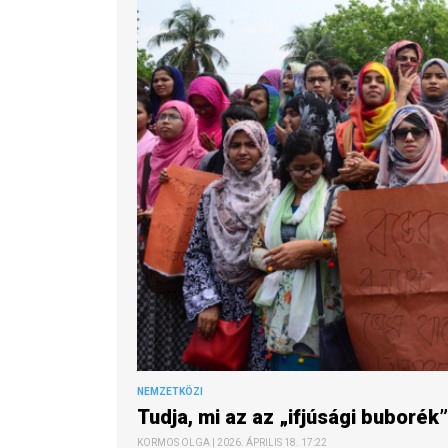
NEMZETKÖZI
Tudja, mi az az „ifjúsági buborék
KORMOS OLGA | 2026. ÁPRILIS 18. 17:22