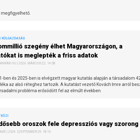
s megfigyelhető.
/ KÜLGAZDASÁG
ommillió szegény élhet Magyarországon, a
tókat is meglepték a friss adatok
ANKÁR.HU | 2026. MÁRCIUS 22. 14:08
1-ben és 2025-ben is elvégzett magyar kutatás alapján a társadalom 4
éka az alsó réteghez tartozik. A kutatást vezető Kovách Imre arról besz
rsadalmi probléma erősödött fel az elmúlt években.
TKÖZI
idősebb oroszok fele depressziós vagy szorong
NKE | 2024. SZEPTEMBER 29. 18:15