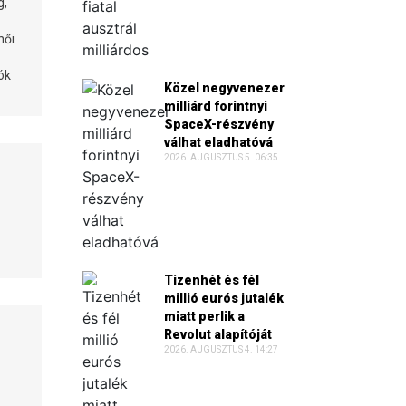
g,
női
ók
Közel negyvenezer
milliárd forintnyi
SpaceX-részvény
válhat eladhatóvá
2026. AUGUSZTUS 5. 06:35
Tizenhét és fél
millió eurós jutalék
miatt perlik a
Revolut alapítóját
2026. AUGUSZTUS 4. 14:27