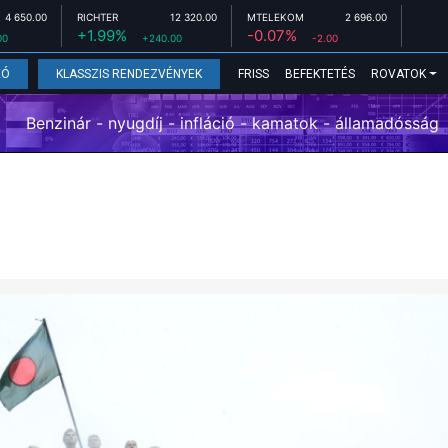
4 650.00
RICHTER
12 320.00
MTELEKOM
2 696.00
+1.99%
-0.07%
00
+240.00
-2.00
FRISS
BEFEKTETÉS
ROVATOK
EÓ
KLASSZIS RENDEZVÉNYEK
Benzinár - nyugdíj - infláció - kamatok - államadósság