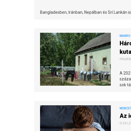
Bangladesben, Iránban, Nepálban és Srí Lankán i
MAKRO 
Hár
kuta
PRIVÁTB
A 202
százal
sok tá
NEMZE
Az 
ELEK LE