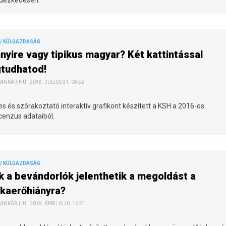
/ KÜLGAZDASÁG
yire vagy tipikus magyar? Két kattintással
tudhatod!
ANKÁR.HU | 2018. JÚLIUS 31. 08:52
s és szórakoztató interaktív grafikont készített a KSH a 2016-os
cenzus adataiból.
/ KÜLGAZDASÁG
 a bevándorlók jelenthetik a megoldást a
kaerőhiányra?
ANKÁR.HU | 2018. ÁPRILIS 10. 16:31