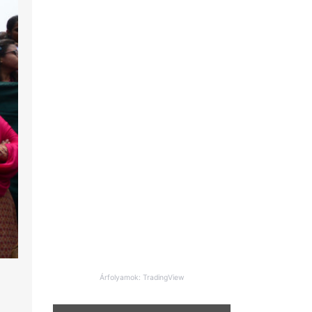
Árfolyamok: TradingView