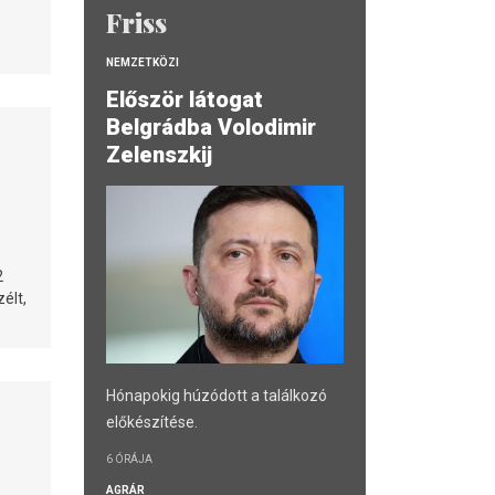
Friss
NEMZETKÖZI
Először látogat
Belgrádba Volodimir
Zelenszkij
2
élt,
Hónapokig húzódott a találkozó
előkészítése.
6 ÓRÁJA
AGRÁR