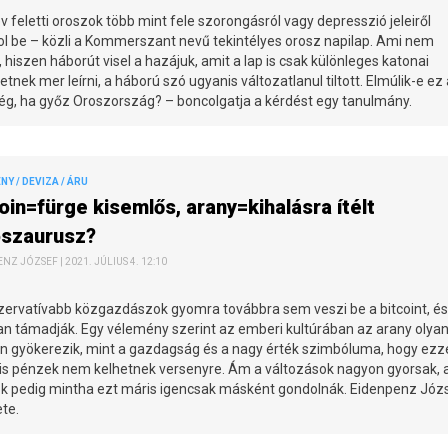
v feletti oroszok több mint fele szorongásról vagy depresszió jeleiről
l be – közli a Kommerszant nevű tekintélyes orosz napilap. Ami nem
 hiszen háborút visel a hazájuk, amit a lap is csak különleges katonai
tnek mer leírni, a háború szó ugyanis változatlanul tiltott. Elmúlik-e ez 
ég, ha győz Oroszország? – boncolgatja a kérdést egy tanulmány.
Y / DEVIZA / ÁRU
oin=fürge kisemlős, arany=kihalásra ítélt
oszaurusz?
NZ JÓZSEF | 2021. JÚLIUS 4. 12:10
zervatívabb közgazdászok gyomra továbbra sem veszi be a bitcoint, és
an támadják. Egy vélemény szerint az emberi kultúrában az arany olya
n gyökerezik, mint a gazdagság és a nagy érték szimbóluma, hogy ezze
lis pénzek nem kelhetnek versenyre. Ám a változások nagyon gyorsak, 
lok pedig mintha ezt máris igencsak másként gondolnák. Eidenpenz Józ
te.