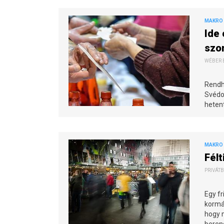
MAKRO 
Ide 
szo
WÉBER B
Rendh
Svédor
heten
MAKRO 
Félt
PRIVÁTB
Egy fr
kormá
hogy m
beren