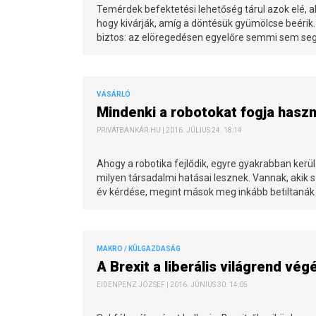
Temérdek befektetési lehetőség tárul azok elé, ak
hogy kivárják, amíg a döntésük gyümölcse beérik.
biztos: az elöregedésen egyelőre semmi sem segít,
VÁSÁRLÓ
Mindenki a robotokat fogja haszná
PRIVÁTBANKÁR.HU | 2016. JÚLIUS 24. 18:14
Ahogy a robotika fejlődik, egyre gyakrabban kerül
milyen társadalmi hatásai lesznek. Vannak, akik 
év kérdése, megint mások meg inkább betiltanák
MAKRO / KÜLGAZDASÁG
A Brexit a liberális világrend végé
EIDENPENZ JÓZSEF | 2016. JÚNIUS 30. 14:05