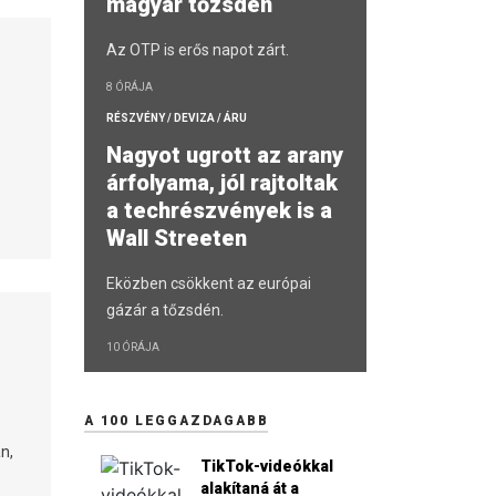
magyar tőzsdén
Az OTP is erős napot zárt.
8 ÓRÁJA
RÉSZVÉNY / DEVIZA / ÁRU
Nagyot ugrott az arany
árfolyama, jól rajtoltak
a techrészvények is a
Wall Streeten
Eközben csökkent az európai
gázár a tőzsdén.
10 ÓRÁJA
A 100 LEGGAZDAGABB
n,
TikTok-videókkal
alakítaná át a