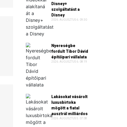
Disney+
szolgáltatást a
Disney
2026. AUGUSZTUS 6. 09:30
Nyereségbe
fordult Tibor Dávid
építőipari vállalata
2026. AUGUSZTUS 6. 08:19
Lakásokat vásárolt
luxusbirtoka
mögött a fiatal
ausztrál milliárdos
2026. AUGUSZTUS 5. 07:08