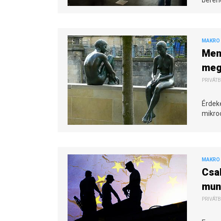
MAKRO 
Menn
meg
PRIVÁTB
Érdeke
mikro
MAKRO 
Csak
mun
PRIVÁTB