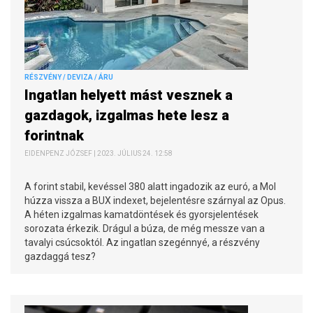
RÉSZVÉNY / DEVIZA / ÁRU
Ingatlan helyett mást vesznek a
gazdagok, izgalmas hete lesz a
forintnak
EIDENPENZ JÓZSEF | 2023. JÚLIUS 24. 12:58
A forint stabil, kevéssel 380 alatt ingadozik az euró, a Mol
húzza vissza a BUX indexet, bejelentésre szárnyal az Opus.
A héten izgalmas kamatdöntések és gyorsjelentések
sorozata érkezik. Drágul a búza, de még messze van a
tavalyi csúcsoktól. Az ingatlan szegénnyé, a részvény
gazdaggá tesz?