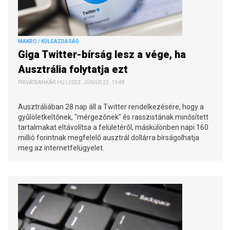
MAKRO / KÜLGAZDASÁG
Giga Twitter-bírság lesz a vége, ha
Ausztrália folytatja ezt
PRIVÁTBANKÁR.HU | 2023. JÚNIUS 22. 13:48
Ausztráliában 28 nap áll a Twitter rendelkezésére, hogy a
gyűlöletkeltőnek, "mérgezőnek" és rasszistának minősített
tartalmakat eltávolítsa a felületéről, máskülönben napi 160
millió forintnak megfelelő ausztrál dollárra bírságolhatja
meg az internetfelügyelet.