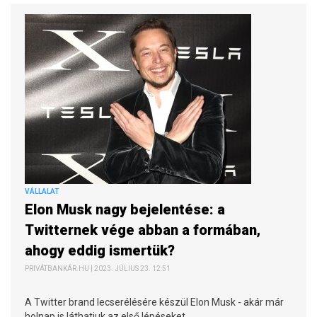
VÁLLALAT
Elon Musk nagy bejelentése: a
Twitternek vége abban a formában,
ahogy eddig ismertük?
PRIVÁTBANKÁR.HU | 2023. JÚLIUS 23. 12:51
A Twitter brand lecserélésére készül Elon Musk - akár már
holnap is láthatjuk az első lépéseket