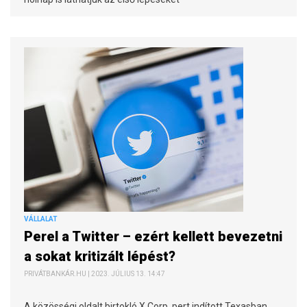
VÁLLALAT
Perel a Twitter – ezért kellett bevezetni
a sokat kritizált lépést?
PRIVÁTBANKÁR.HU | 2023. JÚLIUS 13. 14:47
A közösségi oldalt birtokló X Corp. pert indított Texasban.