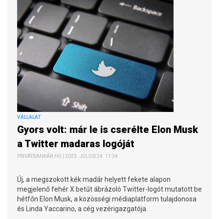
VÁLLALAT
Gyors volt: már le is cserélte Elon Musk
a Twitter madaras logóját
PRIVÁTBANKÁR.HU | 2023. JÚLIUS 24. 11:34
Új, a megszokott kék madár helyett fekete alapon
megjelenő fehér X betűt ábrázoló Twitter-logót mutatott be
hétfőn Elon Musk, a közösségi médiaplatform tulajdonosa
és Linda Yaccarino, a cég vezérigazgatója.