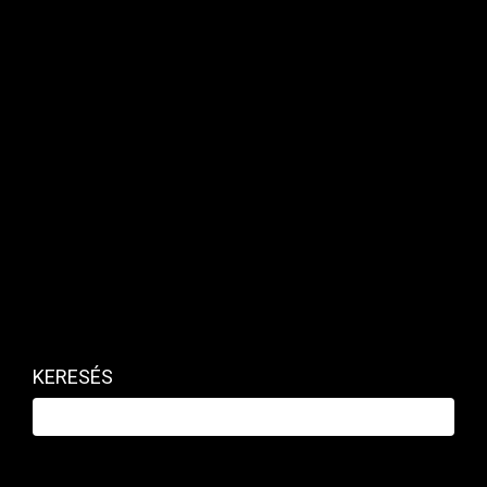
VÁLLALAT
Az EU leállítja Elon Musk X platformja
elleni vizsgáltát
PRIVÁTBANKÁR.HU | 2025. JÚLIUS 17. 11:52
KERESÉS
Eközben folynak a tárgyalások az Egyesült államokkal
Donald Trump büntetővámjairól.