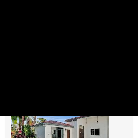
MAKRO / KÜLGAZDASÁG
Bíróság elé citálják Elon Muskot
PRIVÁTBANKÁR.HU | 2023. AUGUSZTUS 3. 09:29
A francia hírügynökség beperelte az X-et, mert a cég nem
akar fizetni a hírekért.