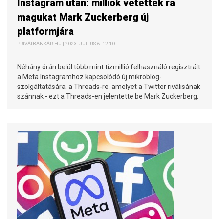
Instagram után: milliók vetették rá
magukat Mark Zuckerberg új
platformjára
PRIVÁTBANKÁR.HU | 2023. JÚLIUS 6. 12:10
Néhány órán belül több mint tízmillió felhasználó regisztrált
a Meta Instagramhoz kapcsolódó új mikroblog-
szolgáltatására, a Threads-re, amelyet a Twitter riválisának
szánnak - ezt a Threads-en jelentette be Mark Zuckerberg.