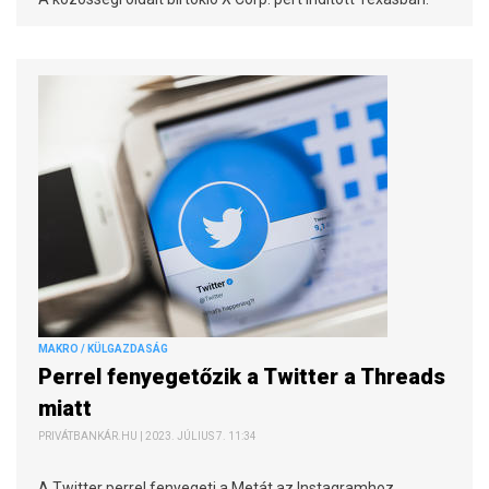
MAKRO / KÜLGAZDASÁG
Perrel fenyegetőzik a Twitter a Threads
miatt
PRIVÁTBANKÁR.HU | 2023. JÚLIUS 7. 11:34
A Twitter perrel fenyegeti a Metát az Instagramhoz