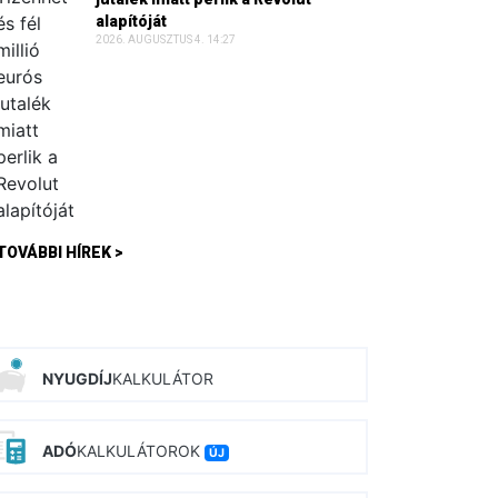
alapítóját
2026. AUGUSZTUS 4. 14:27
TOVÁBBI HÍREK >
NYUGDÍJ
KALKULÁTOR
ADÓ
KALKULÁTOROK
ÚJ