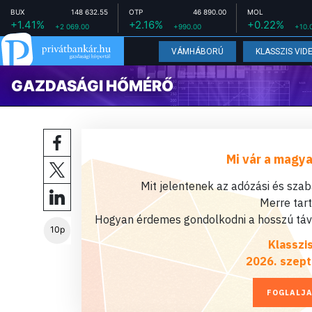
BUX
148 632.55
OTP
46 890.00
MOL
+1.41%
+2.16%
+0.22%
+2 069.00
+990.00
+10.
VÁMHÁBORÚ
KLASSZIS VID
GAZDASÁGI HŐMÉRŐ
Mi vár a magya
Mit jelentenek az adózási és sza
Merre tar
Hogyan érdemes gondolkodni a hosszú távú
10p
Klasszi
2026. szept
FOGLALJA