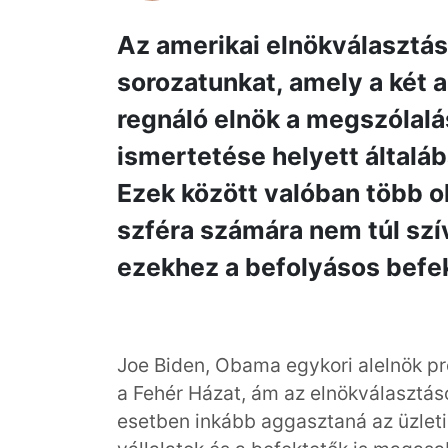
Az amerikai elnökválasztás 
sorozatunkat, amely a két 
regnáló elnök a megszólalá
ismertetése helyett általába
Ezek között valóban több ol
szféra számára nem túl szív
ezekhez a befolyásos befe
Joe Biden, Obama egykori alelnök p
a Fehér Házat, ám az elnökválasztás
esetben inkább aggasztaná az üzleti 