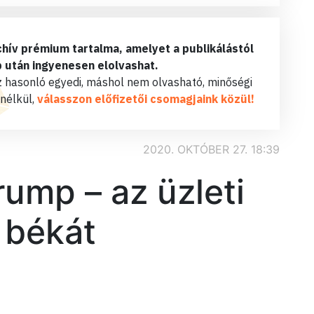
rchív prémium tartalma, amelyet a publikálástól
 után ingyenesen elolvashat.
 hasonló egyedi, máshol nem olvasható, minőségi
 nélkül,
válasszon előfizetői csomagjaink közül!
2020. OKTÓBER 27. 18:39
rump – az üzleti
a békát