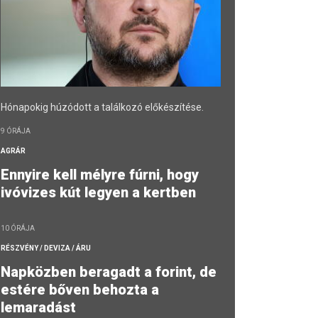
Hónapokig húzódott a találkozó előkészítése.
9 ÓRÁJA
AGRÁR
Ennyire kell mélyre fúrni, hogy
ivóvizes kút legyen a kertben
10 ÓRÁJA
RÉSZVÉNY / DEVIZA / ÁRU
Napközben beragadt a forint, de
estére bőven behozta a
lemaradást