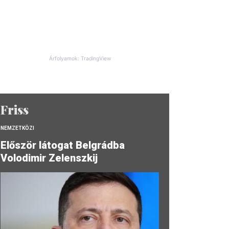
Árfolyamok: TradingView
Friss
NEMZETKÖZI
Először látogat Belgrádba
Volodimir Zelenszkij