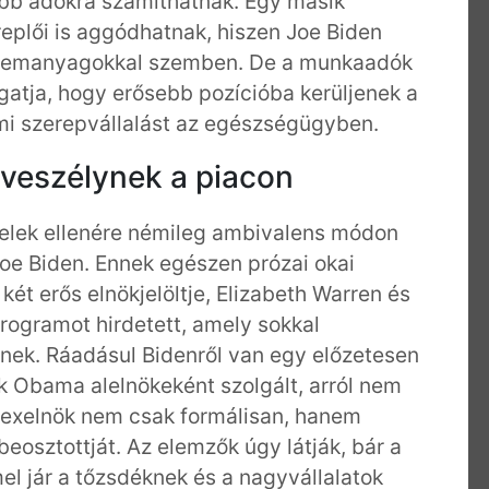
abb adókra számíthatnak. Egy másik
ereplői is aggódhatnak, hiszen Joe Biden
s üzemanyagokkal szemben. De a munkaadók
atja, hogy erősebb pozícióba kerüljenek a
mi szerepvállalást az egészségügyben.
 veszélynek a piacon
őjelek ellenére némileg ambivalens módon
Joe Biden. Ennek egészen prózai okai
ét erős elnökjelöltje, Elizabeth Warren és
rogramot hirdetett, amely sokkal
knek. Ráadásul Bidenről van egy előzetesen
ck Obama alelnökeként szolgált, arról nem
tő exelnök nem csak formálisan, hanem
eosztottját. Az elemzők úgy látják, bár a
el jár a tőzsdéknek és a nagyvállalatok