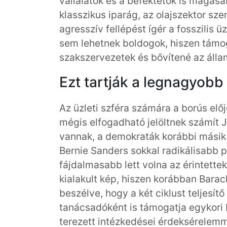
vállalatok és a befektetők is magas
klasszikus iparág, az olajszektor sz
agresszív fellépést ígér a fosszili
sem lehetnek boldogok, hiszen támog
szakszervezetek és bővítené az álla
Ezt tartják a legnagyobb
Az üzleti szféra számára a borús el
mégis elfogadható jelöltnek számít 
vannak, a demokraták korábbi másik k
Bernie Sanders sokkal radikálisabb p
fájdalmasabb lett volna az érintette
kialakult kép, hiszen korábban Bara
beszélve, hogy a két ciklust teljesí
tanácsadóként is támogatja egykori b
terezett intézkedései érdeksérelemm