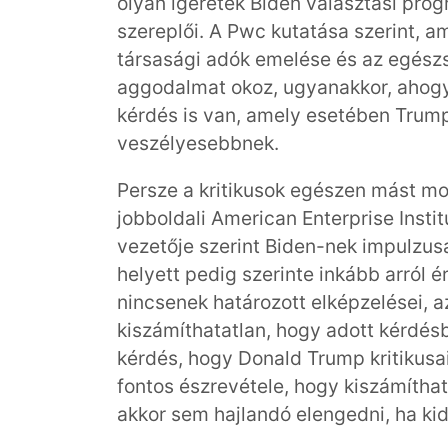
olyan ígéretek Biden választási prog
szereplői. A Pwc kutatása szerint, a
társasági adók emelése és az egész
aggodalmat okoz, ugyanakkor, ahogy a
kérdés is van, amely esetében Trump
veszélyesebbnek.
Persze a kritikusok egészen mást mo
jobboldali American Enterprise Insti
vezetője szerint Biden-nek impulzus
helyett pedig szerinte inkább arról 
nincsenek határozott elképzelései, a
kiszámíthatatlan, hogy adott kérdés
kérdés, hogy Donald Trump kritikusa
fontos észrevétele, hogy kiszámíthat
akkor sem hajlandó elengedni, ha kid