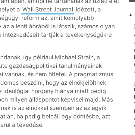
ramjában, amitől ne tartanának az üzleti élet
melyet a
Wall Street Journal
idézett, a
A 
ségügyi reform az, amit komolyabb
z a lenti ábrából is látszik, számos olyan
 intézkedéseit tartják a tevékenységükre
ndanak, így például Michael Strain, a
tute gazdaságpolitikai tanulmányainak
ai vannak, és nem ötletei. A pragmatizmus
érdemes beszélni, hogy az elnökjelöltnek
z ideológiai horgony hiánya miatt pedig
ben milyen álláspontot képvisel majd. Más
inak is az elnökkel szemben az az egyik
atlan, ha pedig beleáll egy döntésbe, azt
erül a tévedése.