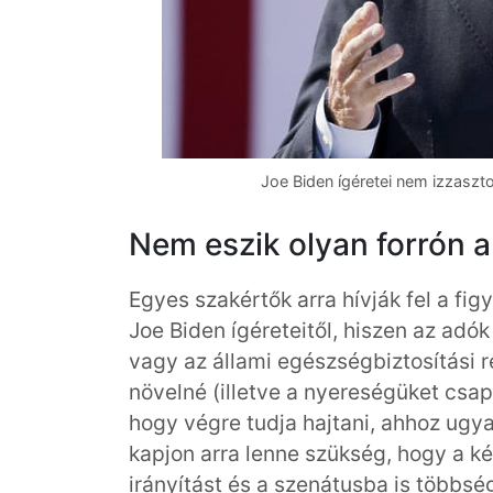
Joe Biden ígéretei nem izzaszt
Nem eszik olyan forrón a
Egyes szakértők arra hívják fel a fi
Joe Biden ígéreteitől, hiszen az adók
vagy az állami egészségbiztosítási r
növelné (illetve a nyereségüket csa
hogy végre tudja hajtani, ahhoz ugy
kapjon arra lenne szükség, hogy a 
irányítást és a szenátusba is többsé