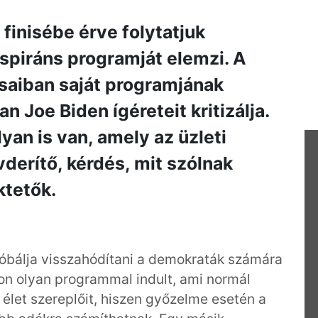
finisébe érve folytatjuk
aspiráns programját elemzi. A
saiban saját programjának
n Joe Biden ígéreteit kritizálja.
yan is van, amely az üzleti
derítő, kérdés, mit szólnak
ktetők.
róbálja visszahódítani a demokraták számára
on olyan programmal indult, ami normál
élet szereplőit, hiszen győzelme esetén a