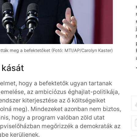
ották meg a befektetőket (Fotó: MTI/AP/Carolyn Kaster)
 kását
gyelmet, hogy a befektetők ugyan tartanak
 emelése, az ambiciózus éghajlat-politikája,
endszer kiterjesztése az ő költségeiket
polná meg). Mindezeket azonban nem biztos,
anis, hogy a program valóban zöld utat
képviselőházban megőrizzék a demokraták az
gbe kerüljenek.