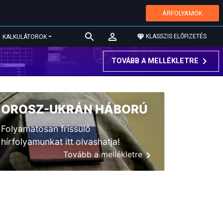
ÁRFOLYAMOK
KLASSZIS ELŐFIZETÉS
KALKULÁTOROK
TOVÁBB A MELLÉKLETRE
OROSZ-UKRÁN HÁBORÚ
Folyamatosan frissülő
hírfolyamunkat itt olvashatja!
Tovább a mellékletre