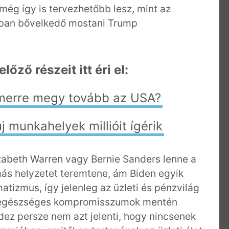
még így is tervezhetőbb lesz, mint az
kban bővelkedő mostani Trump
őző részeit itt éri el:
merre megy tovább az USA?
 munkahelyek millióit ígérik
zabeth Warren vagy Bernie Sanders lenne a
más helyzetet teremtene, ám Biden egyik
atizmus, így jelenleg az üzleti és pénzvilág
n egészséges kompromisszumok mentén
ndez persze nem azt jelenti, hogy nincsenek