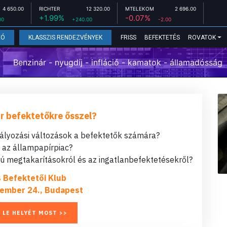
4 650.00
RICHTER
12 320.00
MTELEKOM
2 696.00
+1.99%
-0.07%
00
+240.00
-2.00
FRISS
BEFEKTETÉS
ROVATOK
EÓ
KLASSZIS RENDEZVÉNYEK
Benzinár - nyugdíj - infláció - kamatok - államadósság
r befektetőkre ősszel?
bályozási változások a befektetők számára?
t az állampapírpiac?
 megtakarításokról és az ingatlanbefektetésekről?
s Befektetői Klub
ember 24., Budapest
 LE HELYÉT MOST >>