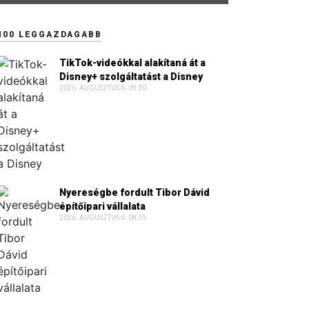
100 LEGGAZDAGABB
TikTok-videókkal alakítaná át a
Disney+ szolgáltatást a Disney
2026. AUGUSZTUS 6. 09:30
Nyereségbe fordult Tibor Dávid
építőipari vállalata
2026. AUGUSZTUS 6. 08:19