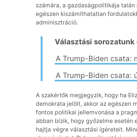
számára, a gazdaságpolitikája talán 
egészen kiszámíthatatlan fordulato
adminisztráció.
Választási sorozatunk el
A Trump-Biden csata: 
A Trump-Biden csata: új
A szakértők megjegyzik, hogy ha Eli
demokrata jelölt, akkor az egészen 
fontos politikai jellemvonása a pragm
abban bízik, hogy győzelme eseté
hajtja végre választási ígéreteit. Mi