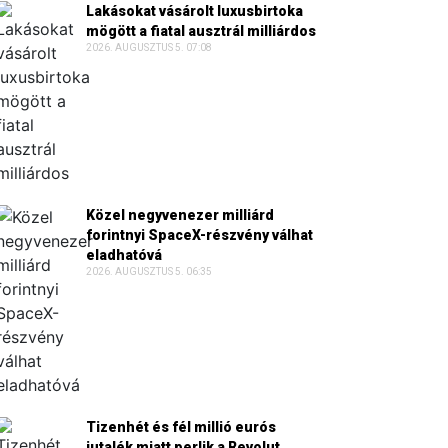
Lakásokat vásárolt luxusbirtoka
mögött a fiatal ausztrál milliárdos
2026. AUGUSZTUS 5. 07:08
Közel negyvenezer milliárd
forintnyi SpaceX-részvény válhat
eladhatóvá
2026. AUGUSZTUS 5. 06:35
Tizenhét és fél millió eurós
jutalék miatt perlik a Revolut