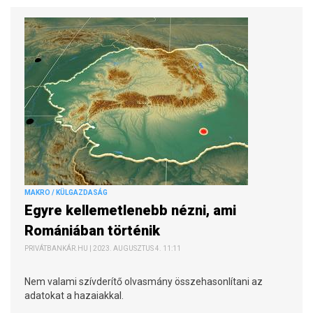
MAKRO / KÜLGAZDASÁG
Egyre kellemetlenebb nézni, ami
Romániában történik
PRIVÁTBANKÁR.HU | 2023. AUGUSZTUS 4. 11:11
Nem valami szívderítő olvasmány összehasonlítani az
adatokat a hazaiakkal.