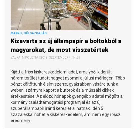
MAKRO / KÜLGAZDASÁG
Kizavarta az új állampapír a boltokból a
magyarokat, de most visszatértek
VALKAI NIKOLETTA | 2019. SZEPTEMBER 4. 14:55
Kijött a friss kiskereskedelemi adat, amelyből kiderült:
három terület tudott nagyot nyomni a júliusi mérlegen. Több
pénzt költöttünk élelmiszerre, gyakrabban vásároltunk a
weben, szárnyra kapott a bútorok és a műszaki cikkek
értékesítése. Az előző hónapok gyengébb adatai mögött a
kormány családtámogatási programjai és az új
szuperállampapír iránti kereslet állhatnak. Idén 5
százalékkal nőhet a kiskereskedelem, ami nem egy rossz
eredmény.