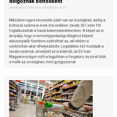
dolgoznak boltosként
VALKAI NIKOLETTA | 2019. OKTÓBER 30. 06:10
Miközben egyre kevesebb üzlet van az országban, addig a
boltosok száma is évek óta csökken: tavaly 361 ezer főt
foglalkozattak a hazai kiskereskedelemben. A képet az is
árnyalja, hogy a nemzetgazdasági átlaghoz képest
alacsonyabb fizetésre számíthat az, aki ebben a
szektorban akar elhelyezkedni. Legalábbis ezt mutatják a
tavalyi számok, amelyből az is kiderült, az EU-ban
Magyarországon nőtt a legjobban a forgalom, és jóval több
a trafik az országban, mint gyógyszertár.