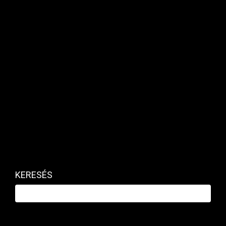
forgalom a vártnál kisebb mértékben bővült.
MAKRO / KÜLGAZDASÁG
KERESÉS
Valami megmozdult a
kiskereskedelemben?
PRIVÁTBANKÁR.HU | 2026. FEBRUÁR 5. 08:30