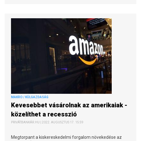
MAKRO / KÜLGAZDASÁG
Kevesebbet vásárolnak az amerikaiak -
közelíthet a recesszió
PRIVÁTBANKÁR.HU | 2022. AUGUSZTUS 17. 15:59
Megtorpant a kiskereskedelmi forgalom növekedése az