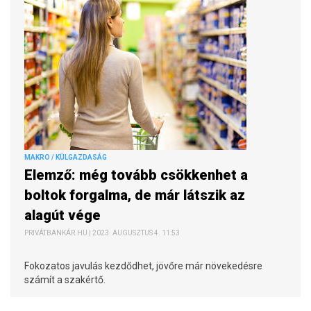
MAKRO / KÜLGAZDASÁG
Elemző: még tovább csökkenhet a
boltok forgalma, de már látszik az
alagút vége
PRIVÁTBANKÁR.HU | 2023. AUGUSZTUS 4. 11:53
Fokozatos javulás kezdődhet, jövőre már növekedésre
számít a szakértő.