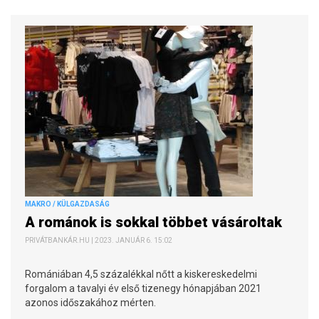
MAKRO / KÜLGAZDASÁG
A románok is sokkal többet vásároltak
PRIVÁTBANKÁR.HU | 2023. JANUÁR 6. 15:02
Romániában 4,5 százalékkal nőtt a kiskereskedelmi
forgalom a tavalyi év első tizenegy hónapjában 2021
azonos időszakához mérten.