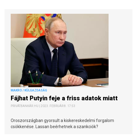
MAKRO / KÜLGAZDASÁG
Fájhat Putyin feje a friss adatok miatt
PRIVÁTBANKÁR.HU | 2023. FEBRUÁR 8. 17:53
Oroszországban gyorsult a kiskereskedelmi forgalom
csökkenése. Lassan beérhetnek a szankciók?