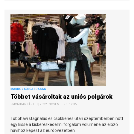
MAKRO / KÜLGAZDASÁG
Többet vásároltak az uniós polgárok
PRIVÁTBANKÁR.HU | 2022. NOVEMBER 8. 12:35
Többhavi stagnálás és csökkenés után szeptemberben nőtt
egy kissé a kiskereskedelmi forgalom volumene az előző
havihoz képest az euróövezetben.