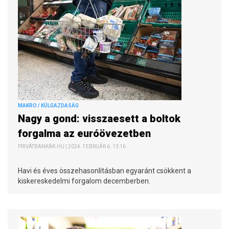
MAKRO / KÜLGAZDASÁG
Nagy a gond: visszaesett a boltok
forgalma az euróövezetben
PRIVÁTBANKÁR.HU | 2024. FEBRUÁR 6. 13:16
Havi és éves összehasonlításban egyaránt csökkent a
kiskereskedelmi forgalom decemberben.