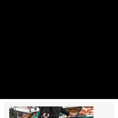
MAKRO / KÜLGAZDASÁG
Jó sokat költöttünk júniusban az
élelmiszerboltokban
PRIVÁTBANKÁR.HU | 2024. AUGUSZTUS 6. 08:31
Tavalyhoz képest bővült, májushoz képest kicsit csökkent a
kiskereskedelmi forgalom - itt vannak a KSH legfrissebb
adatai.