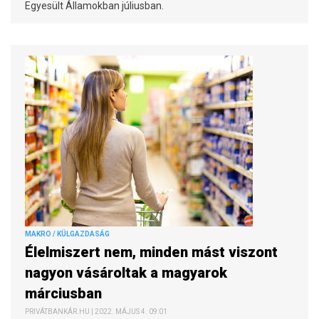
Egyesült Államokban júliusban.
MAKRO / KÜLGAZDASÁG
Élelmiszert nem, minden mást viszont
nagyon vásároltak a magyarok
márciusban
PRIVÁTBANKÁR.HU | 2022. MÁJUS 4. 09:01