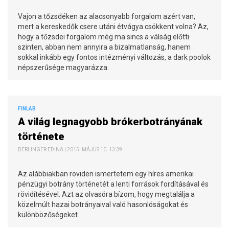
Vajon a tőzsdéken az alacsonyabb forgalom azért van,
mert a kereskedők csere utáni étvágya csökkent volna? Az,
hogy a tőzsdei forgalom még ma sincs a válság előtti
szinten, abban nem annyira a bizalmatlanság, hanem
sokkal inkább egy fontos intézményi változás, a dark poolok
népszerűsége magyarázza.
FINLAB
A világ legnagyobb brókerbotrányának
története
BERLINGER EDINA | 2015. MÁJUS 10. 13:39
Az alábbiakban röviden ismertetem egy híres amerikai
pénzügyi botrány történetét a lenti források fordításával és
rövidítésével. Azt az olvasóra bízom, hogy megtalálja a
közelmúlt hazai botrányaival való hasonlóságokat és
különbözőségeket.