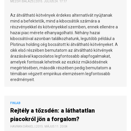
MEZŐFI BALÁZS | 2015. JÚLIUS 24. 17:17
Az átváltható kötvények érdekes alternatívát nyújtanak
mind a befektetők, mind a kibocsátók számára a
részvényekkel és kötvényekkel szemben, ennek ellenére a
hazai piac mérete elhanyagolható. Néhány hazai
kibocsátóval azonban találkozhatunk, legutóbb például a
Plotinus holding cég bocsátott ki átváltható kötvényeket. A
cikk első részében bemutatom az átváltható kötvények
árazásával kapcsolatos legfontosabb alapfogalmakat,
amelyek fontosak lehetnek az eszköz működésének
megértésében, második részében pedig bemutatom a
témában végzett empirikus elemzésem legfontosabb
eredményeit.
FINLAB
Rejtély a tőzsdén: a láthatatlan
piacokról jön a forgalom?
HAVRAN DÁNIEL | 2015. MÁJUS 11. 20:04