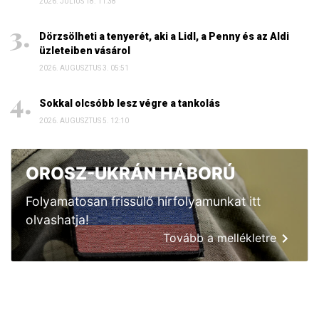
2026. JÚLIUS 18. 11:38
Dörzsölheti a tenyerét, aki a Lidl, a Penny és az Aldi
üzleteiben vásárol
2026. AUGUSZTUS 3. 05:51
Sokkal olcsóbb lesz végre a tankolás
2026. AUGUSZTUS 5. 12:10
OROSZ-UKRÁN HÁBORÚ
Folyamatosan frissülő hírfolyamunkat itt
olvashatja!
Tovább a mellékletre