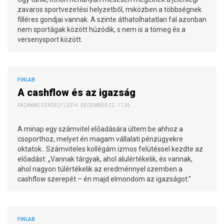
zavaros sportvezetési helyzetből, miközben a többségnek
filléres gondjai vannak. A szinte áthatolhatatlan fal azonban
nem sportágak között húzódik, s nem is a tömeg és a
versenysport között.
FINLAB
A cashflow és az igazság
FAZAKAS GERGELY | 2014. DECEMBER 22. 11:36
A minap egy számvitel előadására ültem be ahhoz a
csoporthoz, melyet én magam vállalati pénzügyekre
oktatok.. Számviteles kollégám izmos felütéssel kezdte az
előadást: „Vannak tárgyak, ahol alulértékelik, és vannak,
ahol nagyon túlértékelik az eredménnyel szemben a
cashflow szerepét – én majd elmondom az igazságot.”
FINLAB