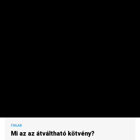
Véget ért a benzinpánik, visszaesett a kiskereskedelem
Vakarhatja a fejét a júniusi ipari adat láttán Kapitány
István
Magyar Péter keményen nekiment az Orbán-
kormánynak
Meglátszik Lázár János fizetésén, hogy alig járt be az
Országházba
Már Budapesten kívül keresik a 100 millió feletti
ingatlanokat
Fordulat a lipcsei drónügyben
Roham indult a klímákért, napelemekért és
aggregátorokért
FINLAB
Mi az az átváltható kötvény?