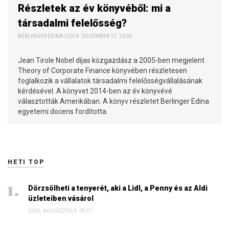
Részletek az év könyvéből: mi a
társadalmi felelősség?
BERLINGER EDINA | 2014. DECEMBER 17. 20:03
Jean Tirole Nobel díjas közgazdász a 2005-ben megjelent
Theory of Corporate Finance könyvében részletesen
foglalkozik a vállalatok társadalmi felelősségvállalásának
kérdésével. A könyvet 2014-ben az év könyvévé
választották Amerikában. A könyv részletet Berlinger Edina
egyetemi docens fordította.
HETI TOP
Dörzsölheti a tenyerét, aki a Lidl, a Penny és az Aldi
üzleteiben vásárol
2026. AUGUSZTUS 3. 05:51