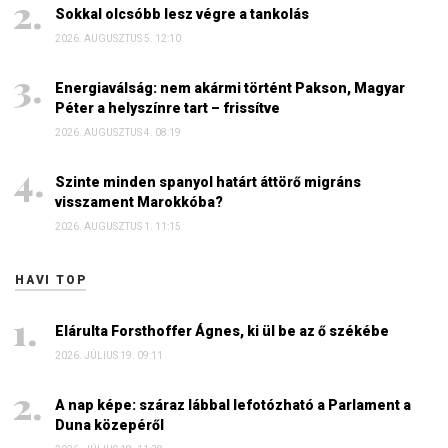
Sokkal olcsóbb lesz végre a tankolás
2026. AUGUSZTUS 5. 12:10
Energiaválság: nem akármi történt Pakson, Magyar
Péter a helyszínre tart – frissítve
2026. AUGUSZTUS 4. 08:19
Szinte minden spanyol határt áttörő migráns
visszament Marokkóba?
2026. AUGUSZTUS 1. 11:15
HAVI TOP
Elárulta Forsthoffer Ágnes, ki ül be az ő székébe
2026. JÚLIUS 19. 09:11
A nap képe: száraz lábbal lefotózható a Parlament a
Duna közepéről