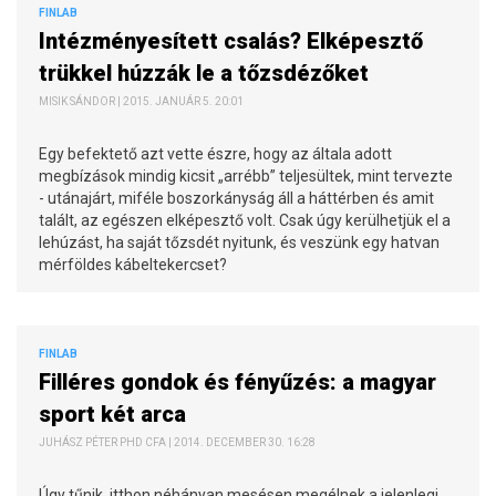
FINLAB
Intézményesített csalás? Elképesztő
trükkel húzzák le a tőzsdézőket
MISIK SÁNDOR | 2015. JANUÁR 5. 20:01
Egy befektető azt vette észre, hogy az általa adott
megbízások mindig kicsit „arrébb” teljesültek, mint tervezte
- utánajárt, miféle boszorkányság áll a háttérben és amit
talált, az egészen elképesztő volt. Csak úgy kerülhetjük el a
lehúzást, ha saját tőzsdét nyitunk, és veszünk egy hatvan
mérföldes kábeltekercset?
FINLAB
Filléres gondok és fényűzés: a magyar
sport két arca
JUHÁSZ PÉTER PHD CFA | 2014. DECEMBER 30. 16:28
Úgy tűnik, itthon néhányan mesésen megélnek a jelenlegi