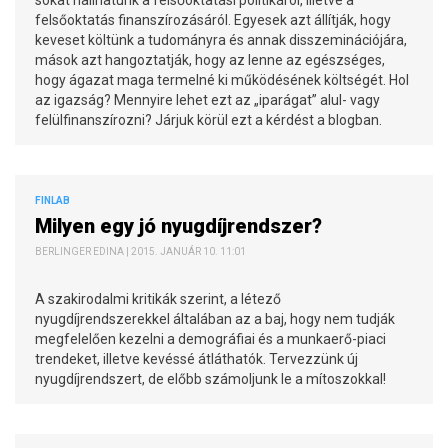
felsőoktatás finanszírozásáról. Egyesek azt állítják, hogy
keveset költünk a tudományra és annak disszeminációjára,
mások azt hangoztatják, hogy az lenne az egészséges,
hogy ágazat maga termelné ki működésének költségét. Hol
az igazság? Mennyire lehet ezt az „iparágat” alul- vagy
felülfinanszírozni? Járjuk körül ezt a kérdést a blogban.
FINLAB
Milyen egy jó nyugdíjrendszer?
BERLINGER EDINA | 2015. JANUÁR 10. 11:01
A szakirodalmi kritikák szerint, a létező
nyugdíjrendszerekkel általában az a baj, hogy nem tudják
megfelelően kezelni a demográfiai és a munkaerő-piaci
trendeket, illetve kevéssé átláthatók. Tervezzünk új
nyugdíjrendszert, de előbb számoljunk le a mítoszokkal!