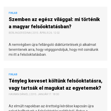
FINLAB
Szemben az egész világgal: mi történik
a magyar felsőoktatásban?
BERLINGER EDINA | 2015. ÁPRILIS 26. 12:02
A nemrégiben újra fellángoló diáktüntetések jó alkalmat
teremtenek arra, hogy végiggondoljuk, hogy mit csinálunk
mi itt a felsőoktatásban.
FINLAB
Tényleg keveset költünk felsőoktatásra,
vagy tartsák el magukat az egyetemek?
HAVRAN DÁNIEL | 2015. JANUÁR 17. 18:00
Az elmúlt napokban az érettségi kérdése kapcsán újra
sokat hallhatunk a felsőoktatási politikáról, illetve a