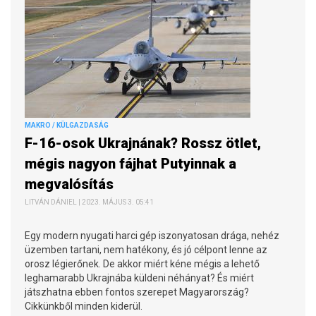
MAKRO / KÜLGAZDASÁG
F-16-osok Ukrajnának? Rossz ötlet,
mégis nagyon fájhat Putyinnak a
megvalósítás
LITVÁN DÁNIEL | 2023. MÁJUS 3. 05:41
Egy modern nyugati harci gép iszonyatosan drága, nehéz
üzemben tartani, nem hatékony, és jó célpont lenne az
orosz légierőnek. De akkor miért kéne mégis a lehető
leghamarabb Ukrajnába küldeni néhányat? És miért
játszhatna ebben fontos szerepet Magyarország?
Cikkünkből minden kiderül.