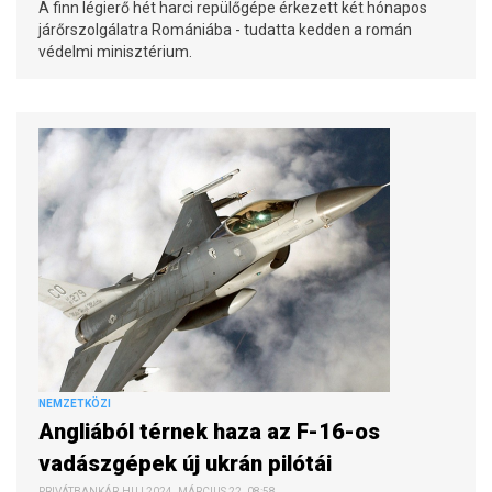
A finn légierő hét harci repülőgépe érkezett két hónapos
járőrszolgálatra Romániába - tudatta kedden a román
védelmi minisztérium.
NEMZETKÖZI
Angliából térnek haza az F-16-os
vadászgépek új ukrán pilótái
PRIVÁTBANKÁR.HU | 2024. MÁRCIUS 22. 08:58