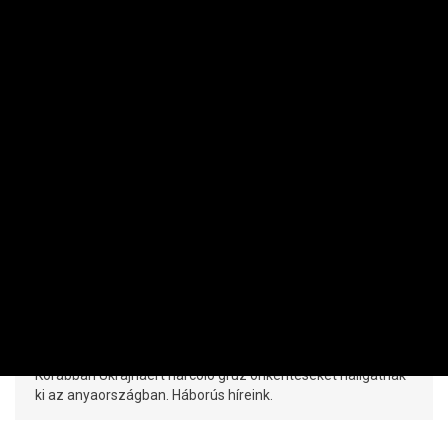
NEMZETKÖZI
Ukrajna nincs kész területe 30
százalékának elvesztésére
PRIVÁTBANKÁR.HU | 2024. JÚLIUS 21. 17:52
Lengyel Míg-29-es gépek jelennek meg majd Ukrajna egén.
Korábban Ukrajnáért harcoló grúz önkénteseket hallgatnak
ki az anyaországban. Háborús híreink.