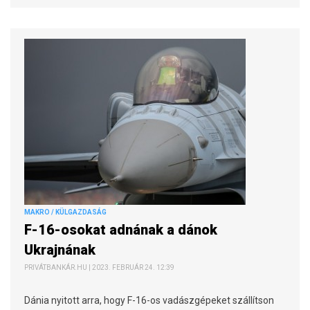
MAKRO / KÜLGAZDASÁG
F-16-osokat adnának a dánok
Ukrajnának
PRIVÁTBANKÁR.HU | 2023. FEBRUÁR 24. 12:39
Dánia nyitott arra, hogy F-16-os vadászgépeket szállítson