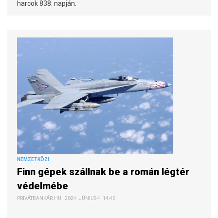
harcok 838. napján.
NEMZETKÖZI
Finn gépek szállnak be a román légtér
védelmébe
PRIVÁTBANKÁR.HU | 2024. JÚNIUS 4. 14:46