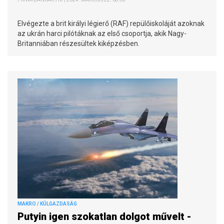
Elvégezte a brit királyi légierő (RAF) repülőiskoláját azoknak
az ukrán harci pilótáknak az első csoportja, akik Nagy-
Britanniában részesültek kiképzésben.
MAKRO / KÜLGAZDASÁG
Putyin igen szokatlan dolgot művelt -