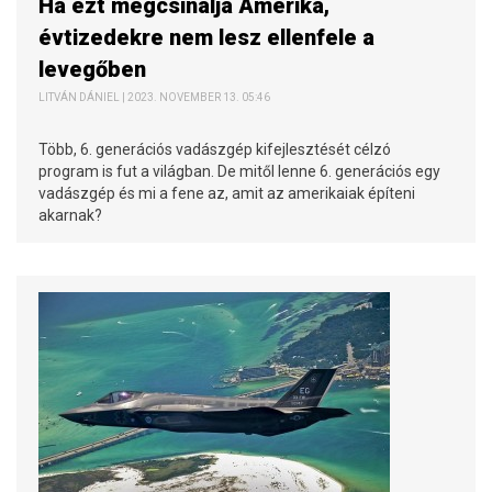
Ha ezt megcsinálja Amerika,
évtizedekre nem lesz ellenfele a
levegőben
LITVÁN DÁNIEL | 2023. NOVEMBER 13. 05:46
Több, 6. generációs vadászgép kifejlesztését célzó
program is fut a világban. De mitől lenne 6. generációs egy
vadászgép és mi a fene az, amit az amerikaiak építeni
akarnak?