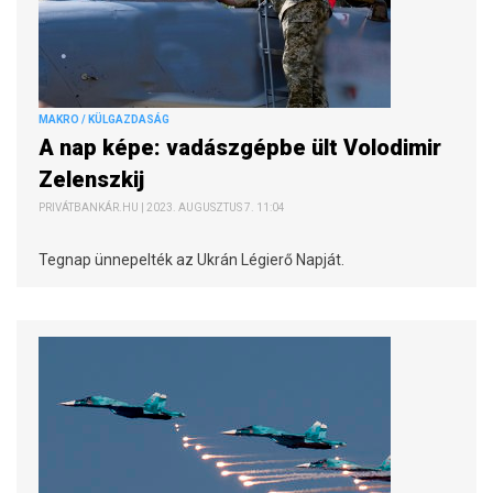
MAKRO / KÜLGAZDASÁG
A nap képe: vadászgépbe ült Volodimir
Zelenszkij
PRIVÁTBANKÁR.HU | 2023. AUGUSZTUS 7. 11:04
Tegnap ünnepelték az Ukrán Légierő Napját.