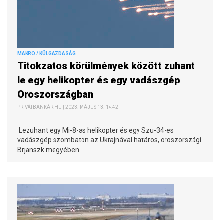
MAKRO / KÜLGAZDASÁG
Titokzatos körülmények között zuhant
le egy helikopter és egy vadászgép
Oroszországban
PRIVÁTBANKÁR.HU | 2023. MÁJUS 13. 14:42
Lezuhant egy Mi-8-as helikopter és egy Szu-34-es
vadászgép szombaton az Ukrajnával határos, oroszországi
Brjanszk megyében.