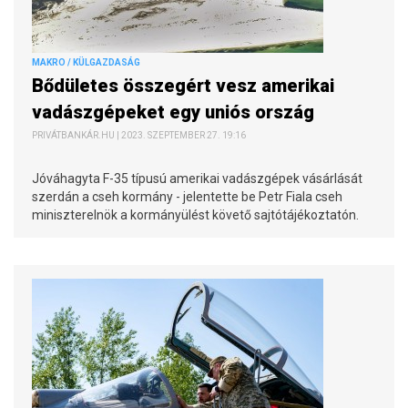
MAKRO / KÜLGAZDASÁG
Bődületes összegért vesz amerikai
vadászgépeket egy uniós ország
PRIVÁTBANKÁR.HU | 2023. SZEPTEMBER 27. 19:16
Jóváhagyta F-35 típusú amerikai vadászgépek vásárlását
szerdán a cseh kormány - jelentette be Petr Fiala cseh
miniszterelnök a kormányülést követő sajtótájékoztatón.