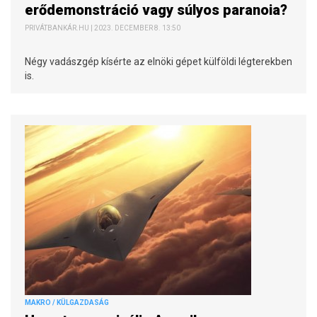
erődemonstráció vagy súlyos paranoia?
PRIVÁTBANKÁR.HU | 2023. DECEMBER 8. 13:50
Négy vadászgép kísérte az elnöki gépet külföldi légterekben
is.
MAKRO / KÜLGAZDASÁG