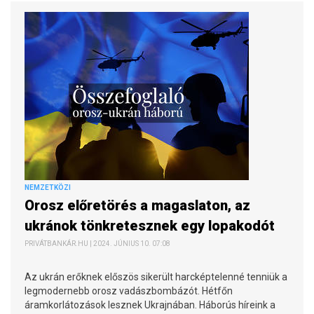
NEMZETKÖZI
Orosz előretörés a magaslaton, az
ukránok tönkretesznek egy lopakodót
PRIVÁTBANKÁR.HU | 2024. JÚNIUS 10. 07:08
Az ukrán erőknek előszös sikerült harcképtelenné tenniük a
legmodernebb orosz vadászbombázót. Hétfőn
áramkorlátozások lesznek Ukrajnában. Háborús híreink a