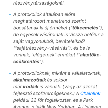
részvénytársaságoknál.
A protokollok általában előre
meghatározott menetrend szerint
bocsátanak ki új érméket (
“tőkeemelés”
),
de egyesek vásárolnak is vissza belőlük a
saját vagyonukból, bevételeikből
(“sajátrészvény-vásárlás”), és be is
vonnak, “elégetnek” érméket (
“alaptőke-
csökkentés”
).
A protokolloknak, miként a vállalatoknak,
alkalmazottaik
és soksor
már
irodáik
is
vannak. (
Vagy az azokat
fejlesztő szoftvercégeknek.) A
Chainlink
például 22 főt foglalkoztat, és a
Park
Ave
nue-n lakik
New York
ban. A Uniswap