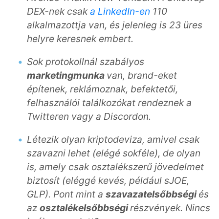
DEX-nek csak
a LinkedIn-en
110
alkalmazottja van, és jelenleg is 23 üres
helyre keresnek embert.
Sok protokollnál szabályos
m
arketingmunka
van, brand-eket
építenek,
reklámoznak, befektetői,
felhasználói találkozókat rendeznek a
Twitteren vagy a Discordon.
Létezik olyan kriptodeviza, amivel csak
szavazni lehet (elégé sokféle), de olyan
is, amely csak osztalékszer
ű
jövedelmet
biztosít (eléggé kevés, például sJOE,
GLP). Pont mint a
szavazatels
ő
bbségi
és
az
osztalékels
ő
bbségi
részvények. Nincs