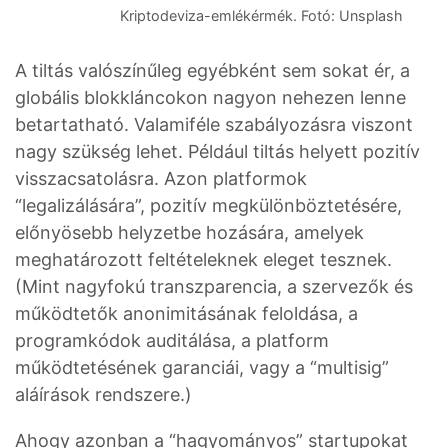
Kriptodeviza-emlékérmék. Fotó: Unsplash
A tiltás valószínűleg egyébként sem sokat ér, a
globális blokkláncokon nagyon nehezen lenne
betartatható. Valamiféle szabályozásra viszont
nagy szükség lehet. Például tiltás helyett pozitív
visszacsatolásra. Azon platformok
“legalizálására”, pozitív megkülönböztetésére,
előnyösebb helyzetbe hozására, amelyek
meghatározott feltételeknek eleget tesznek.
(Mint nagyfokú transzparencia, a szervezők és
működtetők anonimitásának feloldása, a
programkódok auditálása, a platform
működtetésének garanciái, vagy a “multisig”
aláírások rendszere.)
Ahogy azonban a “hagyományos” startupokat