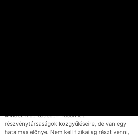
horribilis menedzserfizetésért.
Felhívás a Beefy protokoll egyik fontos szavazására,
a szolgáltatásaik díjstruktúrájának
megváltoztatásáról. Forrás: Beefy, Discord,
Snapshot.org
Mindez kísértetiesen hasonlít a
részvénytársaságok közgyűléseire, de van egy
hatalmas előnye. Nem kell fizikailag részt venni,