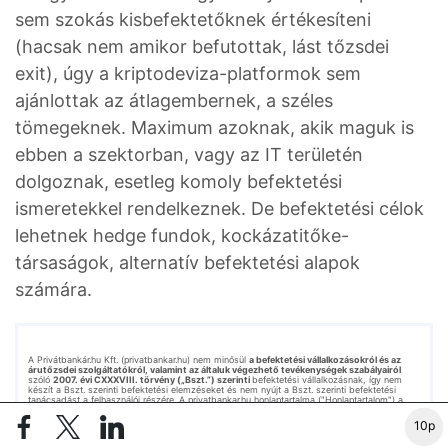
sem szokás kisbefektetőknek értékesíteni
(hacsak nem amikor befutottak, lást tőzsdei
exit), úgy a kriptodeviza-platformok sem
ajánlottak az átlagembernek, a széles
tömegeknek. Maximum azoknak, akik maguk is
ebben a szektorban, vagy az IT területén
dolgoznak, esetleg komoly befektetési
ismeretekkel rendelkeznek. De befektetési célok
lehetnek hedge fundok, kockázatitőke-
társaságok, alternatív befektetési alapok
számára.
A Privátbankár.hu Kft. (privatbankar.hu) nem minősül
a befektetési vállalkozásokról és az
árutőzsdei szolgáltatókról, valamint az általuk végezhető tevékenységek szabályairól
szóló
2007. évi CXXXVIII. törvény („Bszt.”) szerinti
befektetési vállalkozásnak, így nem
készít a Bszt. szerinti befektetési elemzéseket és nem nyújt a Bszt. szerinti befektetési
tanácsadást a felhasználói részére. A privatbankar.hu honlaptartalma ("Honlaptartalom") a
szerzők magánvéleményét tükrözi, amelyek a privatbankar.hu közzététel időpontjában
érvényes álláspontját tükrözik, amelyek a jövőben előzetes bejelentés nélkül
10p
megváltozhatnak. A Honlaptartalom kizárólag tájékoztató jellegű, az érintett szolgáltatások és
termékek főbb jellemzőit tartalmazza a teljesség igénye nélkül és kizárólag a figyelem