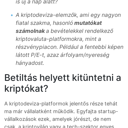
is új a nap alatt?
A kriptodeviza-elemz
ő
k, ami egy nagyon
fiatal szakma, hasonló
mutatókat
számolnak
a bevételekkel rendelkez
ő
kriptovaluta-platformokra, mint a
részvénypiacon. Például
a fentebbi képen
látott
P/E-t, azaz árfolyam/nyereség
hányadost.
Betiltás helyett kitüntetni a
kriptókat?
A kriptodeviza-platformok jelentős része tehát
ma már vállalatként működik. Egyfajta startup-
vállalkozások ezek, amelyek jórészt, de nem
csak, a kriptovilág vagy a tech-szektor egyes