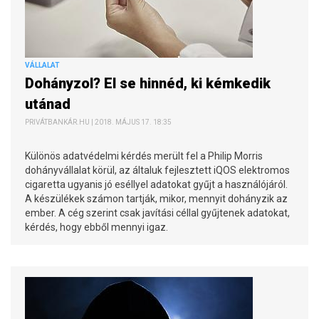
VÁLLALAT
Dohányzol? El se hinnéd, ki kémkedik
utánad
PRIVÁTBANKÁR.HU | 2018. MÁJUS 17. 18:35
Különös adatvédelmi kérdés merült fel a Philip Morris
dohányvállalat körül, az általuk fejlesztett iQOS elektromos
cigaretta ugyanis jó eséllyel adatokat gyűjt a használójáról.
A készülékek számon tartják, mikor, mennyit dohányzik az
ember. A cég szerint csak javítási céllal gyűjtenek adatokat,
kérdés, hogy ebből mennyi igaz.