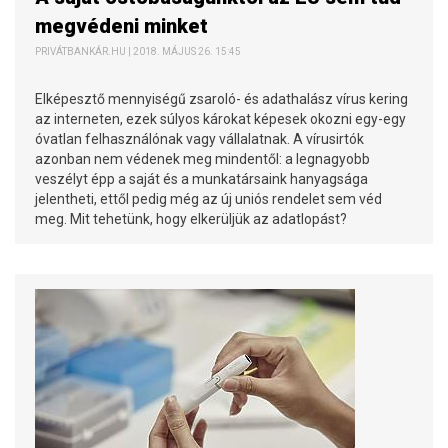
megvédeni minket
PRIVÁTBANKÁR.HU | 2018. MÁJUS 26. 15:45
Elképesztő mennyiségű zsaroló- és adathalász vírus kering
az interneten, ezek súlyos károkat képesek okozni egy-egy
óvatlan felhasználónak vagy vállalatnak. A vírusirtók
azonban nem védenek meg mindentől: a legnagyobb
veszélyt épp a saját és a munkatársaink hanyagsága
jelentheti, ettől pedig még az új uniós rendelet sem véd
meg. Mit tehetünk, hogy elkerüljük az adatlopást?