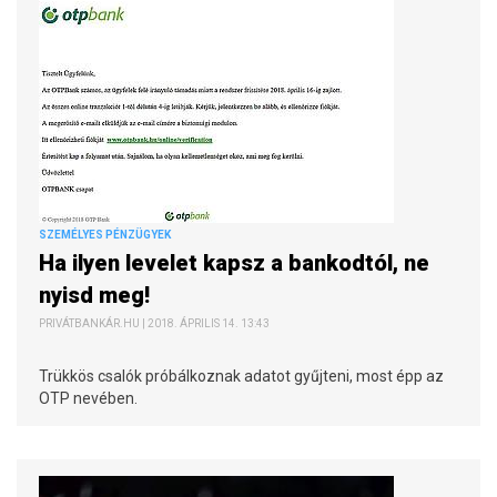
SZEMÉLYES PÉNZÜGYEK
Ha ilyen levelet kapsz a bankodtól, ne
nyisd meg!
PRIVÁTBANKÁR.HU | 2018. ÁPRILIS 14. 13:43
Trükkös csalók próbálkoznak adatot gyűjteni, most épp az
OTP nevében.