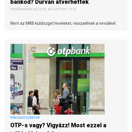
bankod? Durván átverhettek
PRIVÁTBANKÁR.HU | 2018. AUGUSZTUS 9. 14:25
Nem az MKB küldözget leveleket, visszaélnek a nevükkel.
PÉNZÜGYI SZEKTOR
OTP-s vagy? Vigyázz! Most ezzel a