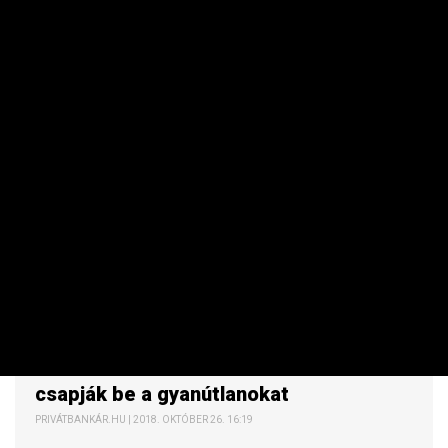
Csalókra figyelmeztet az adóhatóság.
PÉNZÜGYI SZEKTOR
Másolják az MNB-t: adathalászok
csapják be a gyanútlanokat
PRIVÁTBANKÁR.HU | 2018. OKTÓBER 26. 16:19