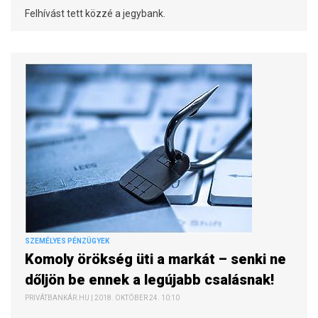
Felhívást tett közzé a jegybank.
SZEMÉLYES PÉNZÜGYEK
Komoly örökség üti a markát – senki ne
dőljön be ennek a legújabb csalásnak!
PRIVÁTBANKÁR.HU | 2018. OKTÓBER 24. 10:10