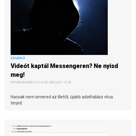
VÁSÁRLÓ
Videót kaptál Messengeren? Ne nyisd
meg!
PRIVÁTBANKÁR.HU | 2018. MÁJUS 9. 12:38
Hacsak nem ismered az illetőt, újabb adathalász vírus
terjed.