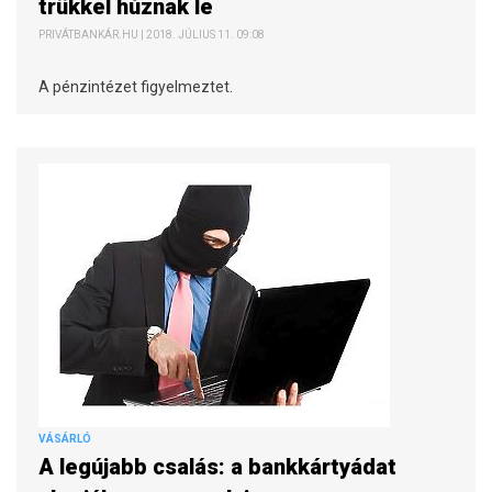
trükkel húznak le
PRIVÁTBANKÁR.HU | 2018. JÚLIUS 11. 09:08
A pénzintézet figyelmeztet.
VÁSÁRLÓ
A legújabb csalás: a bankkártyádat