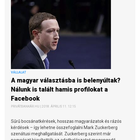
VÁLLALAT
A magyar választásba is belenyúltak?
Nálunk is talált hamis profilokat a
Facebook
PRIVÁTBANKÁR.HU | 2018. ÁPRILIS 11. 12:15
Sűrű bocsánatkérések, hosszas magyarázatok és rázós
kérdések – így lehetne összefoglalni Mark Zuckerberg
szenátusi meghallgatását. Zuckerberg szerint már
nagyrészt kijavították az adathalászatot megengedő