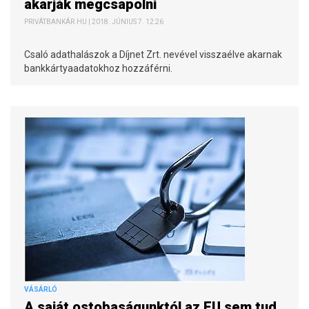
akarják megcsapolni
PRIVÁTBANKÁR.HU | 2018. JÚNIUS 7. 12:26
Csaló adathalászok a Díjnet Zrt. nevével visszaélve akarnak
bankkártyaadatokhoz hozzáférni.
VÁSÁRLÓ
A saját ostobaságunktól az EU sem tud