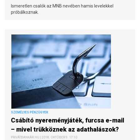
Ismeretlen csalók az MNB nevében hamis levelekkel
próbálkoznak.
SZEMÉLYES PÉNZÜGYEK
Csábító nyereményjáték, furcsa e-mail
– mivel trükköznek az adathalászok?
PRIVÁTBANKÁR.HU | 2018. OKTÓBER 9. 17:10