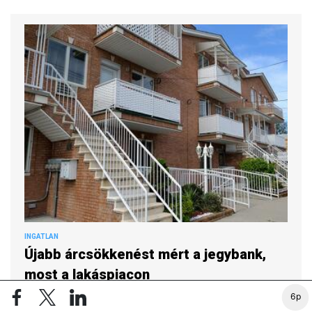
INGATLAN
Újabb árcsökkenést mért a jegybank,
most a lakáspiacon
PRIVÁTBANKÁR.HU | 2026. JÚLIUS 3. 12:35
6p