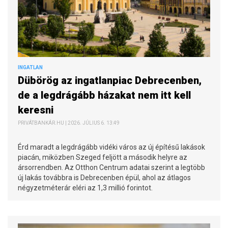
INGATLAN
Dübörög az ingatlanpiac Debrecenben,
de a legdrágább házakat nem itt kell
keresni
PRIVÁTBANKÁR.HU | 2026. JÚLIUS 6. 13:49
Érd maradt a legdrágább vidéki város az új építésű lakások
piacán, miközben Szeged feljött a második helyre az
ársorrendben. Az Otthon Centrum adatai szerint a legtöbb
új lakás továbbra is Debrecenben épül, ahol az átlagos
négyzetméterár eléri az 1,3 millió forintot.