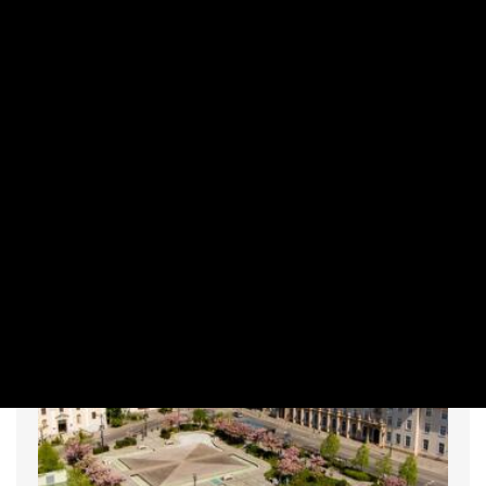
INGATLAN
Kiderült, melyik kerületekre
összpontosulnak az újlakás-építések
PRIVÁTBANKÁR.HU | 2026. JÚLIUS 31. 08:30
Egyre több az építési engedély, a legtöbbet a XIII. és a IX.
kerületre adták ki.