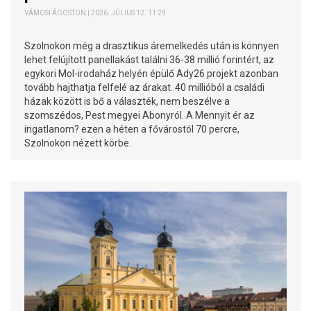
VÁMOSI ÁGOSTON | 2026. JÚLIUS 12. 11:29
Szolnokon még a drasztikus áremelkedés után is könnyen
lehet felújított panellakást találni 36-38 millió forintért, az
egykori Mol-irodaház helyén épülő Ady26 projekt azonban
tovább hajthatja felfelé az árakat. 40 millióból a családi
házak között is bő a választék, nem beszélve a
szomszédos, Pest megyei Abonyról. A Mennyit ér az
ingatlanom? ezen a héten a fővárostól 70 percre,
Szolnokon nézett körbe.