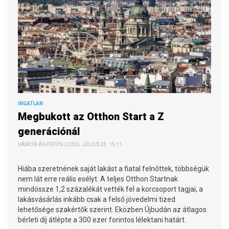
INGATLAN
Megbukott az Otthon Start a Z
generációnál
VÁMOSI ÁGOSTON | 2026. JÚLIUS 23. 15:11
Hiába szeretnének saját lakást a fiatal felnőttek, többségük
nem lát erre reális esélyt. A teljes Otthon Startnak
mindössze 1,2 százalékát vették fel a korcsoport tagjai, a
lakásvásárlás inkább csak a felső jövedelmi tized
lehetősége szakértők szerint. Eközben Újbudán az átlagos
bérleti díj átlépte a 300 ezer forintos lélektani határt.