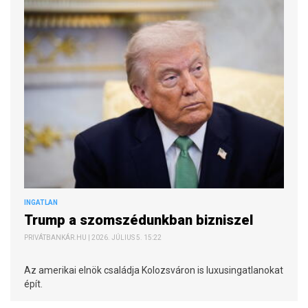
INGATLAN
Trump a szomszédunkban bizniszel
PRIVÁTBANKÁR.HU | 2026. JÚLIUS 5. 15:22
Az amerikai elnök családja Kolozsváron is luxusingatlanokat
épít.