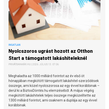
INGATLAN
Nyolcszoros ugrást hozott az Otthon
Start a támogatott lakáshiteleknél
PRIVÁTBANKÁR.HU | 2026. JÚLIUS 13. 07:06
Meghaladta az 1000 milliárd forintot az év első öt
hónapjában megkötött támogatott lakáshitel-szerződések
összege, ami közel nyolcszorosa az egy évvel korábbinak –
derül ki a BiztosDöntés.hu elemzéséből. A május végéig
megkötött lakáshitelek teljes összege megközelítette az
1300 milliárd forintot, ami csaknem a duplája az egy évvel
korábbinak.