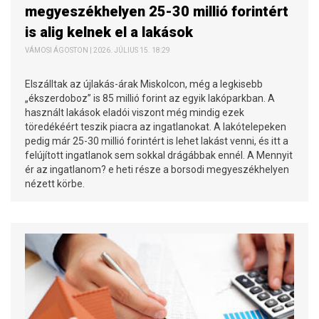
megyeszékhelyen 25-30 millió forintért
is alig kelnek el a lakások
VÁMOSI ÁGOSTON | 2026. JÚLIUS 15. 18:29
Elszálltak az újlakás-árak Miskolcon, még a legkisebb
„ékszerdoboz” is 85 millió forint az egyik lakóparkban. A
használt lakások eladói viszont még mindig ezek
töredékéért teszik piacra az ingatlanokat. A lakótelepeken
pedig már 25-30 millió forintért is lehet lakást venni, és itt a
felújított ingatlanok sem sokkal drágábbak ennél. A Mennyit
ér az ingatlanom? e heti része a borsodi megyeszékhelyen
nézett körbe.