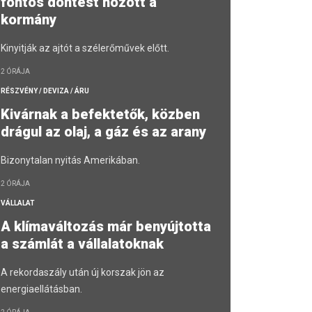
fontos döntést hozott a
kormány
Kinyitják az ajtót a szélerőművek előtt.
2 ÓRÁJA
RÉSZVÉNY / DEVIZA / ÁRU
Kivárnak a befektetők, közben
drágul az olaj, a gáz és az arany
Bizonytalan nyitás Amerikában.
2 ÓRÁJA
VÁLLALAT
A klímaváltozás már benyújtotta
a számlát a vállalatoknak
A rekordaszály után új korszak jön az
energiaellátásban.