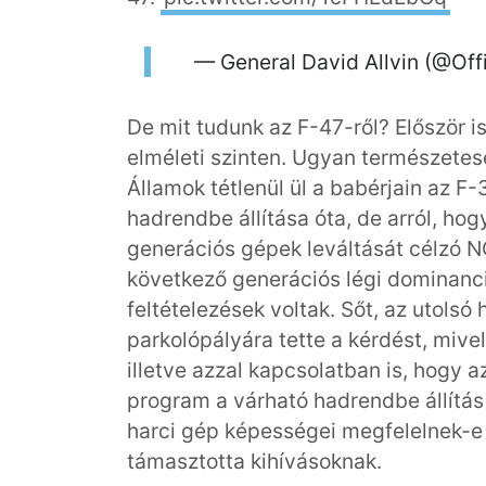
— General David Allvin (@Off
De mit tudunk az F-47-ről? Először 
elméleti szinten. Ugyan természetes
Államok tétlenül ül a babérjain az F
hadrendbe állítása óta, de arról, hog
generációs gépek leváltását célzó 
következő generációs légi dominanci
feltételezések voltak. Sőt, az utolsó
parkolópályára tette a kérdést, mive
illetve azzal kapcsolatban is, hogy 
program a várható hadrendbe állítás 
harci gép képességei megfelelnek-e 
támasztotta kihívásoknak.