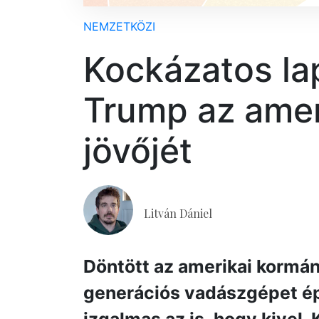
NEMZETKÖZI
Kockázatos lap
Trump az ameri
jövőjét
Litván Dániel
Döntött az amerikai kormán
generációs vadászgépet ép