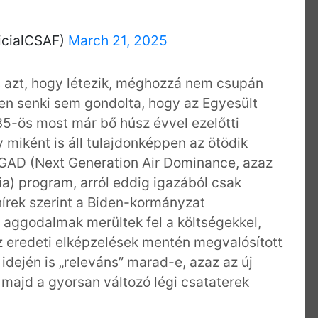
icialCSAF)
March 21, 2025
is azt, hogy létezik, méghozzá nem csupán
en senki sem gondolta, hogy az Egyesült
-35-ös most már bő húsz évvel ezelőtti
y miként is áll tulajdonképpen az ötödik
NGAD (Next Generation Air Dominance, azaz
a) program, arról eddig igazából csak
 hírek szerint a Biden-kormányzat
l aggodalmak merültek fel a költségekkel,
az eredeti elképzelések mentén megvalósított
idején is „releváns” marad-e, azaz az új
majd a gyorsan változó légi csataterek