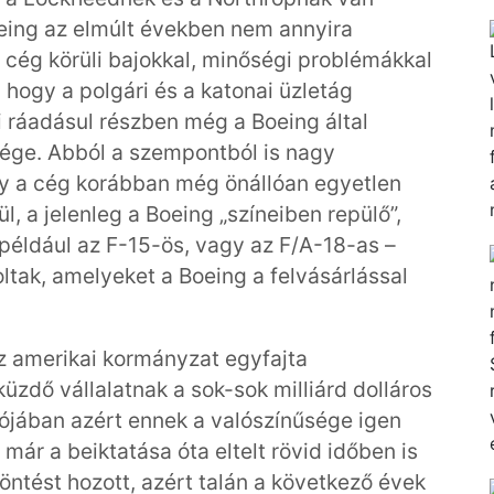
oeing az elmúlt években nem annyira
 cég körüli bajokkal, minőségi problémákkal
, hogy a polgári és a katonai üzletág
i ráadásul részben még a Boeing által
sége. Abból a szempontból is nagy
gy a cég korábban még önállóan egyetlen
l, a jelenleg a Boeing „színeiben repülő”,
 például az F-15-ös, vagy az F/A-18-as –
ltak, amelyeket a Boeing a felvásárlással
az amerikai kormányzat egyfajta
üzdő vállalatnak a sok-sok milliárd dolláros
ójában azért ennek a valószínűsége igen
ár a beiktatása óta eltelt rövid időben is
ntést hozott, azért talán a következő évek