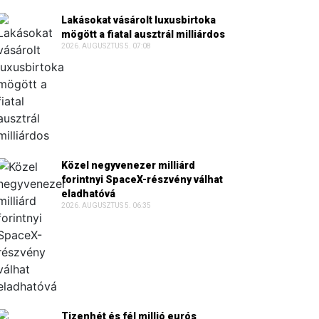
Lakásokat vásárolt luxusbirtoka
mögött a fiatal ausztrál milliárdos
2026. AUGUSZTUS 5. 07:08
Közel negyvenezer milliárd
forintnyi SpaceX-részvény válhat
eladhatóvá
2026. AUGUSZTUS 5. 06:35
Tizenhét és fél millió eurós