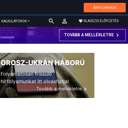
ÁRFOLYAMOK
KLASSZIS ELŐFIZETÉS
KALKULÁTOROK
TOVÁBB A MELLÉKLETRE
OROSZ-UKRÁN HÁBORÚ
Folyamatosan frissülő
hírfolyamunkat itt olvashatja!
Tovább a mellékletre