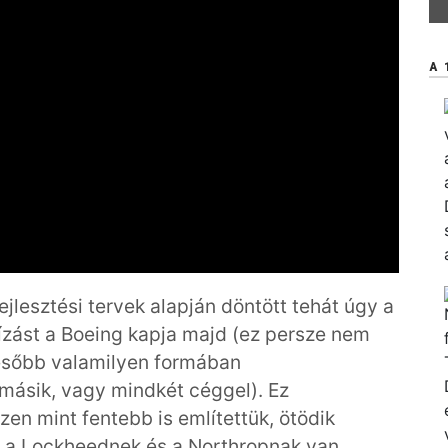
A 
ejlesztési tervek alapján döntött tehát úgy a
zást a Boeing kapja majd (ez persze nem
később valamilyen formában
 másik, vagy mindkét céggel). Ez
n mint fentebb is említettük, ötödik
 a Lockheednek és a Northropnak van