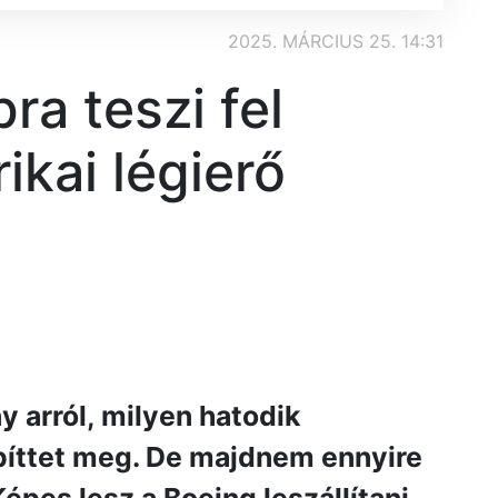
2025. MÁRCIUS 25. 14:31
ra teszi fel
kai légierő
y arról, milyen hatodik
íttet meg. De majdnem ennyire