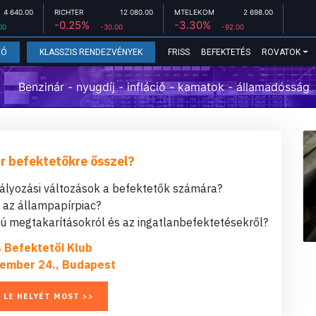
4 640.00
RICHTER
12 080.00
MTELEKOM
2 698.00
-0.25%
-3.30%
00
-30.00
-92.00
FRISS
BEFEKTETÉS
ROVATOK
EÓ
KLASSZIS RENDEZVÉNYEK
Benzinár - nyugdíj - infláció - kamatok - államadósság
r befektetőkre ősszel?
bályozási változások a befektetők számára?
t az állampapírpiac?
 megtakarításokról és az ingatlanbefektetésekről?
s Befektetői Klub
ember 24., Budapest
 LE HELYÉT MOST >>