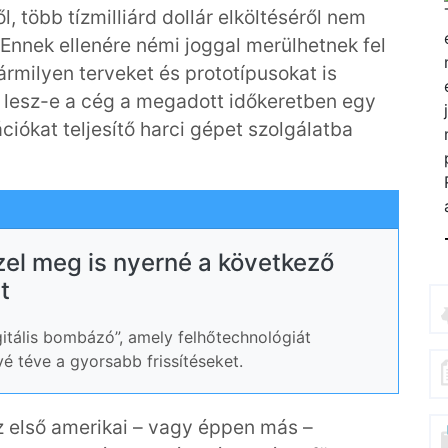
, több tízmilliárd dollár elköltéséről nem
Ennek ellenére némi joggal merülhetnek fel
rmilyen terveket és prototípusokat is
 lesz-e a cég a megadott időkeretben egy
iókat teljesítő harci gépet szolgálatba
el meg is nyerné a következő
t
gitális bombázó”, amely felhőtechnológiát
vé téve a gyorsabb frissítéseket.
z első amerikai – vagy éppen más –