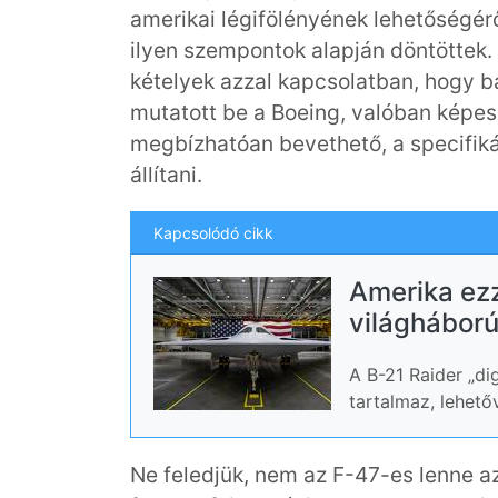
amerikai légifölényének lehetőségéről
ilyen szempontok alapján döntöttek. 
kételyek azzal kapcsolatban, hogy bá
mutatott be a Boeing, valóban képes
megbízhatóan bevethető, a specifikác
állítani.
Kapcsolódó cikk
Amerika ezz
világháború
A B-21 Raider „di
tartalmaz, lehető
Ne feledjük, nem az F-47-es lenne a