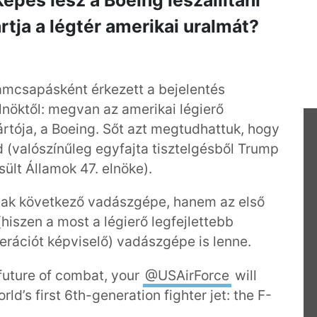
Képes lesz a Boeing leszállítani
rtja a légtér amerikai uralmát?
lámcsapásként érkezett a bejelentés
nöktől: megvan az amerikai légierő
tója, a Boeing. Sőt azt megtudhattuk, hogy
d (valószínűleg egyfajta tisztelgésből Trump
sült Államok 47. elnöke).
iak következő vadászgépe, hanem az első
hiszen a most a légierő legfejlettebb
rációt képviselő) vadászgépe is lenne.
future of combat, your
@USAirForce
will
ld’s first 6th-generation fighter jet: the F-