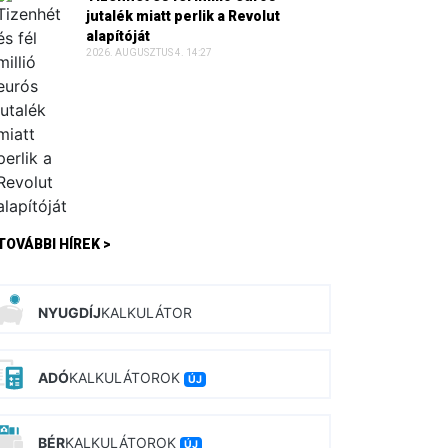
jutalék miatt perlik a Revolut
alapítóját
2026. AUGUSZTUS 4. 14:27
TOVÁBBI HÍREK >
NYUGDÍJ
KALKULÁTOR
ADÓ
KALKULÁTOROK
ÚJ
BÉR
KALKULÁTOROK
ÚJ