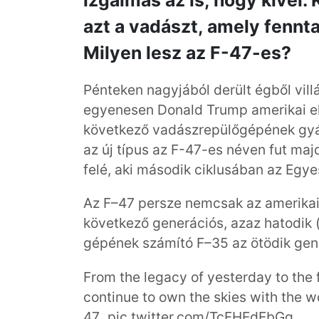
izgalmas az is, hogy kivel. 
azt a vadászt, amely fennta
Milyen lesz az F-47-es?
Pénteken nagyjából derült égből vil
egyenesen Donald Trump amerikai el
következő vadászrepülőgépének gyár
az új típus az F-47-es néven fut maj
felé, aki második ciklusában az Egye
Az F–47 persze nemcsak az amerika
következő generációs, azaz hatodik (
gépének számító F–35 az ötödik gene
From the legacy of yesterday to the 
continue to own the skies with the wor
47.
pic.twitter.com/TcFHEdEbGq