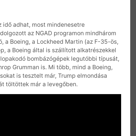
az idő adhat, most mindenesetre
 dolgozott az NGAD programon mindhárom
, a Boeing, a Lockheed Martin (az F-35-ös,
, a Boeing által is szállított alkatrészekkel
a lopakodó bombázógépek legutóbbi típusát,
hrop Grumman is. Mi több, mind a Boeing,
sokat is tesztelt már, Trump elmondása
át töltöttek már a levegőben.