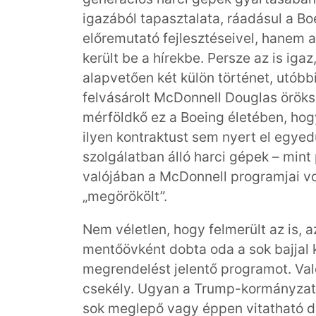
igazából tapasztalata, ráadásul a B
előremutató fejlesztéseivel, hanem a
került be a hírekbe. Persze az is igaz
alapvetően két külön történet, utóbb
felvásárolt McDonnell Douglas örök
mérföldkő ez a Boeing életében, ho
ilyen kontraktust sem nyert el egyedü
szolgálatban álló harci gépek – mint
valójában a McDonnell programjai vo
„megörökölt”.
Nem véletlen, hogy felmerült az is, 
mentőövként dobta oda a sok bajjal k
megrendelést jelentő programot. Val
csekély. Ugyan a Trump-kormányzat m
sok meglepő vagy éppen vitatható dö