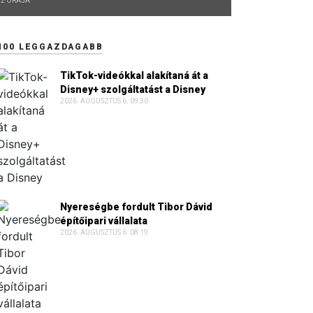
2 ÓRÁJA
100 LEGGAZDAGABB
TikTok-videókkal alakítaná át a
Disney+ szolgáltatást a Disney
2026. AUGUSZTUS 6. 09:30
Nyereségbe fordult Tibor Dávid
építőipari vállalata
2026. AUGUSZTUS 6. 08:19