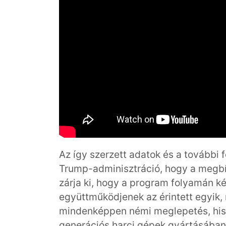
Az így szerzett adatok és a további f
Trump-adminisztráció, hogy a megbí
zárja ki, hogy a program folyamán 
együttműködjenek az érintett egyik,
mindenképpen némi meglepetés, hisze
generációs harci gépek gyártásában