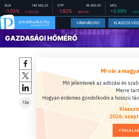
BUX
146 563.20
OTP
45 900.00
MOL
-1.03%
-1.82%
+0.69%
-1 522.00
-850.00
+32.
VÁMHÁBORÚ
KLASSZIS VID
GAZDASÁGI HŐMÉRŐ
Mi vár a magya
Mit jelentenek az adózási és sza
Merre tar
Hogyan érdemes gondolkodni a hosszú távú
13p
Klasszi
2026. szept
FOGLALJA