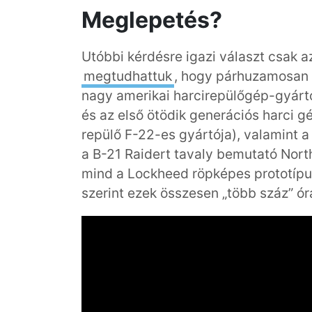
Meglepetés?
Utóbbi kérdésre igazi választ csak 
megtudhattuk
, hogy párhuzamosan
nagy amerikai harcirepülőgép-gyártó
és az első ötödik generációs harci gép
repülő F-22-es gyártója), valamint 
a B-21 Raidert tavaly bemutató Nort
mind a Lockheed röpképes prototípu
szerint ezek összesen „több száz” ór