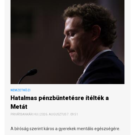
NEMZETKÖZI
Hatalmas pénzbüntetésre ítélték a
Metát
PRIVÁTBANKÁR.HU | 2026. AUGUSZTUS 7. 09:51
A bíróság szerint káros a gyerekek mentális egészségére.