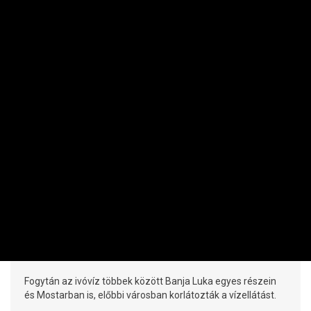
NEMZETKÖZI
Több szerb és bosnyák településen is
vízkorlátozást rendeltek el
PRIVÁTBANKÁR.HU | 2026. AUGUSZTUS 7. 17:43
Fogytán az ivóvíz többek között Banja Luka egyes részein
és Mostarban is, előbbi városban korlátozták a vízellátást.