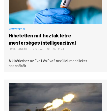
NEMZETKÖZI
Hihetetlen mit hoztak létre
mesterséges intelligenciával
PRIVÁTBANKÁR.HU | 2026. AUGUSZTUS 7. 11:44
A kísérlethez az Evo1 és Evo2 nevű MI-modelleket
használták.