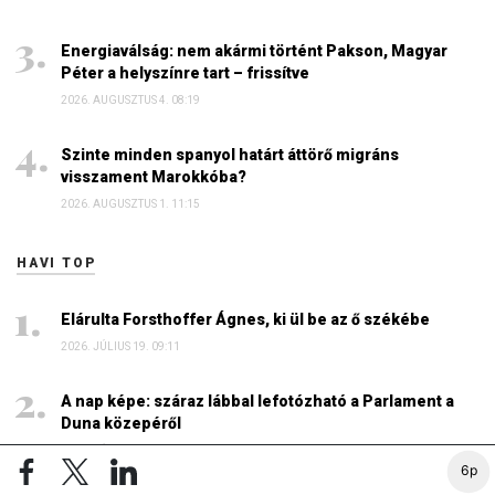
Energiaválság: nem akármi történt Pakson, Magyar
Péter a helyszínre tart – frissítve
2026. AUGUSZTUS 4. 08:19
Szinte minden spanyol határt áttörő migráns
visszament Marokkóba?
2026. AUGUSZTUS 1. 11:15
HAVI TOP
Elárulta Forsthoffer Ágnes, ki ül be az ő székébe
2026. JÚLIUS 19. 09:11
A nap képe: száraz lábbal lefotózható a Parlament a
Duna közepéről
2026. JÚLIUS 18. 11:38
6p