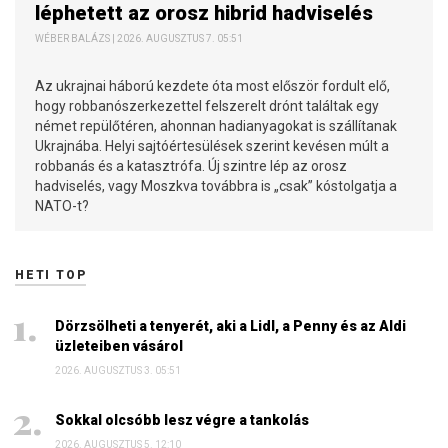
léphetett az orosz hibrid hadviselés
WÉBER BALÁZS | 2026. AUGUSZTUS 7. 05:51
Az ukrajnai háború kezdete óta most először fordult elő,
hogy robbanószerkezettel felszerelt drónt találtak egy
német repülőtéren, ahonnan hadianyagokat is szállítanak
Ukrajnába. Helyi sajtóértesülések szerint kevésen múlt a
robbanás és a katasztrófa. Új szintre lép az orosz
hadviselés, vagy Moszkva továbbra is „csak” kóstolgatja a
NATO-t?
HETI TOP
Dörzsölheti a tenyerét, aki a Lidl, a Penny és az Aldi
üzleteiben vásárol
2026. AUGUSZTUS 3. 05:51
Sokkal olcsóbb lesz végre a tankolás
2026. AUGUSZTUS 5. 12:10