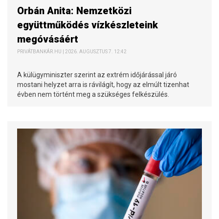
Orbán Anita: Nemzetközi
együttműködés vízkészleteink
megóvásáért
PRIVÁTBANKÁR.HU | 2026. AUGUSZTUS 7. 12:42
A külügyminiszter szerint az extrém időjárással járó
mostani helyzet arra is rávilágít, hogy az elmúlt tizenhat
évben nem történt meg a szükséges felkészülés.