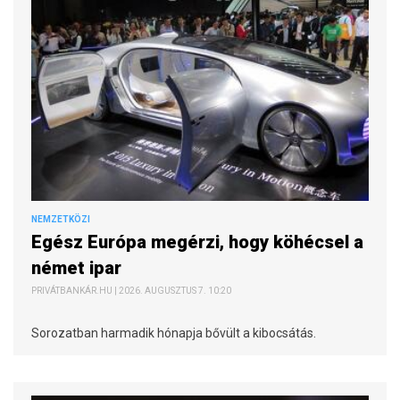
NEMZETKÖZI
Egész Európa megérzi, hogy köhécsel a
német ipar
PRIVÁTBANKÁR.HU | 2026. AUGUSZTUS 7. 10:20
Sorozatban harmadik hónapja bővült a kibocsátás.