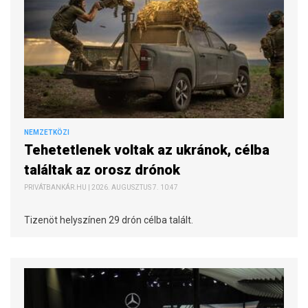
NEMZETKÖZI
Tehetetlenek voltak az ukránok, célba
találtak az orosz drónok
PRIVÁTBANKÁR.HU | 2026. AUGUSZTUS 7. 10:47
Tizenöt helyszínen 29 drón célba talált.