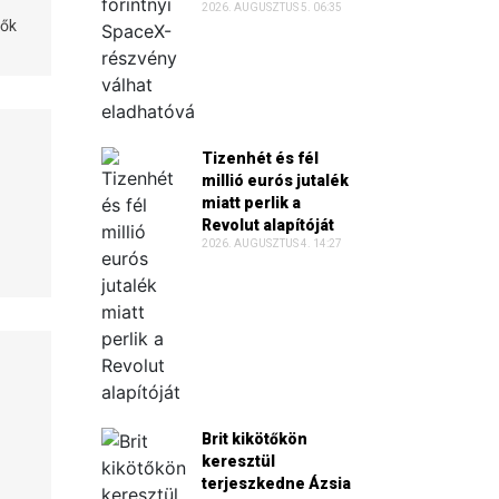
2026. AUGUSZTUS 5. 06:35
tők
Tizenhét és fél
millió eurós jutalék
miatt perlik a
Revolut alapítóját
2026. AUGUSZTUS 4. 14:27
Brit kikötőkön
keresztül
terjeszkedne Ázsia