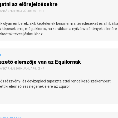
gatni az előrejelzésekre
ANKÁR.HU | 2023. JÚLIUS 30. 15:16
 olyan emberek, akik képtelenek beismerni a tévedéseiket és a hibáika
képesek erre, még akkor is, ha korábban a nyilvánvaló tények ellenére
zkodtak téves jóslatukhoz.
R
ezető elemzője van az Equilornak
ANKÁR.HU | 2019. JANUÁR 8. 09:47
ős részvény- és devizapiaci tapasztalattal rendelkező szakembert
tt ki elemzői részlegének élére az Equilor.