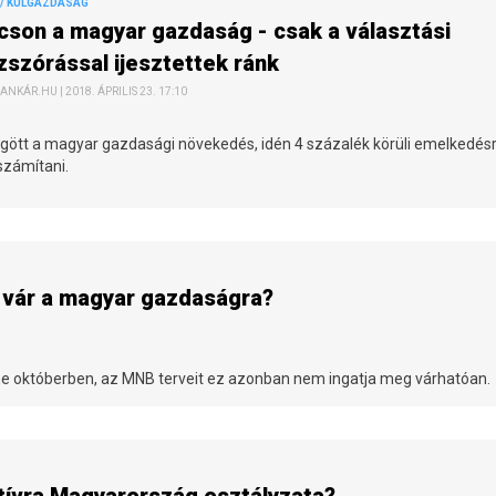
/ KÜLGAZDASÁG
cson a magyar gazdaság - csak a választási
zszórással ijesztettek ránk
ANKÁR.HU | 2018. ÁPRILIS 23. 17:10
rgött a magyar gazdasági növekedés, idén 4 százalék körüli emelkedés
számítani.
i vár a magyar gazdaságra?
e októberben, az MNB terveit ez azonban nem ingatja meg várhatóan.