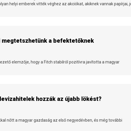
lyan helyi emberek vitték véghez az akciókat, akiknek vannak papírjai, j
ól megtetszhetünk a befektetőknek
ető elemzője, hogy a Fitch stabilról pozitívra javította a magyar
devizahitelek hozzák az újabb lökést?
kal nőtt a magyar gazdaság az első negyedévben, és még további