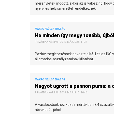
merényletek mögött, akkor az is valószínű, hogy o
nyelv- és helyismerettel rendelkeznek.
MAKRO / KÜLGAZDASÁG
Ha minden így megy tovább, újb
PRIVÁTBANKÁR.HU | 2015. MÁJUS 23. 11:37
Pozitív meglepetésnek nevezte a K&H és az ING vez
államadós-osztályzatainak kilátását.
MAKRO / KÜLGAZDASÁG
Nagyot ugrott a pannon puma: a 
PRIVÁTBANKÁR.HU | 2015. MÁJUS 13. 10:46
A várakozásokhoz közeli mértékben 3,4 százalék
növekedés jöhet.