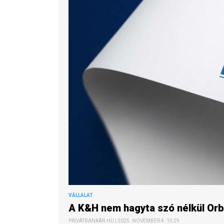
VÁLLALAT
A K&H nem hagyta szó nélkül Orbán
PRIVÁTBANKÁR.HU | 2025. NOVEMBER 4. 15:29