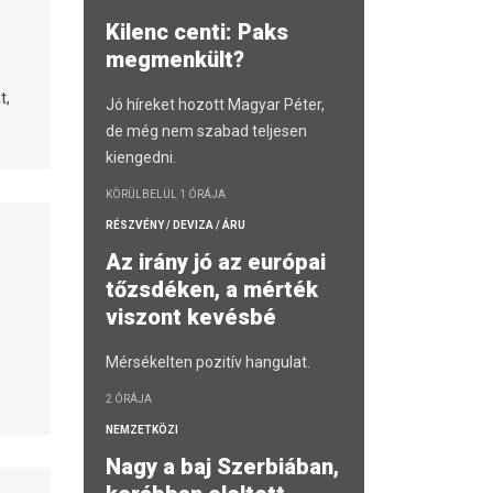
Kilenc centi: Paks
megmenkült?
t,
Jó híreket hozott Magyar Péter,
de még nem szabad teljesen
kiengedni.
KÖRÜLBELÜL 1 ÓRÁJA
RÉSZVÉNY / DEVIZA / ÁRU
Az irány jó az európai
tőzsdéken, a mérték
viszont kevésbé
Mérsékelten pozitív hangulat.
2 ÓRÁJA
NEMZETKÖZI
Nagy a baj Szerbiában,