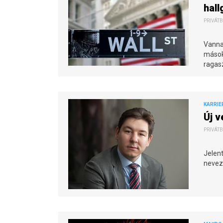
hall
PRIVÁTB
Vannak
mások 
ragas
KARRIE
Új v
PRIVÁTB
Jelent
neveze