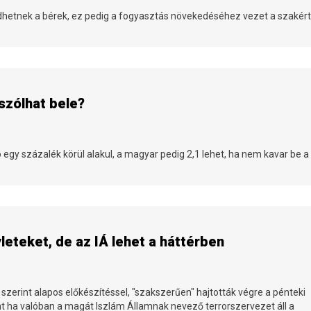
edhetnek a bérek, ez pedig a fogyasztás növekedéséhez vezet a szakér
j szólhat bele?
 egy százalék körül alakul, a magyar pedig 2,1 lehet, ha nem kavar be a
leteket, de az IÁ lehet a háttérben
erint alapos előkészítéssel, "szakszerűen" hajtották végre a pénteki
nt ha valóban a magát Iszlám Államnak nevező terrorszervezet áll a