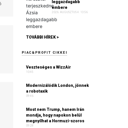
leggazdagabb
ó
embere
2026. AUGUSZTUS 4. 13:56
TOVÁBBI HÍREK >
PIAC&PROFIT CIKKEI
Veszteséges a WizzAir
10:45
Modernizálódik London, jönnek
a robotaxik
09:46
Most nem Trump, hanem Irán
mondja, hogy napokon belül
megnyílhat a Hormuzi-szoros
09:28