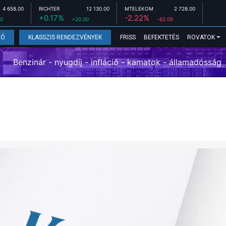
4 658.00
RICHTER
12 130.00
MTELEKOM
2 728.00
+0.17%
-2.22%
00
+20.00
-62.00
FRISS
BEFEKTETÉS
ROVATOK
EÓ
KLASSZIS RENDEZVÉNYEK
Benzinár - nyugdíj - infláció - kamatok - államadósság