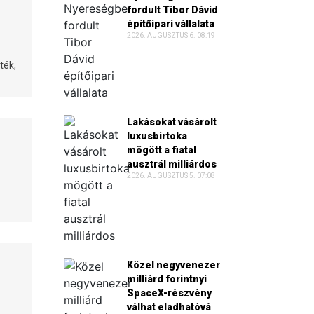
fordult Tibor Dávid
építőipari vállalata
2026. AUGUSZTUS 6. 08:19
ték,
Lakásokat vásárolt
luxusbirtoka
mögött a fiatal
ausztrál milliárdos
2026. AUGUSZTUS 5. 07:08
Közel negyvenezer
milliárd forintnyi
SpaceX-részvény
válhat eladhatóvá