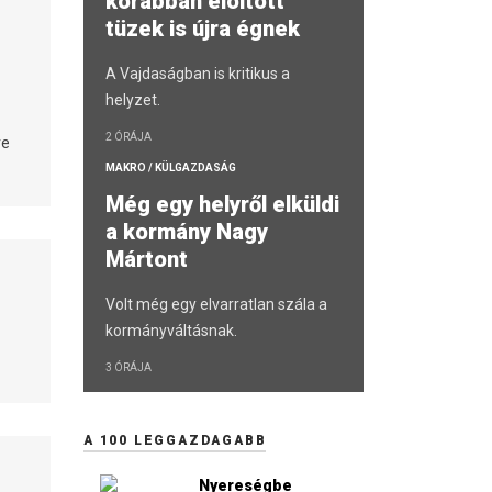
korábban eloltott
tüzek is újra égnek
A Vajdaságban is kritikus a
helyzet.
2 ÓRÁJA
re
MAKRO / KÜLGAZDASÁG
Még egy helyről elküldi
a kormány Nagy
Mártont
Volt még egy elvarratlan szála a
kormányváltásnak.
3 ÓRÁJA
A 100 LEGGAZDAGABB
Nyereségbe