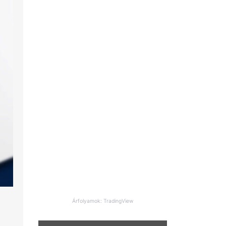
Árfolyamok: TradingView