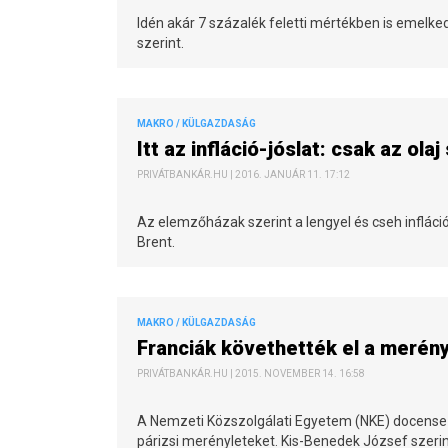
Idén akár 7 százalék feletti mértékben is emelk
szerint.
MAKRO / KÜLGAZDASÁG
Itt az infláció-jóslat: csak az ola
PRIVÁTBANKÁR.HU | 2016. JANUÁR 11. 17:12
Az elemzőházak szerint a lengyel és cseh infláció
Brent.
MAKRO / KÜLGAZDASÁG
Franciák követhették el a merény
PRIVÁTBANKÁR.HU | 2015. NOVEMBER 14. 16:58
A Nemzeti Közszolgálati Egyetem (NKE) docense sz
párizsi merényleteket. Kis-Benedek József szeri