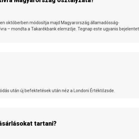
tívra Magyarország osztályzata?
etően októberben módosítja majd Magyarország államadósság-
zitívra – mondta a Takarékbank elemzője. Tegnap este ugyanis bejelentet
n
dás után új befektetések után néz a Londoni Értéktőzsde.
sárlásokat tartani?