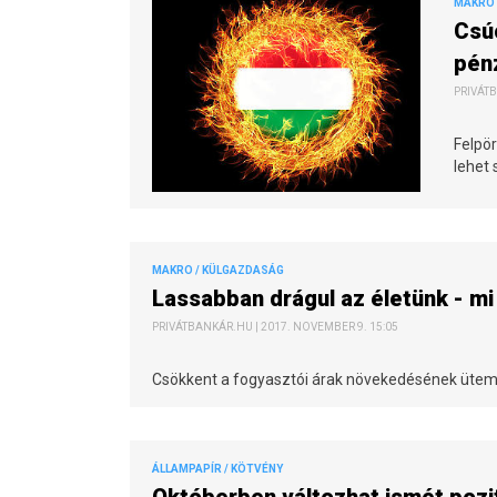
MAKRO 
Csú
pén
PRIVÁTB
Felpö
lehet 
MAKRO / KÜLGAZDASÁG
Lassabban drágul az életünk - m
PRIVÁTBANKÁR.HU | 2017. NOVEMBER 9. 15:05
Csökkent a fogyasztói árak növekedésének ütem
ÁLLAMPAPÍR / KÖTVÉNY