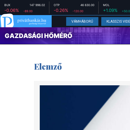
BUX
147 996.02
OTP
46 630.00
MOL
-0.06%
-0.26%
+1.09%
-89.00
-120.00
+50.
VÁMHÁBORÚ
KLASSZIS VID
GAZDASÁGI HŐMÉRŐ
Elemző