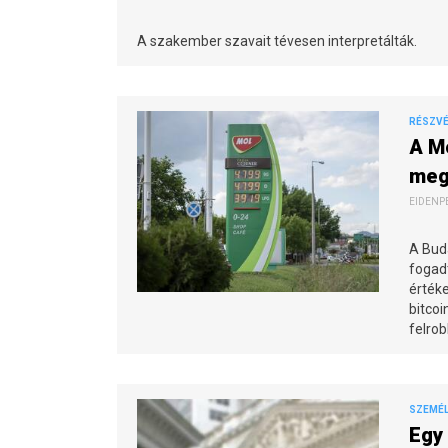
A szakember szavait tévesen interpretálták.
RÉSZVÉN
A Mo
meg
EIDENPE
A Buda
fogadt
értéke
bitcoi
felrob
SZEMÉL
Egy 