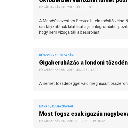
Októberben változhat ismét pozi
PRIVÁTBANKÁR.HU | 2017. JÚLIUS 8. 08:55
A Moody's Investors Service hitelminősítő vélh
osztályzatának kilátását a jelenlegi stabilról po
hogy nem vizsgálták a besorolást.
RÉSZVÉNY / DEVIZA / ÁRU
Gigaberuházás a londoni tőzsdé
PRIVÁTBANKÁR.HU | 2017. MÁJUS 30. 12:01
A német tőzsdecéggel való meghiúsult összefonó
MAKRO / KÜLGAZDASÁG
Most fogsz csak igazán nagybevá
PRIVÁTBANKÁR.HU | 2016. AUGUSZTUS 19. 10:32