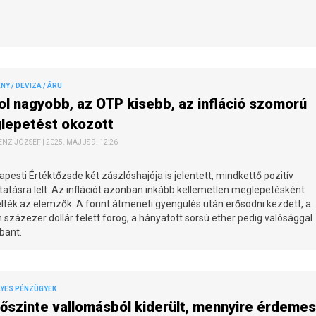
Y / DEVIZA / ÁRU
l nagyobb, az OTP kisebb, az infláció szomorú
lepetést okozott
NZ JÓZSEF | 2025. MÁJUS 9. 12:26
pesti Értéktőzsde két zászlóshajója is jelentett, mindkettő pozitív
atásra lelt. Az inflációt azonban inkább kellemetlen meglepetésként
lték az elemzők. A forint átmeneti gyengülés után erősödni kezdett, a
n százezer dollár felett forog, a hányatott sorsú ether pedig valósággal
bant.
YES PÉNZÜGYEK
őszinte vallomásból kiderült, mennyire érdemes