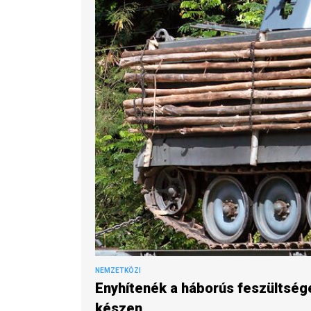
NEMZETKÖZI
Enyhítenék a háborús feszültsége
készen