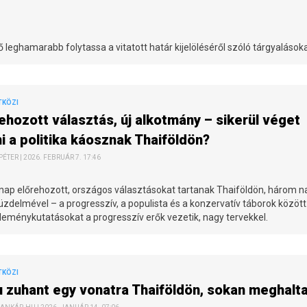
 leghamarabb folytassa a vitatott határ kijelöléséről szóló tárgyalásoka
TKÖZI
ehozott választás, új alkotmány – sikerül véget
i a politika káosznak Thaiföldön?
ÉTER | 2026. FEBRUÁR 7. 17:46
nap előrehozott, országos választásokat tartanak Thaiföldön, három n
üzdelmével – a progresszív, a populista és a konzervatív táborok között
eménykutatásokat a progresszív erők vezetik, nagy tervekkel.
TKÖZI
u zuhant egy vonatra Thaiföldön, sokan meghalt