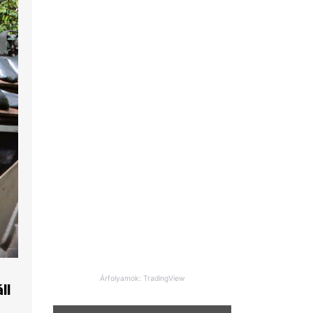
Árfolyamok: TradingView
ll