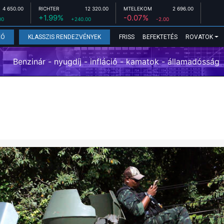
4 650.00
RICHTER
12 320.00
MTELEKOM
2 696.00
+1.99%
-0.07%
00
+240.00
-2.00
FRISS
BEFEKTETÉS
ROVATOK
EÓ
KLASSZIS RENDEZVÉNYEK
Benzinár - nyugdíj - infláció - kamatok - államadósság