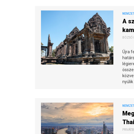
NEMZE
A sz
kam
BÓZSÓ P
Újra f
határs
légier
összec
közvet
nyúlik
NEMZE
Megv
Tha
PRIVÁTB