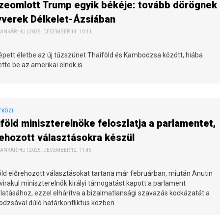
zeomlott Trump egyik békéje: tovább dörögnek 
yverek Délkelet-Ázsiában
ANKÁR.HU | 2025. DECEMBER 14. 10:11
pett életbe az új tűzszünet Thaiföld és Kambodzsa között, hiába
ette be az amerikai elnök is.
TKÖZI
föld miniszterelnöke feloszlatja a parlamentet,
rehozott választásokra készül
ANKÁR.HU | 2025. DECEMBER 12. 11:45
ld előrehozott választásokat tartana már februárban, miután Anutin
irakul miniszterelnök királyi támogatást kapott a parlament
latásához, ezzel elhárítva a bizalmatlansági szavazás kockázatát a
dzsával dúló határkonfliktus közben.