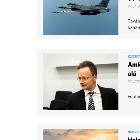
PRIVÁTB
Tovább
százez
KÖZÉR
Amíg
alá
PRIVÁTB
Fonto
NEMZE
Halo