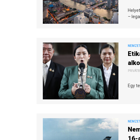
Helyet
– lega
NEMZE
Etik
alk
PRIVÁTB
Egy te
NEMZE
Nem 
16-