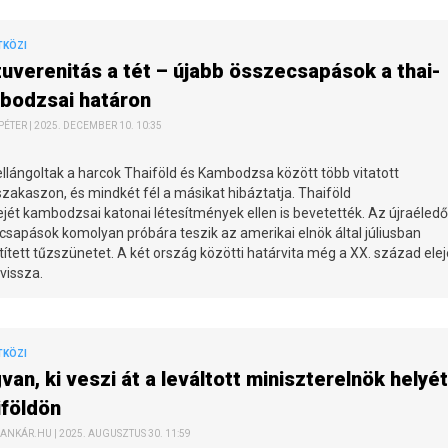
TKÖZI
uverenitás a tét – újabb összecsapások a thai-
bodzsai határon
ÉTER | 2025. DECEMBER 10. 10:35
ellángoltak a harcok Thaiföld és Kambodzsa között több vitatott
zakaszon, és mindkét fél a másikat hibáztatja. Thaiföld
ejét kambodzsai katonai létesítmények ellen is bevetették. Az újraéledő
sapások komolyan próbára teszik az amerikai elnök által júliusban
ített tűzszünetet. A két ország közötti határvita még a XX. század elej
 vissza.
TKÖZI
an, ki veszi át a leváltott miniszterelnök helyét
iföldön
ANKÁR.HU | 2025. AUGUSZTUS 30. 11:59