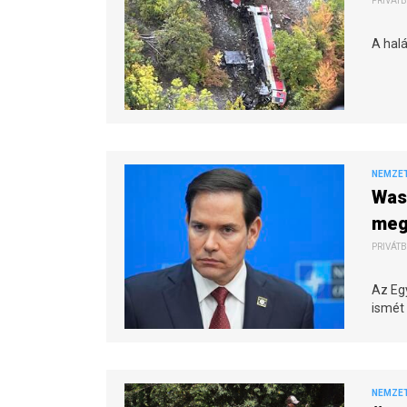
PRIVÁTB
A halá
NEMZE
Wash
meg
PRIVÁTB
Az Eg
ismét 
NEMZE