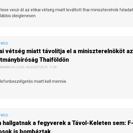
tese veszi át az etikai vétség miatt leváltott thai miniszterelnök feladat
lábbis ideiglenesen.
TKÖZI
ai vétség miatt távolítja el a miniszterelnököt az
otmánybíróság Thaiföldön
ANKÁR.HU | 2025. AUGUSZTUS 29. 11:29
lefonbeszélgetés miatt kell mennie.
TKÖZI
hallgatnak a fegyverek a Távol-Keleten sem: F
osok is bombáztak