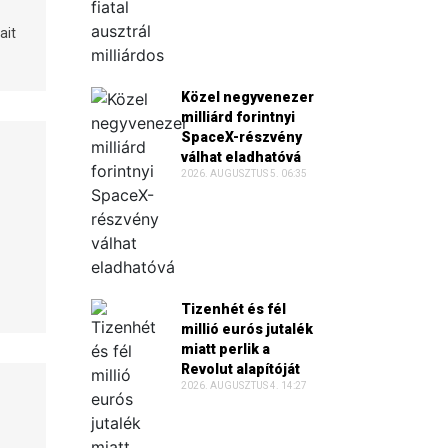
ait
Közel negyvenezer
milliárd forintnyi
SpaceX-részvény
válhat eladhatóvá
2026. AUGUSZTUS 5. 06:35
Tizenhét és fél
millió eurós jutalék
miatt perlik a
Revolut alapítóját
2026. AUGUSZTUS 4. 14:27
-