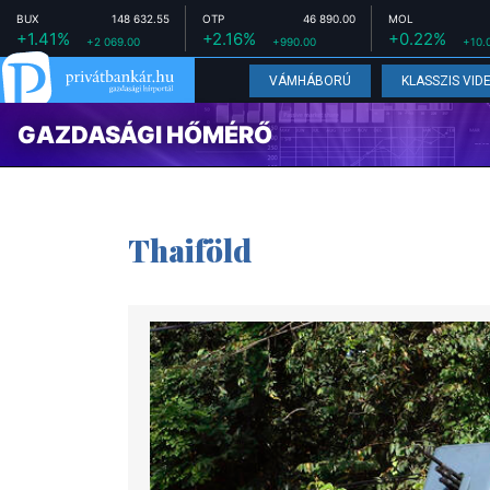
BUX
148 632.55
OTP
46 890.00
MOL
+1.41%
+2.16%
+0.22%
+2 069.00
+990.00
+10.
VÁMHÁBORÚ
KLASSZIS VID
GAZDASÁGI HŐMÉRŐ
Thaiföld