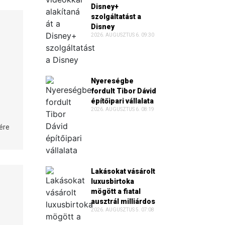
Disney+
szolgáltatást a
Disney
2026. AUGUSZTUS 6. 09:30
Nyereségbe
fordult Tibor Dávid
építőipari vállalata
2026. AUGUSZTUS 6. 08:19
ére
Lakásokat vásárolt
luxusbirtoka
mögött a fiatal
ausztrál milliárdos
2026. AUGUSZTUS 5. 07:08