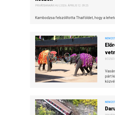
PRIVÁTBANKÁR.HU | 2026. ÁPRILIS 12. 09:25
Kambodzsa felszólította Thaiföldet, hogy a lehető
NEMZE
Előr
vetn
BÓZSÓ P
Vasár
párt k
közvél
NEMZE
Dar