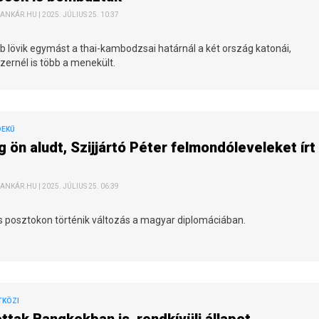
ANKÁR.HU | 2025. JÚLIUS 25. 10:37
 lövik egymást a thai-kambodzsai határnál a két ország katonái,
ernél is több a menekült.
DEKŰ
 ön aludt, Szijjártó Péter felmondóleveleket írt
ANKÁR.HU | 2025. JÚLIUS 25. 06:39
s posztokon történik változás a magyar diplomáciában.
TKÖZI
ttak Bangkokban is, rendkívüli állapot