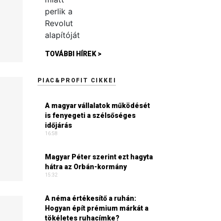
TOVÁBBI HÍREK >
PIAC&PROFIT CIKKEI
A magyar vállalatok működését
is fenyegeti a szélsőséges
időjárás
16:58
Magyar Péter szerint ezt hagyta
hátra az Orbán-kormány
15:32
A néma értékesítő a ruhán:
Hogyan épít prémium márkát a
tökéletes ruhacímke?