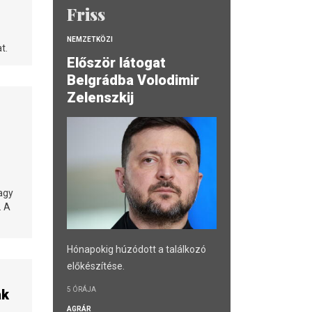
Friss
NEMZETKÖZI
t.
Először látogat
Belgrádba Volodimir
Zelenszkij
agy
. A
Hónapokig húzódott a találkozó
előkészítése.
5 ÓRÁJA
ak
AGRÁR