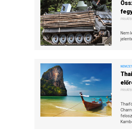
Öss
feg
PRIVÁTB
Nem lé
jelent
NEMZE
Thai
elő
PRIVÁTB
Thaifö
Charnv
felosz
Kambo