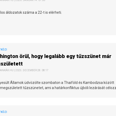
ANKÁR.HU | 2026. JANUÁR 14. 07:06
los áldozatok száma a 22-t is elérheti.
TKÖZI
ington örül, hogy legalább egy tűzszünet már
született
ANKÁR.HU | 2025. DECEMBER 28. 08:17
yesült Államok üdvözölte szombaton a Thaiföld és Kambodzsa között
megszületett tűzszünetet, ami a határkonfliktus újbóli lezárását célozz
TKÖZI