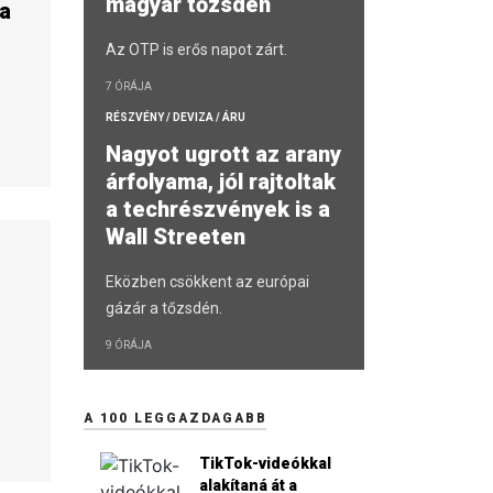
magyar tőzsdén
a
Az OTP is erős napot zárt.
7 ÓRÁJA
RÉSZVÉNY / DEVIZA / ÁRU
Nagyot ugrott az arany
árfolyama, jól rajtoltak
a techrészvények is a
Wall Streeten
Eközben csökkent az európai
gázár a tőzsdén.
9 ÓRÁJA
A 100 LEGGAZDAGABB
TikTok-videókkal
alakítaná át a