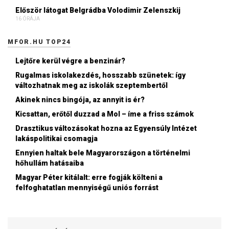
Először látogat Belgrádba Volodimir Zelenszkij
16 ÓRÁJA
MFOR.HU TOP24
Lejtőre kerül végre a benzinár?
Rugalmas iskolakezdés, hosszabb szünetek: így
változhatnak meg az iskolák szeptembertől
Akinek nincs bingója, az annyit is ér?
Kicsattan, erőtől duzzad a Mol – íme a friss számok
Drasztikus változásokat hozna az Egyensúly Intézet
lakáspolitikai csomagja
Ennyien haltak bele Magyarországon a történelmi
hőhullám hatásaiba
Magyar Péter kitálalt: erre fogják költeni a
felfoghatatlan mennyiségű uniós forrást