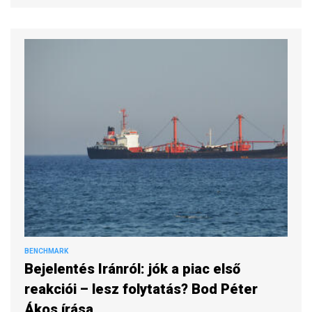
BENCHMARK
Bejelentés Iránról: jók a piac első
reakciói – lesz folytatás? Bod Péter
Ákos írása