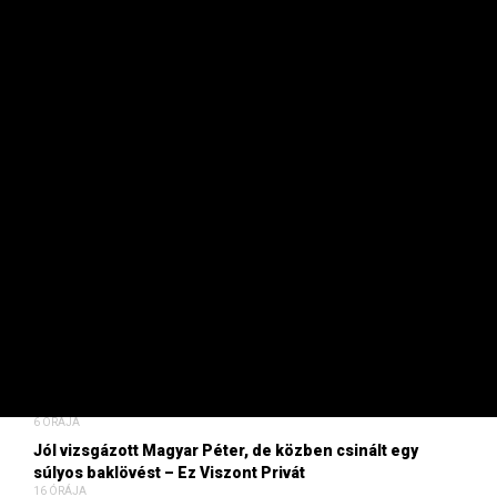
FRISS
Dübörög a fesztiválszezon: ezek Európa legnagyobb
nyári bulijai
42 PERCE
Magyar kézifegyver-gyártásról tárgyalt Washingtonban
a 4iG vezetője
KÖRÜLBELÜL 1 ÓRÁJA
Kiderült, mennyi magyar áldozata volt az embertelen
hőhullámnak
2 ÓRÁJA
Kitartott a techrészvények jó formája New Yorkban
3 ÓRÁJA
Kártyán nyeri el a szívünket Ausztria, de miért nem teszi
meg ugyanezt a Balaton?
6 ÓRÁJA
Jól vizsgázott Magyar Péter, de közben csinált egy
súlyos baklövést – Ez Viszont Privát
16 ÓRÁJA