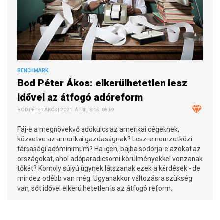
BENCHMARK
Bod Péter Ákos: elkerülhetetlen lesz
idővel az átfogó adóreform
BOD PÉTER ÁKOS | 2021. ÁPRILIS 15. 05:59
Fáj-e a megnövekvő adókulcs az amerikai cégeknek,
közvetve az amerikai gazdaságnak? Lesz-e nemzetközi
társasági adóminimum? Ha igen, bajba sodorja-e azokat az
országokat, ahol adóparadicsomi körülményekkel vonzanak
tőkét? Komoly súlyú ügynek látszanak ezek a kérdések - de
mindez odébb van még. Ugyanakkor változásra szükség
van, sőt idővel elkerülhetetlen is az átfogó reform.