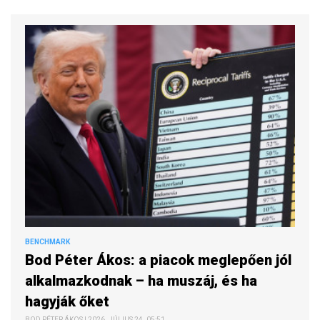
BENCHMARK
Bod Péter Ákos: a piacok meglepően jól
alkalmazkodnak – ha muszáj, és ha
hagyják őket
BOD PÉTER ÁKOS | 2026. JÚLIUS 24. 05:51