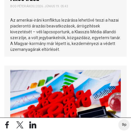
BOD PÉTER ÁKOS | 2026. JÚNIUS 19. 05:43
Az amerikai-iráni konfliktus lezárása lehetővé teszi a hazai
piaclerontó árazási beavatkozások, árrögzítések
kivezetését – véli lapcsoportunk, a Klasszis Média állandó
szerzője, a volt jegybankelnök, közgazdász, egyetemi tanár.
A Magyar-kormány már lépett is, kezdeményezi a védett
üzemanyagárak eltörlését.
9p