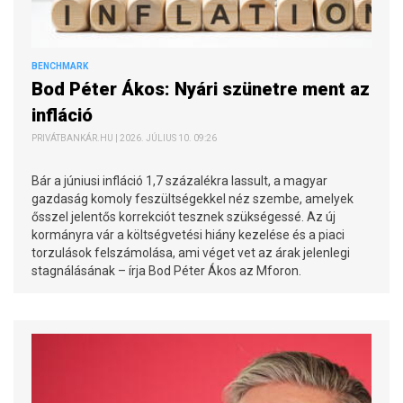
BENCHMARK
Bod Péter Ákos: Nyári szünetre ment az
infláció
PRIVÁTBANKÁR.HU | 2026. JÚLIUS 10. 09:26
Bár a júniusi infláció 1,7 százalékra lassult, a magyar
gazdaság komoly feszültségekkel néz szembe, amelyek
ősszel jelentős korrekciót tesznek szükségessé. Az új
kormányra vár a költségvetési hiány kezelése és a piaci
torzulások felszámolása, ami véget vet az árak jelenlegi
stagnálásának – írja Bod Péter Ákos az Mforon.