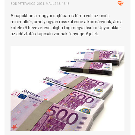
BOD PÉTER ÁKOS | 2021. MÁJUS 13. 15:18
A napokban a magyar sajtóban is téma volt az uniós
minimálbér, amely ugyan rosszul esne a kormánynak, ám a
kötelező bevezetése aligha fog megvalósulni. Ugyanakkor
az adóztatás kapcsán vannak fenyegető jelek.