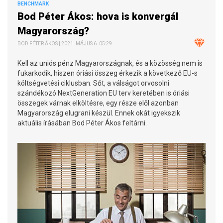
BENCHMARK
Bod Péter Ákos: hova is konvergál
Magyarország?
BOD PÉTER ÁKOS | 2021. MÁJUS 6. 05:29
Kell az uniós pénz Magyarországnak, és a közösség nem is
fukarkodik, hiszen óriási összeg érkezik a következő EU-s
költségvetési ciklusban. Sőt, a válságot orvosolni
szándékozó NextGeneration EU terv keretében is óriási
összegek várnak elköltésre, egy része elől azonban
Magyarország elugrani készül. Ennek okát igyekszik
aktuális írásában Bod Péter Ákos feltárni.