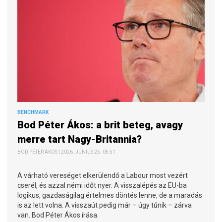
BENCHMARK
Bod Péter Ákos: a brit beteg, avagy
merre tart Nagy-Britannia?
BOD PÉTER ÁKOS | 2026. JÚNIUS 25. 05:51
A várható vereséget elkerülendő a Labour most vezért
cserél, és azzal némi időt nyer. A visszalépés az EU-ba
logikus, gazdaságilag értelmes döntés lenne, de a maradás
is az lett volna. A visszaút pedig már – úgy tűnik – zárva
van. Bod Péter Ákos írása.