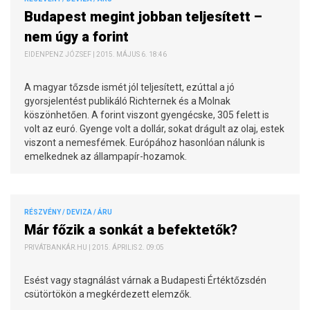
Budapest megint jobban teljesített –
nem úgy a forint
EIDENPENZ JÓZSEF | 2015. MÁJUS 6. 18:46
A magyar tőzsde ismét jól teljesített, ezúttal a jó
gyorsjelentést publikáló Richternek és a Molnak
köszönhetően. A forint viszont gyengécske, 305 felett is
volt az euró. Gyenge volt a dollár, sokat drágult az olaj, estek
viszont a nemesfémek. Európához hasonlóan nálunk is
emelkednek az állampapír-hozamok.
RÉSZVÉNY / DEVIZA / ÁRU
Már főzik a sonkát a befektetők?
PRIVÁTBANKÁR.HU | 2015. ÁPRILIS 2. 09:05
Esést vagy stagnálást várnak a Budapesti Értéktőzsdén
csütörtökön a megkérdezett elemzők.