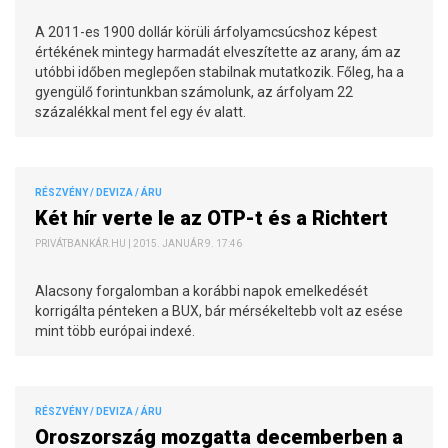
A 2011-es 1900 dollár körüli árfolyamcsúcshoz képest
értékének mintegy harmadát elveszítette az arany, ám az
utóbbi időben meglepően stabilnak mutatkozik. Főleg, ha a
gyengülő forintunkban számolunk, az árfolyam 22
százalékkal ment fel egy év alatt.
RÉSZVÉNY / DEVIZA / ÁRU
Két hír verte le az OTP-t és a Richtert
PRIVÁTBANKÁR.HU | 2015. JANUÁR 9. 17:46
Alacsony forgalomban a korábbi napok emelkedését
korrigálta pénteken a BUX, bár mérsékeltebb volt az esése
mint több európai indexé.
RÉSZVÉNY / DEVIZA / ÁRU
Oroszország mozgatta decemberben a