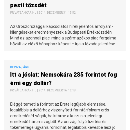
pesti tőzsdét
PRIVÁTBANKÁR.HU | 2014. DECEMBER 31. 15:52
Az Oroszországgal kapcsolatos hírek jelentős árfolyam-
kilengéseket eredményeztek a Budapesti Értéktőzsdén.
Mind az azonnali piac, mind a származékos piac forgalma
bővült az előző hónaphoz képest – írja a tőzsde jelentése.
DEVIZA / ÁRU
Itt a jóslat: Nemsokára 285 forintot fog
érni egy dollár?
PRIVÁTBANKÁR.HU | 2014. DECEMBER 16. 12:18
Eléggé temeti a forintot az Erste legújabb elemzése,
legalábbis a dollárhoz viszonyított forintárfolyam erős
emelkedését várják, ha kitörne a kurzus a jelenlegi
emelkedő háromszögből. Az ország folyó fizetési és
tőkemérlege ugyanis romolhat, legalábbis kevésbé lesz jó