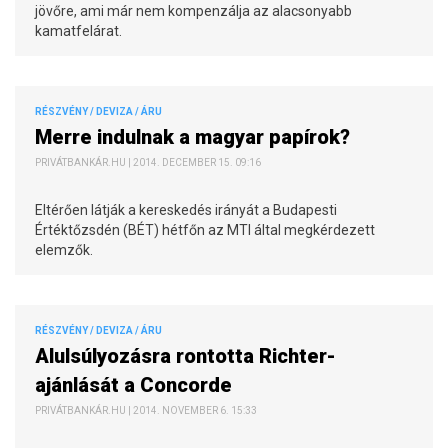
jövőre, ami már nem kompenzálja az alacsonyabb
kamatfelárat.
RÉSZVÉNY / DEVIZA / ÁRU
Merre indulnak a magyar papírok?
PRIVÁTBANKÁR.HU | 2014. DECEMBER 15. 09:16
Eltérően látják a kereskedés irányát a Budapesti
Értéktőzsdén (BÉT) hétfőn az MTI által megkérdezett
elemzők.
RÉSZVÉNY / DEVIZA / ÁRU
Alulsúlyozásra rontotta Richter-
ajánlását a Concorde
PRIVÁTBANKÁR.HU | 2014. NOVEMBER 6. 15:33