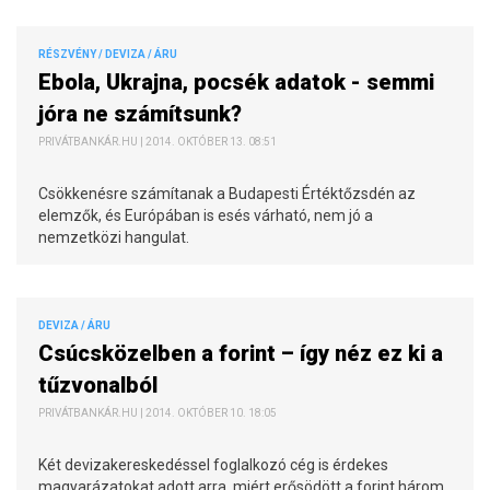
RÉSZVÉNY / DEVIZA / ÁRU
Ebola, Ukrajna, pocsék adatok - semmi
jóra ne számítsunk?
PRIVÁTBANKÁR.HU | 2014. OKTÓBER 13. 08:51
Csökkenésre számítanak a Budapesti Értéktőzsdén az
elemzők, és Európában is esés várható, nem jó a
nemzetközi hangulat.
DEVIZA / ÁRU
Csúcsközelben a forint – így néz ez ki a
tűzvonalból
PRIVÁTBANKÁR.HU | 2014. OKTÓBER 10. 18:05
Két devizakereskedéssel foglalkozó cég is érdekes
magyarázatokat adott arra, miért erősödött a forint három