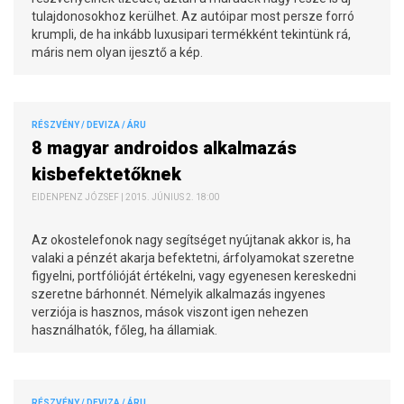
tulajdonosokhoz kerülhet. Az autóipar most persze forró
krumpli, de ha inkább luxusipari termékként tekintünk rá,
máris nem olyan ijesztő a kép.
RÉSZVÉNY / DEVIZA / ÁRU
8 magyar androidos alkalmazás
kisbefektetőknek
EIDENPENZ JÓZSEF | 2015. JÚNIUS 2. 18:00
Az okostelefonok nagy segítséget nyújtanak akkor is, ha
valaki a pénzét akarja befektetni, árfolyamokat szeretne
figyelni, portfólióját értékelni, vagy egyenesen kereskedni
szeretne bárhonnét. Némelyik alkalmazás ingyenes
verziója is hasznos, mások viszont igen nehezen
használhatók, főleg, ha államiak.
RÉSZVÉNY / DEVIZA / ÁRU