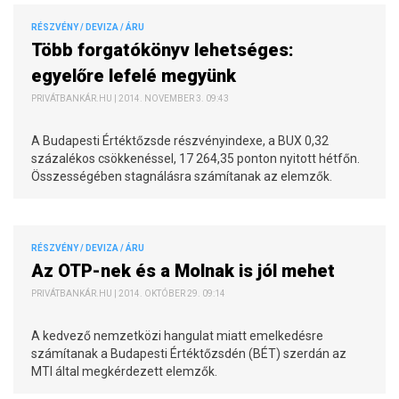
RÉSZVÉNY / DEVIZA / ÁRU
Több forgatókönyv lehetséges:
egyelőre lefelé megyünk
PRIVÁTBANKÁR.HU | 2014. NOVEMBER 3. 09:43
A Budapesti Értéktőzsde részvényindexe, a BUX 0,32
százalékos csökkenéssel, 17 264,35 ponton nyitott hétfőn.
Összességében stagnálásra számítanak az elemzők.
RÉSZVÉNY / DEVIZA / ÁRU
Az OTP-nek és a Molnak is jól mehet
PRIVÁTBANKÁR.HU | 2014. OKTÓBER 29. 09:14
A kedvező nemzetközi hangulat miatt emelkedésre
számítanak a Budapesti Értéktőzsdén (BÉT) szerdán az
MTI által megkérdezett elemzők.