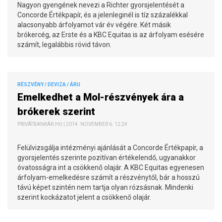
Nagyon gyengének nevezi a Richter gyorsjelentését a
Concorde Értékpapír, és a jelenleginél is tíz százalékkal
alacsonyabb árfolyamot vár év végére. Két másik
brókercég, az Erste és a KBC Equitas is az árfolyam esésére
számít, legalábbis rövid távon.
RÉSZVÉNY / DEVIZA / ÁRU
Emelkedhet a Mol-részvények ára a
brókerek szerint
PRIVÁTBANKÁR.HU | 2014. NOVEMBER 6. 12:24
Felülvizsgálja intézményi ajánlását a Concorde Értékpapír, a
gyorsjelentés szerinte pozitívan értékelendő, ugyanakkor
óvatosságra int a csökkenő olajár. A KBC Equitas egyenesen
árfolyam-emelkedésre számít a részvénytől, bár a hosszú
távú képet szintén nem tartja olyan rózsásnak. Mindenki
szerint kockázatot jelent a csökkenő olajár.