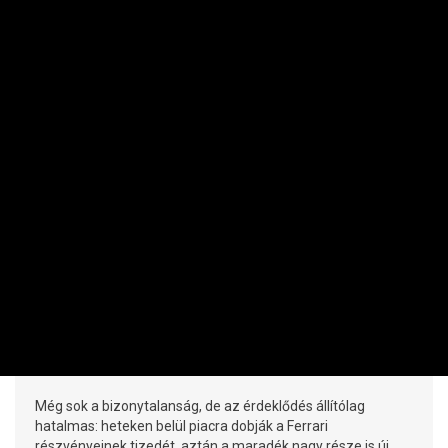
PÉNZÜGYI SZEKTOR
Orbán betartotta a szavát - tényleg
megveszik az Erstét
PRIVÁTBANKÁR.HU | 2015. NOVEMBER 30. 14:03
Orbán Viktor mind az Erste Bankkal, mind az EBRD-vel
kötött összes megállapodást betartotta - mondta Andreas
Treichl, az Erste Group vezérigazgatója.
RÉSZVÉNY / DEVIZA / ÁRU
Történelmi lépés közeleg: te is lehetsz
Ferrari-tulajdonos!
PRIVÁTBANKÁR.HU | 2015. OKTÓBER 7. 12:18
Még sok a bizonytalanság, de az érdeklődés állítólag
hatalmas: heteken belül piacra dobják a Ferrari
részvényeinek tizedét, aztán a maradék nagy része is új