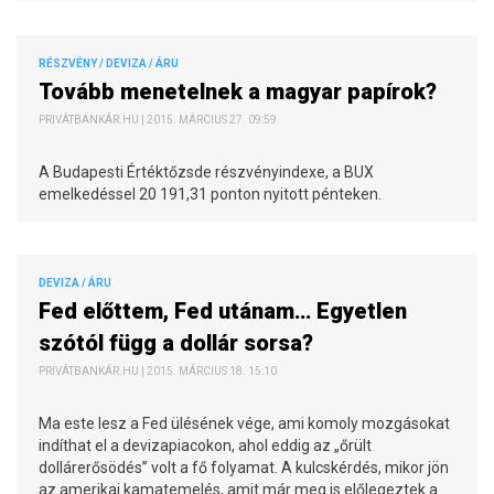
RÉSZVÉNY / DEVIZA / ÁRU
Tovább menetelnek a magyar papírok?
PRIVÁTBANKÁR.HU | 2015. MÁRCIUS 27. 09:59
A Budapesti Értéktőzsde részvényindexe, a BUX
emelkedéssel 20 191,31 ponton nyitott pénteken.
DEVIZA / ÁRU
Fed előttem, Fed utánam… Egyetlen
szótól függ a dollár sorsa?
PRIVÁTBANKÁR.HU | 2015. MÁRCIUS 18. 15:10
Ma este lesz a Fed ülésének vége, ami komoly mozgásokat
indíthat el a devizapiacokon, ahol eddig az „őrült
dollárerősödés” volt a fő folyamat. A kulcskérdés, mikor jön
az amerikai kamatemelés, amit már meg is előlegeztek a