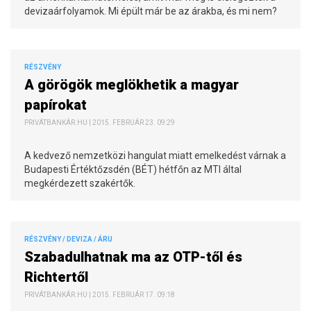
devizaárfolyamok. Mi épült már be az árakba, és mi nem?
RÉSZVÉNY
A görögök meglökhetik a magyar
papírokat
PRIVÁTBANKÁR.HU | 2015. FEBRUÁR 23. 09:29
A kedvező nemzetközi hangulat miatt emelkedést várnak a
Budapesti Értéktőzsdén (BÉT) hétfőn az MTI által
megkérdezett szakértők.
RÉSZVÉNY / DEVIZA / ÁRU
Szabadulhatnak ma az OTP-től és
Richtertől
PRIVÁTBANKÁR.HU | 2015. FEBRUÁR 17. 09:18