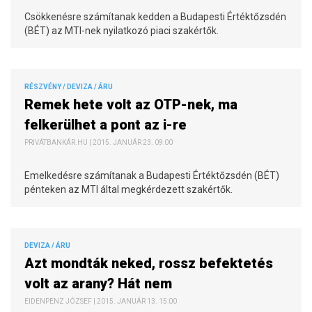
Csökkenésre számítanak kedden a Budapesti Értéktőzsdén
(BÉT) az MTI-nek nyilatkozó piaci szakértők.
RÉSZVÉNY / DEVIZA / ÁRU
Remek hete volt az OTP-nek, ma
felkerülhet a pont az i-re
PRIVÁTBANKÁR.HU | 2015. JANUÁR 23. 09:00
Emelkedésre számítanak a Budapesti Értéktőzsdén (BÉT)
pénteken az MTI által megkérdezett szakértők.
DEVIZA / ÁRU
Azt mondták neked, rossz befektetés
volt az arany? Hát nem
EIDENPENZ JÓZSEF | 2015. JANUÁR 13. 15:00