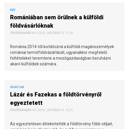
KKV
Romániában sem örülnek a külföldi
földvásárlóknak
PRIVÁTBANKÁR.HU | 2012. OKTÓBER 15. 17:20
Románia 2014-től korlátozná a külföldi magánszemélyek
romániai termőföldvásárlását, ugyanakkor megfelelő
feltételeket teremtene a mezőgazdaságban beruházni
akaró külföldiek számára.
INGATLAN
Lázár és Fazekas a földtörvényről
egyeztetett
PRIVÁTBANKÁR.HU | 2012. OKTÓBER 15. 15:21
Az egyeztetésen áttekintették a földtörvény főbb céljait,