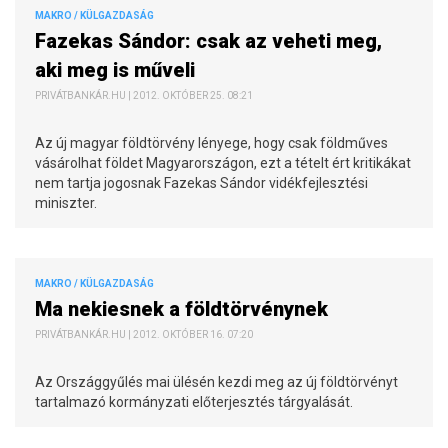
MAKRO / KÜLGAZDASÁG
Fazekas Sándor: csak az veheti meg,
aki meg is műveli
PRIVÁTBANKÁR.HU | 2012. OKTÓBER 25. 08:21
Az új magyar földtörvény lényege, hogy csak földműves
vásárolhat földet Magyarországon, ezt a tételt ért kritikákat
nem tartja jogosnak Fazekas Sándor vidékfejlesztési
miniszter.
MAKRO / KÜLGAZDASÁG
Ma nekiesnek a földtörvénynek
PRIVÁTBANKÁR.HU | 2012. OKTÓBER 16. 07:20
Az Országgyűlés mai ülésén kezdi meg az új földtörvényt
tartalmazó kormányzati előterjesztés tárgyalását.