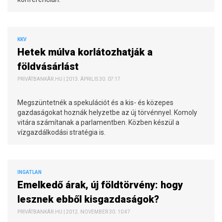
KKV
Hetek múlva korlátozhatják a
földvásárlást
PRIVÁTBANKÁR.HU | 2013. ÁPRILIS 30. 07:17
Megszüntetnék a spekulációt és a kis- és közepes
gazdaságokat hoznák helyzetbe az új törvénnyel. Komoly
vitára számítanak a parlamentben. Közben készül a
vízgazdálkodási stratégia is.
INGATLAN
Emelkedő árak, új földtörvény: hogy
lesznek ebből kisgazdaságok?
PRIVÁTBANKÁR.HU | 2012. NOVEMBER 30. 10:47