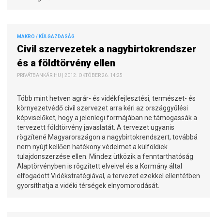
MAKRO / KÜLGAZDASÁG
Civil szervezetek a nagybirtokrendszer
és a földtörvény ellen
PRIVÁTBANKÁR.HU | 2012. OKTÓBER 26. 14:25
Több mint hetven agrár- és vidékfejlesztési, természet- és
környezetvédő civil szervezet arra kéri az országgyűlési
képviselőket, hogy a jelenlegi formájában ne támogassák a
tervezett földtörvény javaslatát. A tervezet ugyanis
rögzítené Magyarországon a nagybirtokrendszert, továbbá
nem nyújt kellően hatékony védelmet a külföldiek
tulajdonszerzése ellen. Mindez ütközik a fenntarthatóság
Alaptörvényben is rögzített elveivel és a Kormány által
elfogadott Vidékstratégiával, a tervezet ezekkel ellentétben
gyorsíthatja a vidéki térségek elnyomorodását.