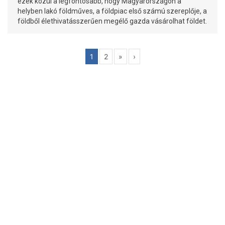
ezek közül a legfontosabb, hogy Magyarországon a
helyben lakó földműves, a földpiac első számú szereplője, a
földből élethivatásszerűen megélő gazda vásárolhat földet.
1
2
»
›