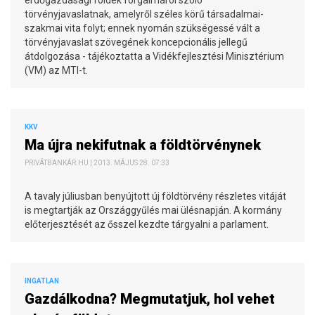
erdőgazdasági földek forgalmáról szóló
törvényjavaslatnak, amelyről széles körű társadalmai-
szakmai vita folyt; ennek nyomán szükségessé vált a
törvényjavaslat szövegének koncepcionális jellegű
átdolgozása - tájékoztatta a Vidékfejlesztési Minisztérium
(VM) az MTI-t.
KKV
Ma újra nekifutnak a földtörvénynek
PRIVÁTBANKÁR.HU | 2013. MÁJUS 28. 07:33
A tavaly júliusban benyújtott új földtörvény részletes vitáját
is megtartják az Országgyűlés mai ülésnapján. A kormány
előterjesztését az ősszel kezdte tárgyalni a parlament.
INGATLAN
Gazdálkodna? Megmutatjuk, hol vehet