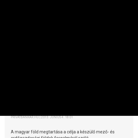
MAKRO / KÜLGAZDASÁG
Orbán: ebben a formájában vége van a
fejlesztési ügynökségnek
PRIVÁTBANKÁR.HU | 2013. JÚNIUS 17. 12:30
A miniszterelnök szerint az új földtörvénnyel sikerül
megvédeni a magyar termőföldet.
KKV
Az 1100 éves vita vége: magyar földet,
magyar embernek!
PRIVÁTBANKÁR.HU | 2013. JÚNIUS 4. 18:01
A magyar föld megtartása a célja a készülő mező- és