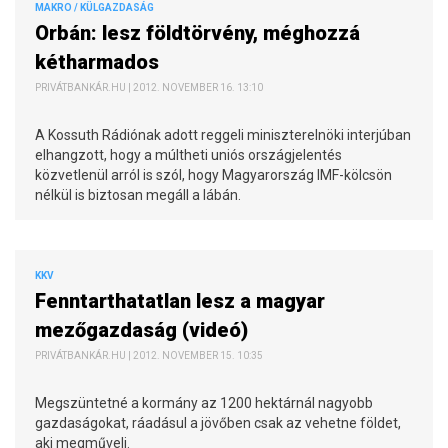
MAKRO / KÜLGAZDASÁG
Orbán: lesz földtörvény, méghozzá
kétharmados
PRIVÁTBANKÁR.HU | 2012. NOVEMBER 16. 13:10
A Kossuth Rádiónak adott reggeli miniszterelnöki interjúban
elhangzott, hogy a múltheti uniós országjelentés
közvetlenül arról is szól, hogy Magyarország IMF-kölcsön
nélkül is biztosan megáll a lábán.
KKV
Fenntarthatatlan lesz a magyar
mezőgazdaság (videó)
PRIVÁTBANKÁR.HU | 2012. NOVEMBER 15. 10:35
Megszüntetné a kormány az 1200 hektárnál nagyobb
gazdaságokat, ráadásul a jövőben csak az vehetne földet,
aki megműveli.