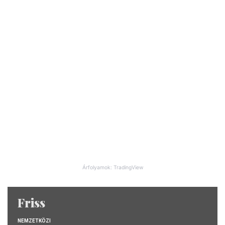
Árfolyamok: TradingView
Friss
NEMZETKÖZI