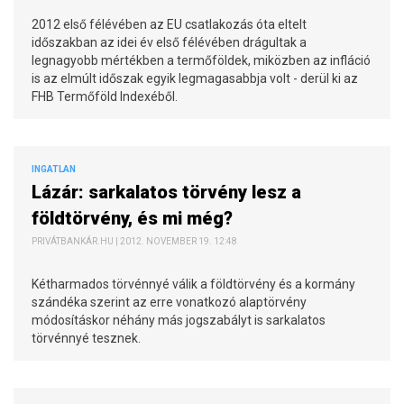
2012 első félévében az EU csatlakozás óta eltelt
időszakban az idei év első félévében drágultak a
legnagyobb mértékben a termőföldek, miközben az infláció
is az elmúlt időszak egyik legmagasabbja volt - derül ki az
FHB Termőföld Indexéből.
INGATLAN
Lázár: sarkalatos törvény lesz a
földtörvény, és mi még?
PRIVÁTBANKÁR.HU | 2012. NOVEMBER 19. 12:48
Kétharmados törvénnyé válik a földtörvény és a kormány
szándéka szerint az erre vonatkozó alaptörvény
módosításkor néhány más jogszabályt is sarkalatos
törvénnyé tesznek.