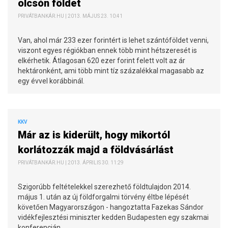
olcsón földet
PRIVÁTBANKÁR.HU | 2013. MÁJUS 23. 10:41
Van, ahol már 233 ezer forintért is lehet szántóföldet venni,
viszont egyes régiókban ennek több mint hétszeresét is
elkérhetik. Átlagosan 620 ezer forint felett volt az ár
hektáronként, ami több mint tíz százalékkal magasabb az
egy évvel korábbinál.
KKV
Már az is kiderült, hogy mikortól
korlátozzák majd a földvásárlást
PRIVÁTBANKÁR.HU | 2013. ÁPRILIS 30. 11:29
Szigorúbb feltételekkel szerezhető földtulajdon 2014.
május 1. után az új földforgalmi törvény éltbe lépését
követően Magyarországon - hangoztatta Fazekas Sándor
vidékfejlesztési miniszter kedden Budapesten egy szakmai
konferencián.