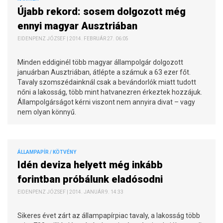
Újabb rekord: sosem dolgozott még
ennyi magyar Ausztriában
EIDENPENZ JÓZSEF | 2014. FEBRUÁR 27. 06:05
Minden eddiginél több magyar állampolgár dolgozott
januárban Ausztriában, átlépte a számuk a 63 ezer főt.
Tavaly szomszédainknál csak a bevándorlók miatt tudott
nőni a lakosság, több mint hatvanezren érkeztek hozzájuk.
Állampolgárságot kérni viszont nem annyira divat – vagy
nem olyan könnyű.
ÁLLAMPAPÍR / KÖTVÉNY
Idén deviza helyett még inkább
forintban próbálunk eladósodni
EIDENPENZ JÓZSEF | 2014. JANUÁR 9. 14:33
Sikeres évet zárt az állampapírpiac tavaly, a lakosság több