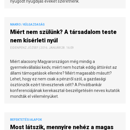
nyugodt nyugdíjas éveket szeretnénk.
MAKRO / KÜLGAZDASÁG
Miért nem szülünk? A társadalom teste
nem kísérleti nyúl
EIDENPENZ JÓZSEF | 2016. JANUÁR 28. 16:09
Miért alacsony Magyarországon még mindig a
gyermekvállalási kedv, miért nem hoztak eddig áttörést az
állami támogatások ellenére? Miért magasabb másutt?
Lehet, hogy ez nem csak a pénzről szól, a gazdasági
ösztönzők ezért tévesztenek célt? A Privátbankár
konferenciájának kerekasztal-beszélgetésén neves kutatók
mondták el véleményüket.
BEFEKTETÉSI ALAPOK
Most látszik, mennyire nehéz a magas