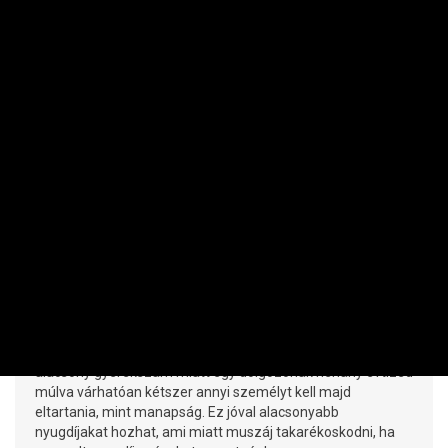
bankból - hova tűnt?
PRIVÁTBANKÁR.HU | 2016. FEBRUÁR 29. 12:23
2016 januárjában is csökkent a lakosság hitelállománya, a
betétekből 147 milliárd tűnt el - ennek jó részén állampapírt
vettek a magyarok.
SZEMÉLYES PÉNZÜGYEK
A számok kérlelhetetlenek: muszáj
megtakarítanod, vagy nem lesz
nyugdíjad
PRIVÁTBANKÁR.HU | 2016. FEBRUÁR 23. 08:28
Ne reménykedjünk a csodában, a magyar és európai
alacsony gyerekszám miatt egy dolgozónak néhány évtized
múlva várhatóan kétszer annyi személyt kell majd
eltartania, mint manapság. Ez jóval alacsonyabb
nyugdíjakat hozhat, ami miatt muszáj takarékoskodni, ha