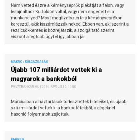
Nem vetted észre a kéményseprők plakátját a falon, vagy
lesajnáltad? Külföldön voltál, vagy nem engedett el a
munkahelyed? Most megfizetsz érte a kéményseprőkön
keresztül, akik kiszámlázzák neked. Ebben van, aki szerint a
rezsicsökkentés is közrejátszik, a szolgáltató szerint
viszont a legtöbb ügyfél így jobban jár.
MAKRO / KÜLGAZDASÁG
Újabb 107 milliárdot vettek ki a
magyarok a bankokból
PRIVÁTBANKÁR.HU | 2014. ÁPRILIS 30. 11:50
Márciusban a háztartások törlesztették hiteleiket, és újabb
százmilliárdot vettek ki a bankbetétekből, a cégeknél
hasonló folyamatok zajlottak.
KARRIER