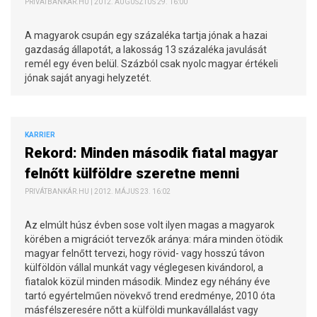
PRIVÁTBANKÁR.HU | 2012. AUGUSZTUS 29. 16:00
A magyarok csupán egy százaléka tartja jónak a hazai
gazdaság állapotát, a lakosság 13 százaléka javulását
remél egy éven belül. Százból csak nyolc magyar értékeli
jónak saját anyagi helyzetét.
KARRIER
Rekord: Minden második fiatal magyar
felnőtt külföldre szeretne menni
PRIVÁTBANKÁR.HU | 2012. MÁJUS 23. 16:02
Az elmúlt húsz évben sose volt ilyen magas a magyarok
körében a migrációt tervezők aránya: mára minden ötödik
magyar felnőtt tervezi, hogy rövid- vagy hosszú távon
külföldön vállal munkát vagy véglegesen kivándorol, a
fiatalok közül minden második. Mindez egy néhány éve
tartó egyértelműen növekvő trend eredménye, 2010 óta
másfélszeresére nőtt a külföldi munkavállalást vagy