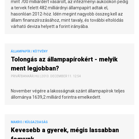
mint 700 milliárdért vásárolt, az intézményi aukciókon pedig
a tervek felett 482 milliárdnyi állampapírt adtak el,
hasonlóan 2012-höz. Idén megint nagyobb összeg kell az
állam finanszírozásához, mint tavaly, és további eltolódás
várható deviza helyett a forint irányába.
ÁLLAMPAPÍR / KÖTVÉNY
Tolongás az állampapírokért - melyik
ment legjobban?
PRIVÁTBANKÁR.HU | 2013. DECEMBER 11. 12:54
November végére a lakosságnak szánt állampapírok teljes
állománya 1639,2 milliárd forintra emelkedett.
MAKRO / KÜLGAZDASÁG
Kevesebb a gyerek, mégis lassabban