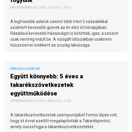
fogyunk
PRIVÁTBANKÁR.HU | 2013. JÚLIUS 17. 09:10
A legfrissebb adatok szerint több mint 5 százalékkal
született kevesebb gyerek az év első öt hónapjában.
Ráadásul kevesebb házasságot is kötöttek, igaz, a szezon
csak nemrég indult be. A vizsgált időszakban csaknem
húszezerrel csökkent az ország lakossága.
PÉNZÜGYI SZEKTOR
Együtt könnyebb: 5 éves a
takarékszövetkezetek
együttműködése
PRIVÁTBANKÁR.HU | 2013. MÁJUS 23. 12:03
A takarékszövetkezetek szempontjából fontos lépés volt,
hogy öt évvel ezelőtt megalapították a Takarékpontot,
amely összefogja a takarékszövetkezeteket.