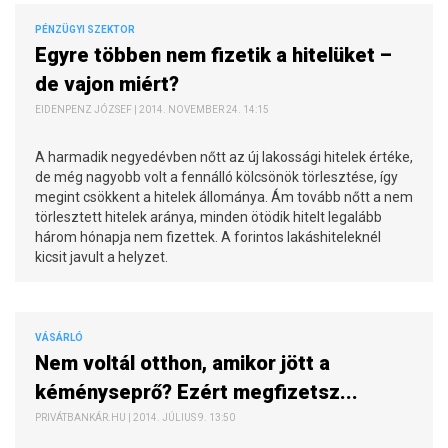
PÉNZÜGYI SZEKTOR
Egyre többen nem fizetik a hitelüket –
de vajon miért?
EIDENPENZ JÓZSEF | 2014. NOVEMBER 24. 14:15
A harmadik negyedévben nőtt az új lakossági hitelek értéke,
de még nagyobb volt a fennálló kölcsönök törlesztése, így
megint csökkent a hitelek állománya. Ám tovább nőtt a nem
törlesztett hitelek aránya, minden ötödik hitelt legalább
három hónapja nem fizettek. A forintos lakáshiteleknél
kicsit javult a helyzet.
VÁSÁRLÓ
Nem voltál otthon, amikor jött a
kéményseprő? Ezért megfizetsz...
PRIVÁTBANKÁR.HU | 2014. JÚLIUS 9. 13:50