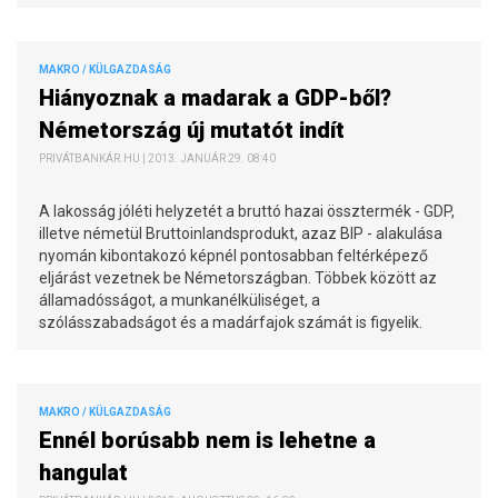
MAKRO / KÜLGAZDASÁG
Hiányoznak a madarak a GDP-ből?
Németország új mutatót indít
PRIVÁTBANKÁR.HU | 2013. JANUÁR 29. 08:40
A lakosság jóléti helyzetét a bruttó hazai össztermék - GDP,
illetve németül Bruttoinlandsprodukt, azaz BIP - alakulása
nyomán kibontakozó képnél pontosabban feltérképező
eljárást vezetnek be Németországban. Többek között az
államadósságot, a munkanélküliséget, a
szólásszabadságot és a madárfajok számát is figyelik.
MAKRO / KÜLGAZDASÁG
Ennél borúsabb nem is lehetne a
hangulat