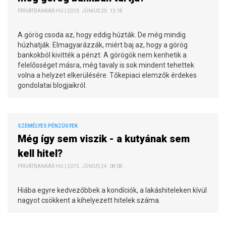
PRIVÁTBANKÁR.HU | 2015. JÚNIUS 29. 13:18
A görög csoda az, hogy eddig húzták. De még mindig
húzhatják. Elmagyarázzák, miért baj az, hogy a görög
bankokból kivitték a pénzt. A görögök nem kenhetik a
felelősséget másra, még tavaly is sok mindent tehettek
volna a helyzet elkerülésére. Tőkepiaci elemzők érdekes
gondolatai blogjaikról.
SZEMÉLYES PÉNZÜGYEK
Még így sem viszik - a kutyának sem
kell hitel?
PRIVÁTBANKÁR.HU | 2015. JÚNIUS 24. 08:08
Hiába egyre kedvezőbbek a kondíciók, a lakáshiteleken kívül
nagyot csökkent a kihelyezett hitelek száma.