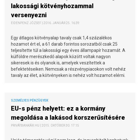
lakossági kötvényhozammal
versenyezni
EIDENPENZ JÓZSEF | 2016. JANUÁR 25. 16:39
Egy átlagos kötvényalap tavaly csak 1,4 százalékos
hozamot ért el, a 61 darab forintos sorozatból csak 25
teljesítette túl a lakossági egy éves állampapír hozamát. A
külföldre merészkedő alapok között voltak nagyon
sikeresek is és olyanok is, amelyek veszítettek a
befektetéseiken. Nemcsak a részvénypiacokon volt nehéz
tavaly az élet, a kötvényeken is nehéz volt hozamot elérni.
SZEMÉLYES PÉNZÜGYEK
EU-s pénz helyett: ez a kormány
megoldása a lakásod korszerűsítésére
PRIVÁTBANKÁR.HU | 2015. OKTÓBER 30. 17:15