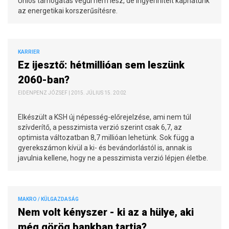
Uniós támogatás végül nem lesz, de ingyenhitelt kaphatunk
az energetikai korszerűsítésre.
KARRIER
Ez ijesztő: hétmillióan sem leszünk
2060-ban?
EIDENPENZ JÓZSEF | 2015. JÚLIUS 15. 20:02
Elkészült a KSH új népesség-előrejelzése, ami nem túl
szívderítő, a pesszimista verzió szerint csak 6,7, az
optimista változatban 8,7 millióan lehetünk. Sok függ a
gyerekszámon kívül a ki- és bevándorlástól is, annak is
javulnia kellene, hogy ne a pesszimista verzió lépjen életbe.
MAKRO / KÜLGAZDASÁG
Nem volt kényszer - ki az a hülye, aki
még görög bankban tartja?