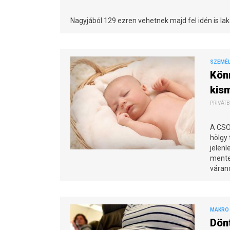
Nagyjából 129 ezren vehetnek majd fel idén is laká
SZEMÉL
Könn
kis
PRIVÁTB
A CSOK
hölgy 
jelenl
mentes
várand
MAKRO 
Dönt