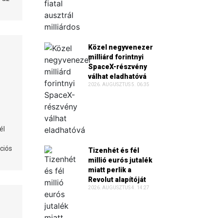
Közel negyvenezer
milliárd forintnyi
SpaceX-részvény
válhat eladhatóvá
2026. AUGUSZTUS 5. 06:35
él
ciós
Tizenhét és fél
millió eurós jutalék
miatt perlik a
Revolut alapítóját
2026. AUGUSZTUS 4. 14:27