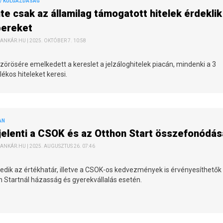
/ KÜLGAZDASÁG
te csak az államilag támogatott hitelek érdeklik
ereket
ANKÁR.HU | 2025. OKTÓBER 7. 10:58
örösére emelkedett a kereslet a jelzáloghitelek piacán, mindenki a 3
ékos hiteleket keresi.
AN
jelenti a CSOK és az Otthon Start összefonódá
ANKÁR.HU | 2025. AUGUSZTUS 26. 07:46
dik az értékhatár, illetve a CSOK-os kedvezmények is érvényesíthetők
 Startnál házasság és gyerekvállalás esetén.