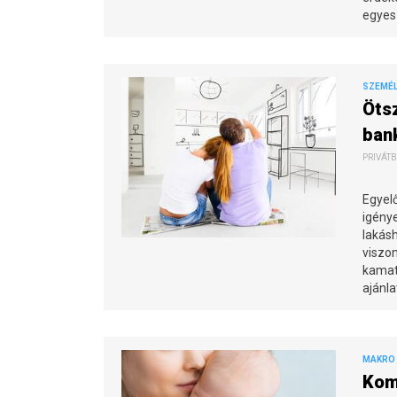
egyes
SZEMÉL
Öts
bank
PRIVÁTB
Egyelő
igénye
lakásh
viszon
kamat
ajánla
MAKRO 
Kom