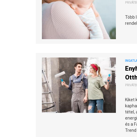
PRIVÁTB
Több 
rendel
INGATL
Enyh
Ott
PRIVÁTB
Kiket 
kaphat
tétel,
energi
és a F
Trend