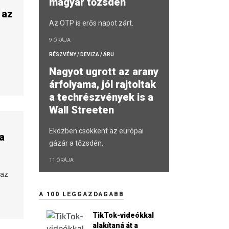
magyar tőzsdén
 az
Az OTP is erős napot zárt.
9 ÓRÁJA
RÉSZVÉNY / DEVIZA / ÁRU
Nagyot ugrott az arany
árfolyama, jól rajtoltak
a techrészvények is a
Wall Streeten
Eközben csökkent az európai
sa
gázár a tőzsdén.
11 ÓRÁJA
 az
A 100 LEGGAZDAGABB
TikTok-videókkal
alakítaná át a