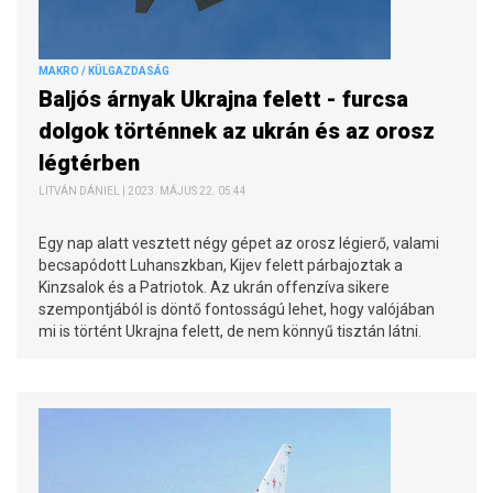
MAKRO / KÜLGAZDASÁG
Baljós árnyak Ukrajna felett - furcsa
dolgok történnek az ukrán és az orosz
légtérben
LITVÁN DÁNIEL | 2023. MÁJUS 22. 05:44
Egy nap alatt vesztett négy gépet az orosz légierő, valami
becsapódott Luhanszkban, Kijev felett párbajoztak a
Kinzsalok és a Patriotok. Az ukrán offenzíva sikere
szempontjából is döntő fontosságú lehet, hogy valójában
mi is történt Ukrajna felett, de nem könnyű tisztán látni.