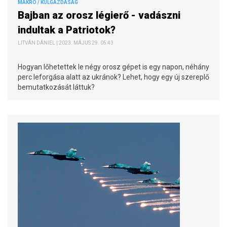
MAKRO / KÜLGAZDASÁG
Bajban az orosz légierő - vadászni
indultak a Patriotok?
LITVÁN DÁNIEL | 2023. MÁJUS 29. 05:43
Hogyan lőhetettek le négy orosz gépet is egy napon, néhány
perc leforgása alatt az ukránok? Lehet, hogy egy új szereplő
bemutatkozását láttuk?