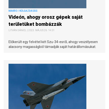
MAKRO / KÜLGAZDASÁG
Videón, ahogy orosz gépek saját
területüket bombázzák
LITVÁN DÁNIEL | 2023. MÁJUS 26. 14:01
Előkerült egy felvétel két Szu-34-esről, ahogy veszélyesen
alacsony magasságból támadják saját határállomásukat.