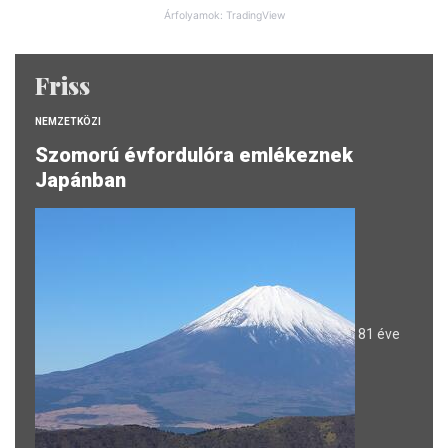
Árfolyamok: TradingView
Friss
NEMZETKÖZI
Szomorú évfordulóra emlékeznek
Japánban
81 éve