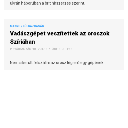
ukrán háborúban a brit hírszerzés szerint.
MAKRO / KÜLGAZDASÁG
Vadászgépet veszítettek az oroszok
Szíriában
PRIVÁTBANKÁR.HU | 2017. OKTÓBER 10. 11:46
Nem sikerült felszállni az orosz légierő egy gépének.