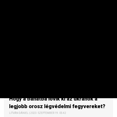
célpontokra lövik ki ezeket? Tényleg az lenne a cél, hogy
millió dolláros eszközökkel lakóházakat romboljanak le?
MAKRO / KÜLGAZDASÁG
Hogy a bánatba lövik ki az ukránok a
legjobb orosz légvédelmi fegyvereket?
LITVÁN DÁNIEL | 2023. SZEPTEMBER 19. 05:42