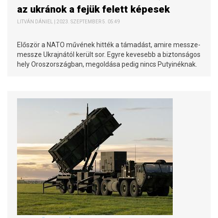
az ukránok a fejük felett képesek
LITVÁN DÁNIEL | 2023. SZEPTEMBER 5. 05:49
Először a NATO művének hitték a támadást, amire messze-
messze Ukrajnától került sor. Egyre kevesebb a biztonságos
hely Oroszországban, megoldása pedig nincs Putyinéknak.