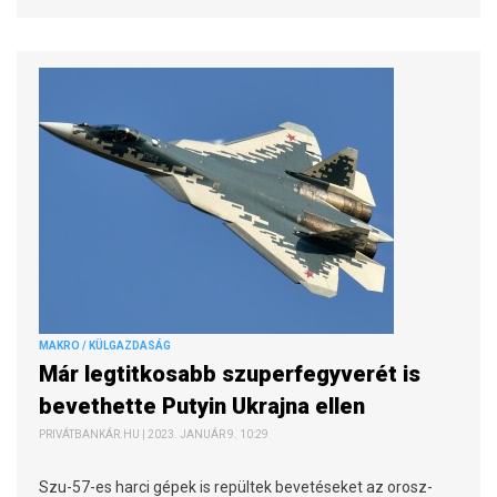
MAKRO / KÜLGAZDASÁG
Már legtitkosabb szuperfegyverét is
bevethette Putyin Ukrajna ellen
PRIVÁTBANKÁR.HU | 2023. JANUÁR 9. 10:29
Szu-57-es harci gépek is repültek bevetéseket az orosz-