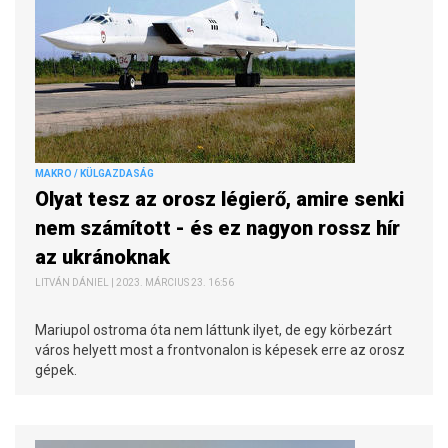
MAKRO / KÜLGAZDASÁG
Olyat tesz az orosz légierő, amire senki
nem számított - és ez nagyon rossz hír
az ukránoknak
LITVÁN DÁNIEL | 2023. MÁRCIUS 23. 16:56
Mariupol ostroma óta nem láttunk ilyet, de egy körbezárt
város helyett most a frontvonalon is képesek erre az orosz
gépek.