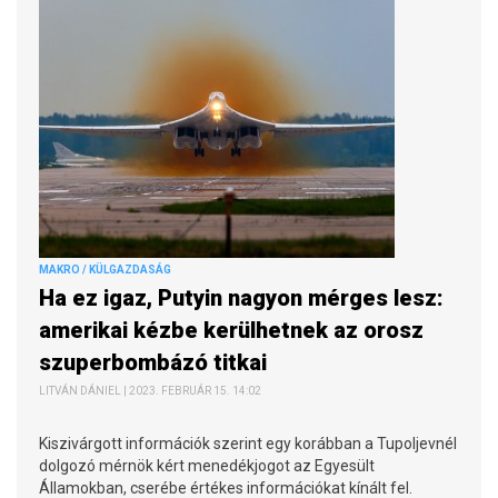
MAKRO / KÜLGAZDASÁG
Ha ez igaz, Putyin nagyon mérges lesz:
amerikai kézbe kerülhetnek az orosz
szuperbombázó titkai
LITVÁN DÁNIEL | 2023. FEBRUÁR 15. 14:02
Kiszivárgott információk szerint egy korábban a Tupoljevnél
dolgozó mérnök kért menedékjogot az Egyesült
Államokban, cserébe értékes információkat kínált fel.