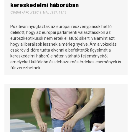
kereskedelmi háborúban
CSABAI KÁROLY | 2019. MÁJUS 27. 11:13
Pozitívan nyugtázták az európai részvénypiacok hétfő
délelőtt, hogy az európai parlamenti választásokon az
euroszkeptikusok nem értek el átütő sikert, valamint azt,
hogy a liberálisok lesznek a mérleg nyelve. Ám a voksolás
csak rövid időre tudta elvonni a befektetők figyelmét a
kereskedelmi háború e héten várható fejleményeiről,
amelyeket külföldön és idehaza más érdekes események is
fűszerezhetnek.