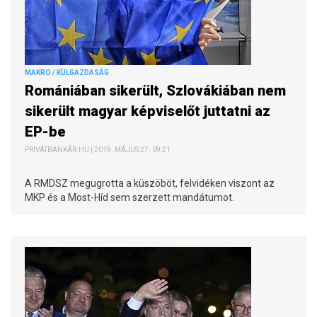
MAKRO / KÜLGAZDASÁG
Romániában sikerült, Szlovákiában nem
sikerült magyar képviselőt juttatni az
EP-be
PRIVÁTBANKÁR.HU | 2019. MÁJUS 27. 09:21
A RMDSZ megugrotta a küszöböt, felvidéken viszont az
MKP és a Most-Híd sem szerzett mandátumot.