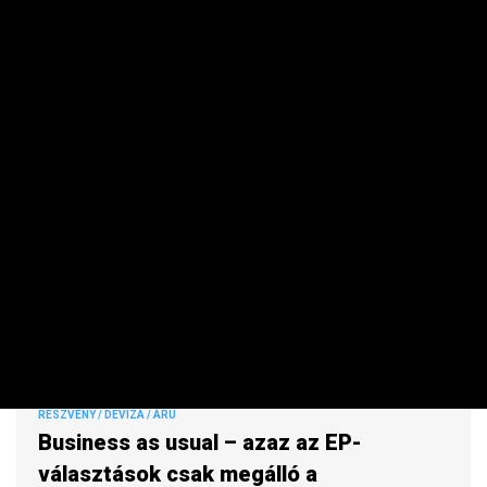
története legrosszabb eredményét érte el, a Fidesz tovább
erősödött: német lapok szerint a magyar kormánypárt
csatlakozhat a Liga vezette nacionalista frakcióhoz. Ennek
azonban meglehet a maga veszélye.
RÉSZVÉNY / DEVIZA / ÁRU
Business as usual – azaz az EP-
választások csak megálló a