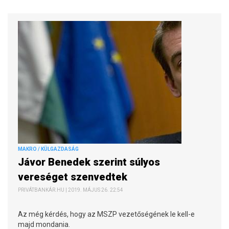
MAKRO / KÜLGAZDASÁG
Jávor Benedek szerint súlyos
vereséget szenvedtek
PRIVÁTBANKÁR.HU | 2019. MÁJUS 26. 22:54
Az még kérdés, hogy az MSZP vezetőségének le kell-e
majd mondania.