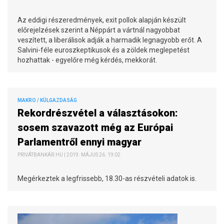
Az eddigi részeredmények, exit pollok alapján készült
előrejelzések szerint a Néppárt a vártnál nagyobbat
veszített, a liberálisok adják a harmadik legnagyobb erőt. A
Salvini-féle euroszkeptikusok és a zöldek meglepetést
hozhattak - egyelőre még kérdés, mekkorát.
MAKRO / KÜLGAZDASÁG
Rekordrészvétel a választásokon:
sosem szavazott még az Európai
Parlamentről ennyi magyar
PRIVÁTBANKÁR.HU | 2019. MÁJUS 26. 19:02
Megérkeztek a legfrissebb, 18.30-as részvételi adatok is.