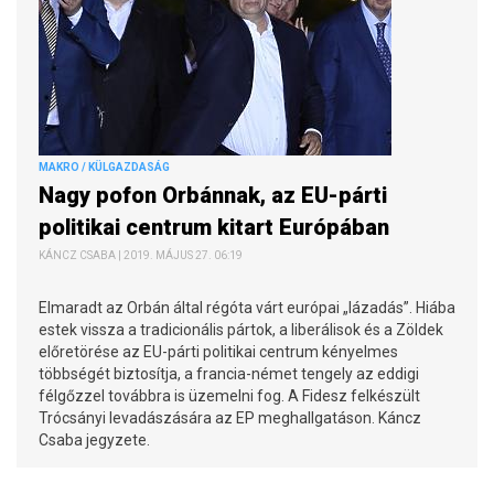
MAKRO / KÜLGAZDASÁG
Nagy pofon Orbánnak, az EU-párti
politikai centrum kitart Európában
KÁNCZ CSABA | 2019. MÁJUS 27. 06:19
Elmaradt az Orbán által régóta várt európai „lázadás”. Hiába
estek vissza a tradicionális pártok, a liberálisok és a Zöldek
előretörése az EU-párti politikai centrum kényelmes
többségét biztosítja, a francia-német tengely az eddigi
félgőzzel továbbra is üzemelni fog. A Fidesz felkészült
Trócsányi levadászására az EP meghallgatáson. Káncz
Csaba jegyzete.