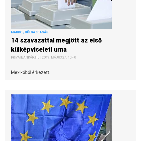
MAKRO / KÜLGAZDASÁG
14 szavazattal megjött az első
külképviseleti urna
PRIVÁTBANKÁR.HU | 2019. MÁJUS 27. 10:40
Mexikóból érkezett.