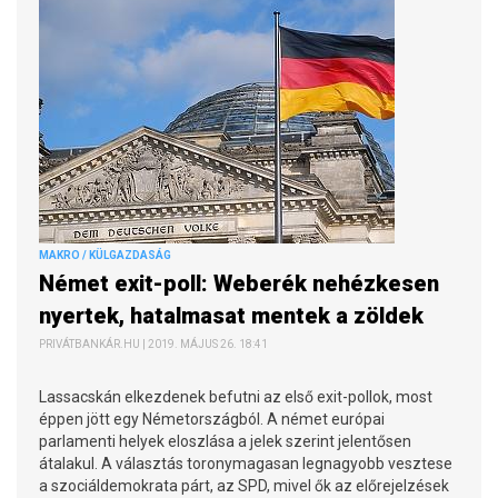
MAKRO / KÜLGAZDASÁG
Német exit-poll: Weberék nehézkesen
nyertek, hatalmasat mentek a zöldek
PRIVÁTBANKÁR.HU | 2019. MÁJUS 26. 18:41
Lassacskán elkezdenek befutni az első exit-pollok, most
éppen jött egy Németországból. A német európai
parlamenti helyek eloszlása a jelek szerint jelentősen
átalakul. A választás toronymagasan legnagyobb vesztese
a szociáldemokrata párt, az SPD, mivel ők az előrejelzések