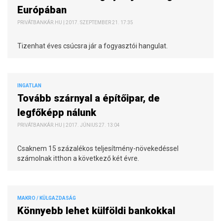
Európában
PRIVÁTBANKÁR.HU | 2017. SZEPTEMBER 21. 17:35
Tizenhat éves csúcsra jár a fogyasztói hangulat.
INGATLAN
Tovább szárnyal a építőipar, de
legfőképp nálunk
PRIVÁTBANKÁR.HU | 2017. JÚNIUS 27. 13:04
Csaknem 15 százalékos teljesítmény-növekedéssel
számolnak itthon a következő két évre.
MAKRO / KÜLGAZDASÁG
Könnyebb lehet külföldi bankokkal