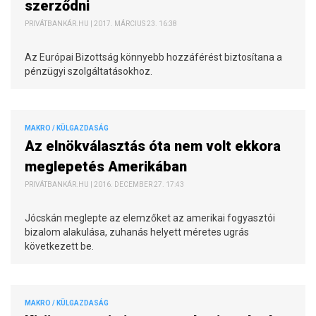
szerződni
PRIVÁTBANKÁR.HU | 2017. MÁRCIUS 23. 16:38
Az Európai Bizottság könnyebb hozzáférést biztosítana a
pénzügyi szolgáltatásokhoz.
MAKRO / KÜLGAZDASÁG
Az elnökválasztás óta nem volt ekkora
meglepetés Amerikában
PRIVÁTBANKÁR.HU | 2016. DECEMBER 27. 17:43
Jócskán meglepte az elemzőket az amerikai fogyasztói
bizalom alakulása, zuhanás helyett méretes ugrás
következett be.
MAKRO / KÜLGAZDASÁG