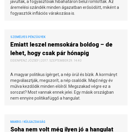
javultak, a fogyasztóiak hibahatáron belül romlottak. Az
áremelési szándék minden ágazatban erősödött, miként a
fogyasztók inflációs várakozása is.
SZEMÉLYES PÉNZÜGYEK
Emiatt leszel nemsokára boldog – de
lehet, hogy csak pár hónapig
EIDENPENZ JÓZSEF | 2017. SZEPTEMBER 29. 14:40
A magyar politikus ígérget, a nép örül és bízik. A kormányt
megválasztják, megszorít, a nép csalódik. Majd négy év
múlva kezdődik minden elölről. Megszakad végre ez a
sorozat? Most vannak ennek jelei. Egy másik országban
nem ennyire politikafüggő a hangulat.
MAKRO / KÜLGAZDASÁG
Soha nem volt még ilyen jó a hangulat