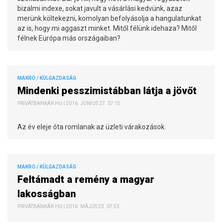
bizalmi indexe, sokat javult a vásárlási kedvünk, azaz
merünk költekezni, komolyan befolyásolja a hangulatunkat
az is, hogy mi aggaszt minket. Mitől félünk idehaza? Mitől
félnek Európa más országaiban?
MAKRO / KÜLGAZDASÁG
Mindenki pesszimistábban látja a jövőt
PRIVÁTBANKÁR.HU | 2016. JÚNIUS 27. 07:15
Az év eleje óta romlanak az üzleti várakozások.
MAKRO / KÜLGAZDASÁG
Feltámadt a remény a magyar
lakosságban
PRIVÁTBANKÁR.HU | 2016. MÁJUS 23. 07:53