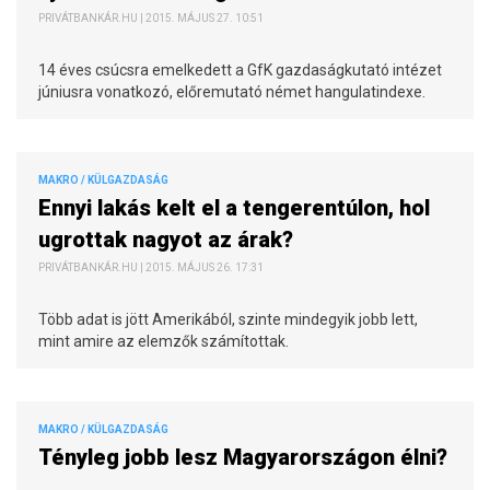
PRIVÁTBANKÁR.HU | 2015. MÁJUS 27. 10:51
14 éves csúcsra emelkedett a GfK gazdaságkutató intézet
júniusra vonatkozó, előremutató német hangulatindexe.
MAKRO / KÜLGAZDASÁG
Ennyi lakás kelt el a tengerentúlon, hol
ugrottak nagyot az árak?
PRIVÁTBANKÁR.HU | 2015. MÁJUS 26. 17:31
Több adat is jött Amerikából, szinte mindegyik jobb lett,
mint amire az elemzők számítottak.
MAKRO / KÜLGAZDASÁG
Tényleg jobb lesz Magyarországon élni?