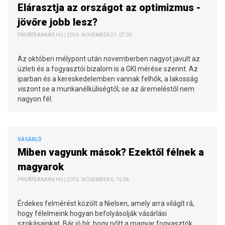
Elárasztja az országot az optimizmus -
jövőre jobb lesz?
PRIVÁTBANKÁR.HU | 2016. NOVEMBER 21. 07:35
Az októberi mélypont után novemberben nagyot javult az
üzleti és a fogyasztói bizalom is a GKI mérése szerint. Az
iparban és a kereskedelemben vannak felhők, a lakosság
viszont se a munkanélküliségtől, se az áremeléstől nem
nagyon fél.
VÁSÁRLÓ
Miben vagyunk mások? Ezektől félnek a
magyarok
PRIVÁTBANKÁR.HU | 2016. NOVEMBER 6. 15:58
Érdekes felmérést közölt a Nielsen, amely arra világít rá,
hogy félelmeink hogyan befolyásolják vásárlási
szokásainkat. Bár jó hír, hogy nőtt a magyar fogyasztók