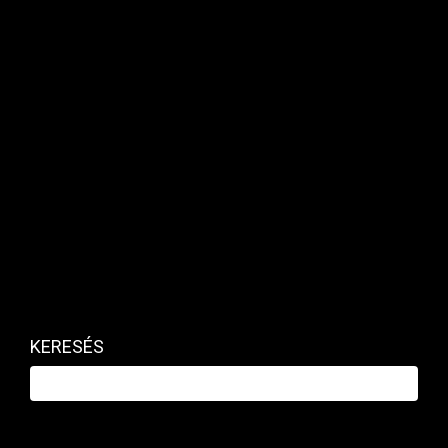
halad. Ami biztos, hogy hurráoptimizmusról egyik esetben
sincs szó.
KERESÉS
MAKRO / KÜLGAZDASÁG
Márciusban valami nagyon elromlott az
euróövezetben
PRIVÁTBANKÁR.HU | 2026. MÁRCIUS 23. 19:40