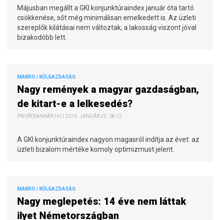
Májusban megállt a GKI konjunktúraindex január óta tartó
csökkenése, sőt még minimálisan emelkedett is. Az üzleti
szereplők kilátásai nem változtak, a lakosság viszont jóval
bizakodóbb lett.
MAKRO / KÜLGAZDASÁG
Nagy remények a magyar gazdaságban,
de kitart-e a lelkesedés?
PRIVÁTBANKÁR.HU | 2016. JANUÁR 25. 08:12
A GKI konjunktúraindex nagyon magasról indítja az évet: az
üzleti bizalom mértéke komoly optimizmust jelent.
MAKRO / KÜLGAZDASÁG
Nagy meglepetés: 14 éve nem láttak
ilyet Németországban