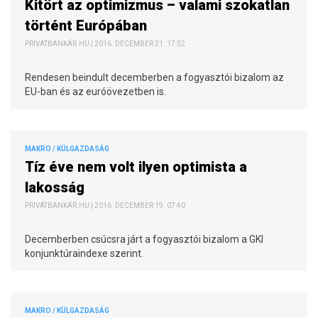
Kitört az optimizmus – valami szokatlan
történt Európában
PRIVÁTBANKÁR.HU | 2016. DECEMBER 21. 17:32
Rendesen beindult decemberben a fogyasztói bizalom az
EU-ban és az euróövezetben is.
MAKRO / KÜLGAZDASÁG
Tíz éve nem volt ilyen optimista a
lakosság
PRIVÁTBANKÁR.HU | 2016. DECEMBER 19. 07:40
Decemberben csúcsra járt a fogyasztói bizalom a GKI
konjunktúraindexe szerint.
MAKRO / KÜLGAZDASÁG