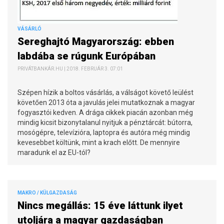
VÁSÁRLÓ
Sereghajtó Magyarország: ebben
labdába se rúgunk Európában
PRIVÁTBANKÁR.HU | 2018. FEBRUÁR 3. 07:01
Szépen hízik a boltos vásárlás, a válságot követő leülést
követően 2013 óta a javulás jelei mutatkoznak a magyar
fogyasztói kedven. A drága cikkek piacán azonban még
mindig kicsit bizonytalanul nyitjuk a pénztárcát: bútorra,
mosógépre, televízióra, laptopra és autóra még mindig
kevesebbet költünk, mint a krach előtt. De mennyire
maradunk el az EU-tól?
MAKRO / KÜLGAZDASÁG
Nincs megállás: 15 éve láttunk ilyet
utoljára a magyar gazdaságban