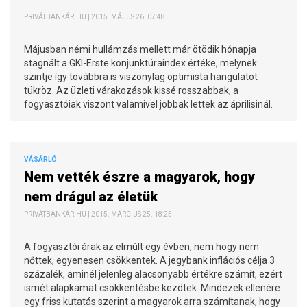
PRIVÁTBANKÁR.HU | 2015. MÁJUS 26. 07:48
Májusban némi hullámzás mellett már ötödik hónapja
stagnált a GKI-Erste konjunktúraindex értéke, melynek
szintje így továbbra is viszonylag optimista hangulatot
tükröz. Az üzleti várakozások kissé rosszabbak, a
fogyasztóiak viszont valamivel jobbak lettek az áprilisinál.
VÁSÁRLÓ
Nem vették észre a magyarok, hogy
nem drágul az életük
PRIVÁTBANKÁR.HU | 2015. MÁRCIUS 25. 18:25
A fogyasztói árak az elmúlt egy évben, nem hogy nem
nőttek, egyenesen csökkentek. A jegybank inflációs célja 3
százalék, aminél jelenleg alacsonyabb értékre számít, ezért
ismét alapkamat csökkentésbe kezdtek. Mindezek ellenére
egy friss kutatás szerint a magyarok arra számítanak, hogy