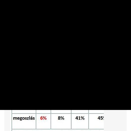
EIDENPENZ JÓZSEF | 2018. FEBRUÁR 28. 06:06
A hét egyik híre volt, hogy Magyarországon 2002 ősze, a
Medgyessy-kormány 100 napos programja óta nem volt
olyan magasan a GKI Fogyasztói Bizalmi Indexe, mint most.
Ez örvendetes, de érdemes megemlíteni, hogy ez a mutató
felettébb szezonális jellegű az országban. A szezont pedig
nem a napsütés okozza, hanem szinte biztosan a politika, a
politikusok.