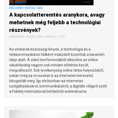
RÉSZVÉNY / DEVIZA / ÁRU
A kapcsolatteremtés aranykora, avagy
mehetnek még feljebb a technológiai
részvények?
EIDENPENZ JÓZSEF | 2020. JÚNIUS 21. 12:51
Az emberek közösségi lények, a technológia és a
telekommunikáció hídként működött közöttük a karantén
ideje alatt. A videó konferenciáktól elkezdve az online
vásárlásokig nagyon sok minden előtérbe került,
megváltozott. Sok tevékenység online térbe helyeződött,
sokan még az orvosokat is az interneten keresztül
látogatták meg. Így elsősorban az internetes
szolgáltatásokról, kommunikációról, a digitális világról szólt
a Fidelity international befektetői webináriuma.