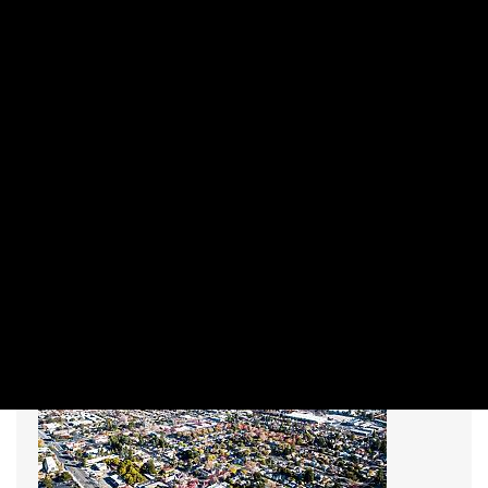
EIDENPENZ JÓZSEF | 2021. JANUÁR 12. 17:29
A tavalyi hektikus év után az idei is hasonló lehet, rengeteg
az ismeretlen paraméter, előrejelzések helyett leginkább
kérdéseket tesznek fel az elemzők – derült ki a Fidelity
előadásán. A cég így óvatos, és inkább a
kötvénybefektetéseket preferálja, bár az első félév vége fel
megindulhat a gazdasági növekedés. A magyar és lengyel
államkötvények nem látszanak vonzónak.