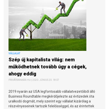
VÁLLALAT
Szép új kapitalista világ: nem
működhetnek tovább úgy a cégek,
ahogy eddig
PRIVÁTBANKÁR.HU | 2020. JÚNIUS 20. 18:07
2019 nyarán az USA legfontosabb vállalatvezetőiből álló
Business Roundtable megkérdőjelezte az évtizedek óta
uralkodó dogmát, mely szerint egy vállalat kizárólag a
részvényeseinek tartozik felelősséggel, és az érintettek