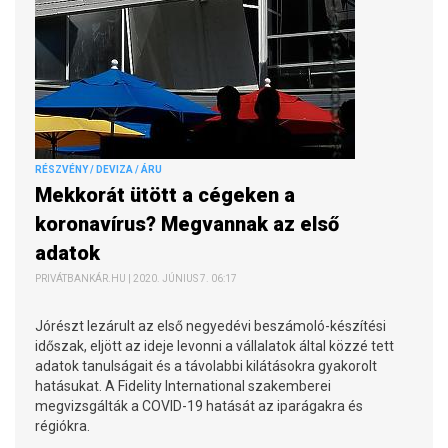
RÉSZVÉNY / DEVIZA / ÁRU
Mekkorát ütött a cégeken a
koronavírus? Megvannak az első
adatok
PRIVÁTBANKÁR.HU | 2020. JÚNIUS 7. 06:17
Jórészt lezárult az első negyedévi beszámoló-készítési
időszak, eljött az ideje levonni a vállalatok által közzé tett
adatok tanulságait és a távolabbi kilátásokra gyakorolt
hatásukat. A Fidelity International szakemberei
megvizsgálták a COVID-19 hatását az iparágakra és
régiókra.