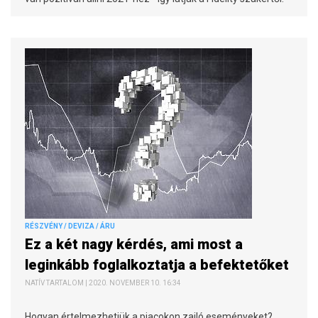
RÉSZVÉNY / DEVIZA / ÁRU
Ez a két nagy kérdés, ami most a
leginkább foglalkoztatja a befektetőket
NATÍV TARTALOM | 2020. NOVEMBER 10. 16:34
Hogyan értelmezhetjük a piacokon zajló eseményeket?