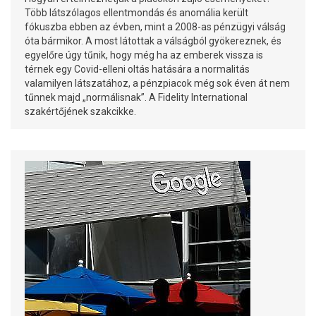
Több látszólagos ellentmondás és anomália került
fókuszba ebben az évben, mint a 2008-as pénzügyi válság
óta bármikor. A most látottak a válságból gyökereznek, és
egyelőre úgy tűnik, hogy még ha az emberek vissza is
térnek egy Covid-elleni oltás hatására a normalitás
valamilyen látszatához, a pénzpiacok még sok éven át nem
tűnnek majd „normálisnak”. A Fidelity International
szakértőjének szakcikke.