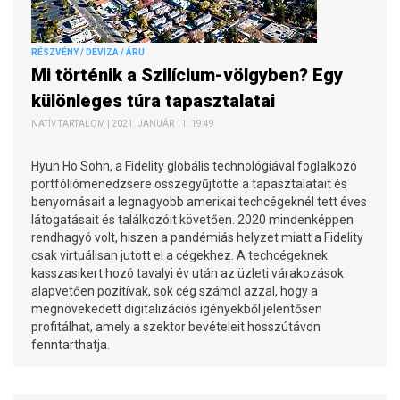
RÉSZVÉNY / DEVIZA / ÁRU
Mi történik a Szilícium-völgyben? Egy
különleges túra tapasztalatai
NATÍV TARTALOM | 2021. JANUÁR 11. 19:49
Hyun Ho Sohn, a Fidelity globális technológiával foglalkozó
portfóliómenedzsere összegyűjtötte a tapasztalatait és
benyomásait a legnagyobb amerikai techcégeknél tett éves
látogatásait és találkozóit követően. 2020 mindenképpen
rendhagyó volt, hiszen a pandémiás helyzet miatt a Fidelity
csak virtuálisan jutott el a cégekhez. A techcégeknek
kasszasikert hozó tavalyi év után az üzleti várakozások
alapvetően pozitívak, sok cég számol azzal, hogy a
megnövekedett digitalizációs igényekből jelentősen
profitálhat, amely a szektor bevételeit hosszútávon
fenntarthatja.