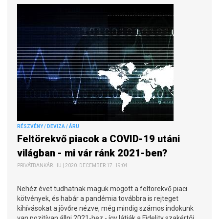
RÉSZVÉNY / DEVIZA / ÁRU
Feltörekvő piacok a COVID-19 utáni
világban - mi vár ránk 2021-ben?
PRIVÁTBANKÁR.HU | 2020. DECEMBER 17. 19:04
Nehéz évet tudhatnak maguk mögött a feltörekvő piaci
kötvények, és habár a pandémia továbbra is rejteget
kihívásokat a jövőre nézve, még mindig számos indokunk
van pozitívan állni 2021-hez - így látják a Fidelity szakértői.