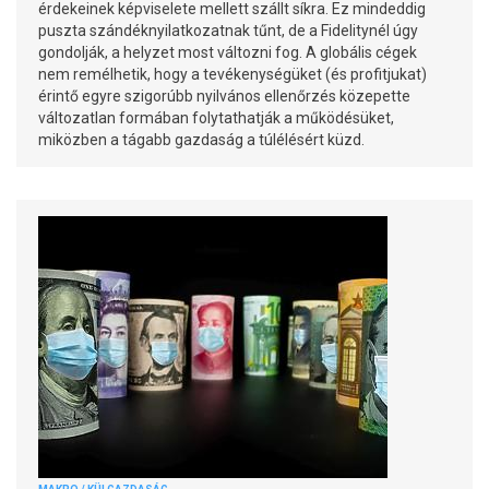
érdekeinek képviselete mellett szállt síkra. Ez mindeddig
puszta szándéknyilatkozatnak tűnt, de a Fidelitynél úgy
gondolják, a helyzet most változni fog. A globális cégek
nem remélhetik, hogy a tevékenységüket (és profitjukat)
érintő egyre szigorúbb nyilvános ellenőrzés közepette
változatlan formában folytathatják a működésüket,
miközben a tágabb gazdaság a túlélésért küzd.