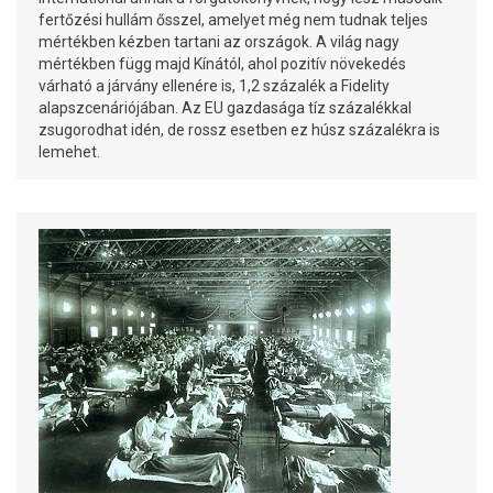
fertőzési hullám ősszel, amelyet még nem tudnak teljes
mértékben kézben tartani az országok. A világ nagy
mértékben függ majd Kínától, ahol pozitív növekedés
várható a járvány ellenére is, 1,2 százalék a Fidelity
alapszcenáriójában. Az EU gazdasága tíz százalékkal
zsugorodhat idén, de rossz esetben ez húsz százalékra is
lemehet.