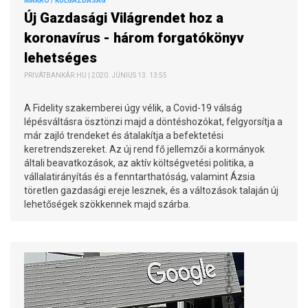
MAKRO / KÜLGAZDASÁG
Új Gazdasági Világrendet hoz a
koronavírus - három forgatókönyv
lehetséges
PRIVÁTBANKÁR.HU | 2020. JÚNIUS 13. 13:55
A Fidelity szakemberei úgy vélik, a Covid-19 válság
lépésváltásra ösztönzi majd a döntéshozókat, felgyorsítja a
már zajló trendeket és átalakítja a befektetési
keretrendszereket. Az új rend fő jellemzői a kormányok
általi beavatkozások, az aktív költségvetési politika, a
vállalatirányítás és a fenntarthatóság, valamint Ázsia
töretlen gazdasági ereje lesznek, és a változások talaján új
lehetőségek szökkennek majd szárba.