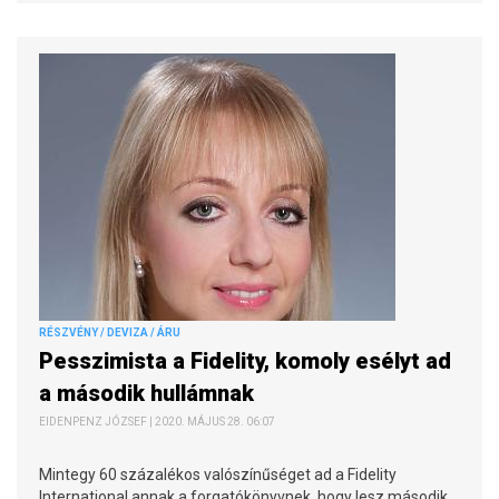
RÉSZVÉNY / DEVIZA / ÁRU
Pesszimista a Fidelity, komoly esélyt ad
a második hullámnak
EIDENPENZ JÓZSEF | 2020. MÁJUS 28. 06:07
Mintegy 60 százalékos valószínűséget ad a Fidelity
International annak a forgatókönyvnek, hogy lesz második